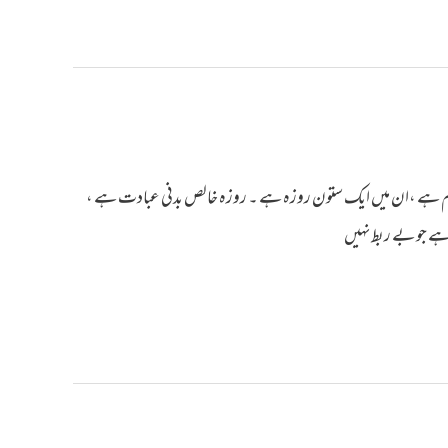
ر قائم ہے ،ان میں ایک ستون روزہ ہے ۔ روزہ خالص بدنی عبادت ہے ،
 ہے جو بے ربط نہیں