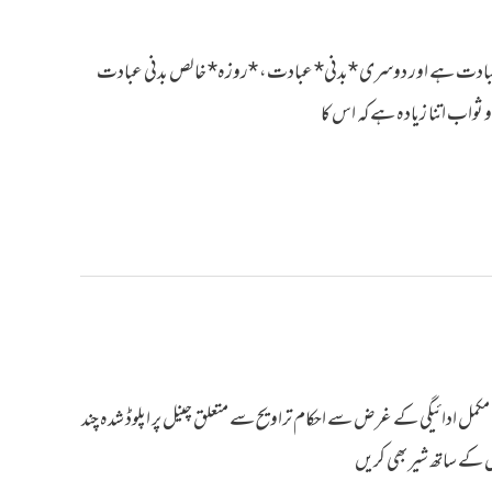
الی* عبادت ہے اور دوسری *بدنی* عبادت، *روزہ* خالص بدنی عبادت
ثواب اتنا زیادہ ہے کہ اس کا
مل ادائیگی کے غرض سے احکام تراویح سے متعلق چینل پر اپلوڈ شدہ چند
کے ساتھ شیر بھی کریں