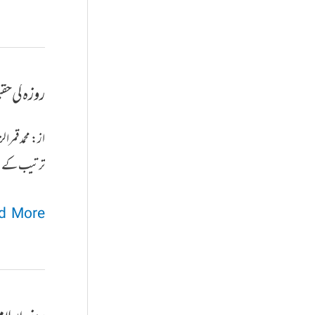
اصلاح
ماحول
کا
روزہ کی ح
بہترین
اور
از: محمد قمر
موثر
ترتیب کے اعت
ذریعہ
روزہ
 More »
کی
حقیقت
شریعت