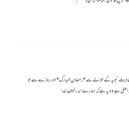
اور احادیث نبویہ کے حوالے سے *رمضان المبارک* اور روزے سے جو
د اصلی ہے وہ یہ ہے کہ ہمارے اندر خوف خدا