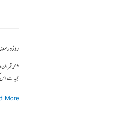
روزہ رمضان 
*محمد قمرال
مجید سے اس 
روزہ
 More »
رمضان
اور
قرآن