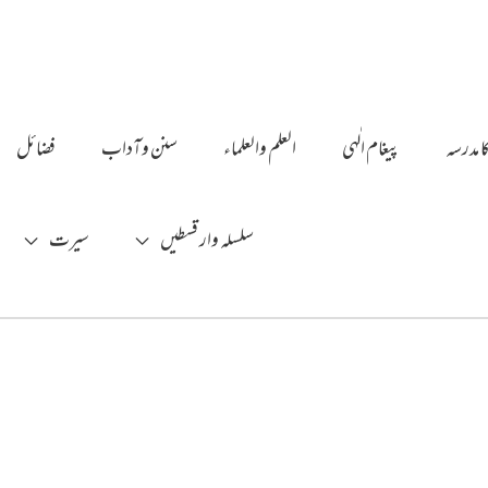
ا مدرسہ
پیغام الٰہی
العلم والعلماء
سنن وآداب
فضائل
سلسلہ وار قسطیں
سیرت