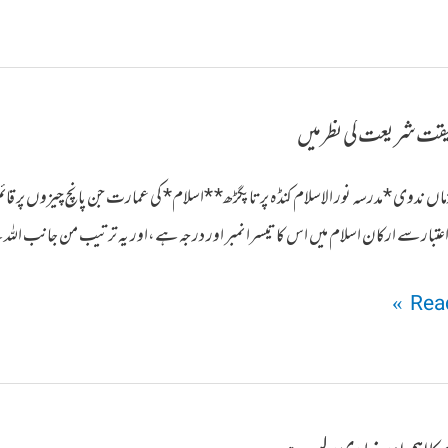
قیقت شریعت کی نظر میں
الزماں ندوی *مدرسہ نور الاسلام کنڈہ پرتاپگڑھ* *اسلام* کی عمارت جن پانچ چیزوں پ
بار سے ارکان اسلام میں اس کا تیسرا نمبر اور درجہ ہے،اور یہ ترتیب من جانب اللہ
Read