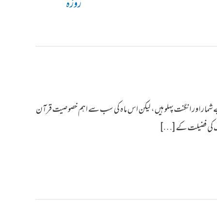
روزہ
بے شمار اور انگنت پہلو ہیں، لیکن اس ماہ کی سب سے اہم خصوصیت قرآن
بارک کی فضیلت کے […]