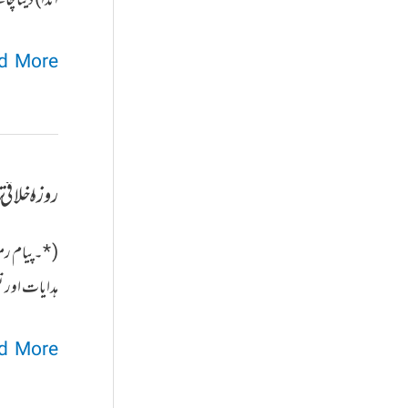
ہے
صدقۃ
 More »
الفطر
روزہ اخلاقی 
( *۔پیام رم
ہدایات اور ت
روزہ
 More »
اخلاقی