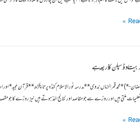
Read
تربیت اور ڈسپلن کا ذریعہ ہے
ضان-*) *محمد قمرالزماں ندوی* *مدرسہ نور الاسلام کنڈہ پرتاپگڑھ* *قرآن مجید* 
علیمات ملتی ہیں اور روزے سے جو مقاصد اور نتائج اخذ ہوتے ہیں نیز روزے کا جو مقص
Read