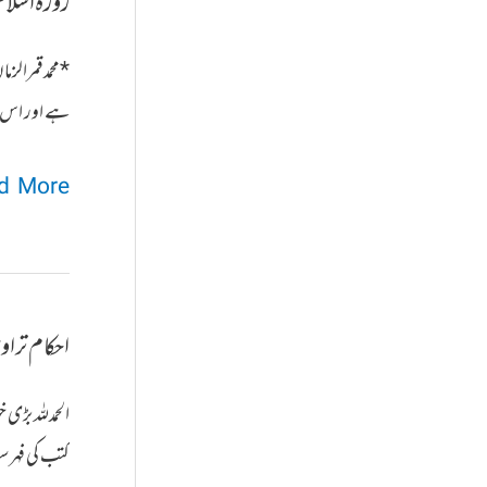
روزہ اسلام
کی
نظر
*محمد قمرال
میں
ہے اور اس می
روزہ
 More »
اسلام
کا
اہم
احکام ترا
اور
بنیادی
الحمدللہ بڑی
رکن
کتب کی فہرس
ہے