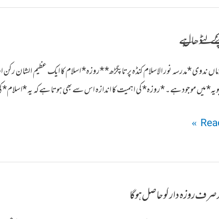
بچنے کے لئے ڈھال ہے
الزماں ندوی *مدرسہ نور الاسلام کنڈہ پرتاپگڑھ* *روزہ* اسلام کا ایک عظیم الشان رک
یہ* میں موجود ہے۔ *روزہ* کی اہمیت کا اندازہ اس سے بھی ہوتا ہے کہ یہ *اسلام*
Read
ند صرف روزہ دار کو حاصل ہوگا