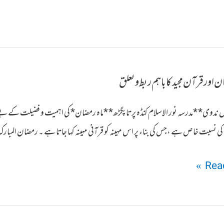
اور قرآن مجید کا باہم ربط و تعلق
زماں ندوی* *مدرسہ نور الاسلام کنڈہ پرتاپگڑھ* *ماہ رمضان* کی اہمیت و فضیلت کے 
کی نسبت خاص ہے ،جس کی بناء پر اس مہینہ کو قرآنی مہینہ کہا جاتا ہے ۔ رمضان الم
Read