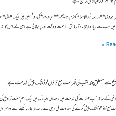
 کا اہم اور بنیادی رکن ہے
زماں ندوی* *مدرسہ نور الاسلام کنڈہ پرتاپگڑھ* *عبادت* کی دو قسمیں ہیں ایک *م
ں سب سے زیادہ ابتلاء و آزمائش ، زحمت و دقت اور پریشانی ہے اسی لئے اس کا اجر و 
Read
ویح سے متعلق چند کتب کی فہرست مع ڈاؤن لوڈ لنک پیش خدمت ہے
 خوشی کے ساتھ آپ حضرات کی خدمت میں رمضان المبارک میں ایک اہم سنت تراویح کی مک
ت مع ڈاؤنلوڈ لنک پیش کرنے کی سعادت مل رہی ہے۔ صدقہ جاریہ کیلئے اسے دوسروں 