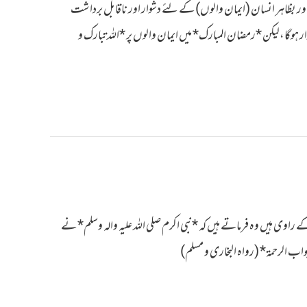
اور بظاہر انسان (ایمان والوں) کے لئے دشوار اور ناقابل برداشت
ر ہوگا،لیکن *رمضان المبارک* میں ایمان والوں پر *اللہ تبارک و
 راوی ہیں وہ فرماتے ہیں کہ *نبی اکرم صلی اللہ علیہ والہ وسلم* نے
واب الرحمة* (رواہ البخاری و مسلم)