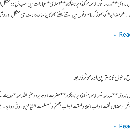
ماں ندوی* *مدرسہ نور الاسلام کنڈہ پرتاپگڑھ* *اسلامی* عبادات میں سب زیادہ مشکل 
*رمضان* کو چھوڑ کر عام دنوں میں اتنے گھنٹے بھوکا پیاسا رہنا بہت ہی مشکل اور دشوا
Read
ماحول کا بہترین اور موثر ذریعہ
ماں ندوی* *مدرسہ نور الاسلام کنڈہ پرتاپگڑھ* *حضرت ابو ہریرہ رضی اللہ عنہ* حدیث کے
ا دخل رمضان فتحت ابواب الجنة و غلقت ابواب جھنم و سلسلست الشیاطین ،و فی روایة : اب
Read