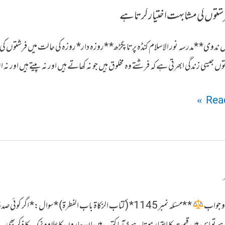
رشتوں کی مشابہت اختیار کرتا ہے
ماں ندوی* *مدرسہ نور الاسلام کنڈہ پرتاپگڑھ* *روزہ دار* روزہ کی حالت میں فرشتوں کی
 جیسی زندگی ابھرتی ہے کہ فرشتے وہ مخلوق ہیں جو نہ کھاتے ہیں اور نہ پیتے ہیں اور نہ ا
Read
و جواب
* *مسئلہ نمبر 1145* (کتاب الزکاۃ باب الفطرۃ) *سوال:* اگر 
اہے تو اس میں قیمت کا اعتبار ہوتا ہے؟ آیا کتب میں ان چاروں کا علاوہ نمک کا ذکر بھی 