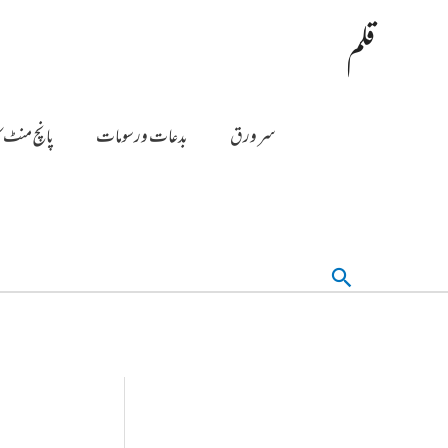
قلم
سر ورق
بدعات ورسومات
پانچ منٹ ک
تلاش
کریں۔