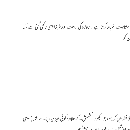
 مشابہت اختیار کرتا ہے ۔ روزہ کی ساخت اور طرز ایسی رکھی گئی ہے، کہ
ن کو
کوئی صدقہ فطر میں گندم، جو، کجهور، کشمش کے علاوہ کوئی چیز دینا چاہے مثلا (دیسی
ہے؟(شیخ عدنان بلوچستا ایران) *بسم