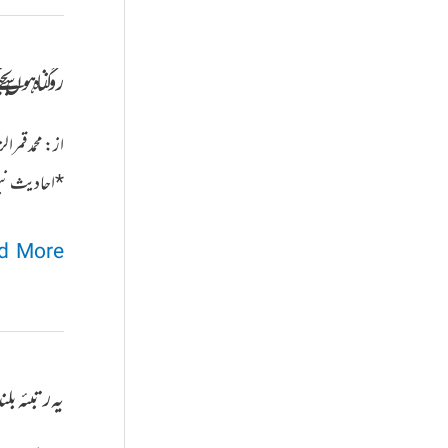
تربیت
اور
روزہ گناہوں سے 
ڈسپلن
کا
از: محمد قمر
ذریعہ
*احادیث نبو
ہے
روزہ
 More »
گناہوں
سے
بچنے
یہ رتبئہ بل
کے
لئے