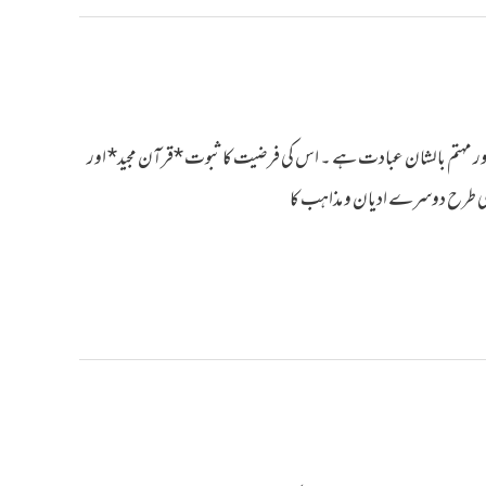
ن اور مہتم بالشان عبادت ہے ۔ اس کی فرضیت کا ثبوت *قرآن مجید* اور
 کی طرح دوسرے ادیان و مذاہب کا