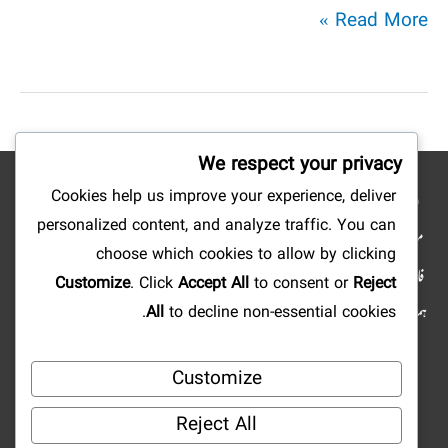
علماء
Read More »
کرام
کی
قدر
کیجئے
We respect your privacy
Cookies help us improve your experience, deliver
نوٹ: شائع کردہ مضامین وکتب کے جملہ حقوق بحق ناشرین ومصنفین محفوظ ہیں۔ ہمارا
personalized content, and analyze traffic. You can
مقصد صرف علم وتحقیق وتلاش وجستجو میں سہولت پیدا کرنا ہے، لہذا: ویب سائٹ کا مالی
choose which cookies to allow by clicking
فائدہ کے لئے استعمال کرنا منوع ہے، آپ علمی مضامین ومستند دینی کتابیں ارسال فرما کر
Customize
. Click
Accept All
to consent or
Reject
ہمارا تعاون کرسکتے ہیں اور رب کریم کے یہاں اجر عظیم پا سکتے ہیں۔ اور اگر آپ کو کہیں بھی
All
to decline non-essential cookies.
کسی قسم کی کوئی خامی یاغلطی نظر آئے تو ہمیں ضرور اطلاع فرمائیں۔ ہمارا ایمیل
Customize
ایڈریس: Qalam@eSabaq.com |
Mislami.com@gmail.com
Reject All