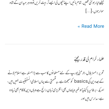
کیلیے تیار ہوگئی تھیں. تمام مائیں اپنے بچوں کی ایسے تربیت کریں تو وہ ہر میدان کے شاہ
سوار ہوں، […]
نماز
Read More »
اور
نماز
جمعہ
علماء کرام کی قدر کیجئے
کی
اہمیت
تحریر : مسز بلال، جرمنی یورپ کے نئے مسلمانوں کا سب سے بڑا مسئلہ ہے اسلام لانے
کے بعد دین کی basics کو سمجھنا ہے. بدقسمتی سے یہاں اسلامی انسٹیٹیوٹ نہیں ہیں،
امریکہ، برطانیہ یا کینیڈا وغیرہ یا جہاں بھی انگریزی زبان رائج ہے وہاں دین کا کام بھی زیادہ
ہے ، مدارس ہیں اور