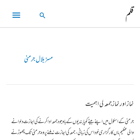
مین
قلم
تلاش
مینو
کریں۔
مسز بلال جرمنی
نماز اور نماز جمعہ کی اہمیت
جرمنی کے اسکول میں اپنے بیٹے کو پابندیوں کے باوجود جمعہ ادا کرنے کی اجازت دلوانے
والی عظیم ماں کار گزاری خود اس کی زبانی، جمعہ کی اجازت نہ ملنے پر وہ جرمنی تک چھوڑنے