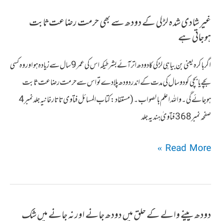
کاحکم
غیر شادی شدہ لڑکی کے دودھ سے بھی حرمت رضاعت ثابت
ہوجاتی ہے
اگر باکرہ یعنی بن بیاہی لڑکی کا دودھ اتر آئے بشرطیکہ اس کی عمر 9 سال سے زیادہ ہو اور وہ کسی
بچے یابچی کو دوسال کی مدت کےاندر دودھ پلا دے تو اس سے حرمت رضاعت ثابت
ہوجائے گی۔واللہ اعلم بالصواب۔ (مستفاد:کتاب المسائل فتاوی تاتارخانیہ جلد نمبر 4
صفحہ نمبر 368 فتاویٰ ہندیہ جلد
غیر
Read More »
شادی
شدہ
لڑکی
دودھ پینے والے کے حلق میں دودھ جانے اور نہ جانے میں شک
کے