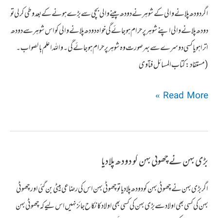
لیا
اگر دودھ پلانے والی کے شوہر نے دودھ پینے والی بچی سے بڑے ہونے کے بعد وطی کرلی تو
دودھ پلانے والی اپنے شوہر پر حرام ہوجائے گی خواه دودھ پلانے والی کو اس شوہر سے دودھ
اترا ہويا کسی دوسرے سے بہر صورت وه شوہر پر حرام ہوجائے گی۔واللہ اعلم بالصواب۔
(مستفاد:کتاب المسائل فتاوی
دودھ
Read More »
پلانے
والی
کے
بڑی بہن نے چھوٹی بہن کو دودھ پلادیا
شوہر
نے
اگر بڑی بہن نے چھوٹی بہن کو دودھ پلا دیا تو چھوٹی بہن اس کی رضاعی بیٹی بن گئی اور چھوٹی
دودھ
بہن کی کسی بھی اولاد سے بڑی بہن کی کسی بھی اولاد کا نکاح جائز نہیں اس لیے کہ چھوٹی بہن
پینے