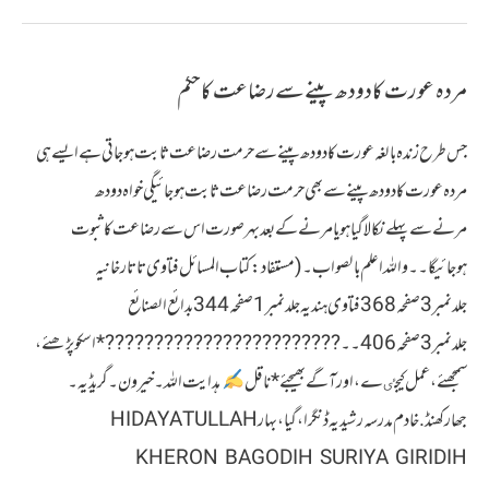
عورت
کا
مردہ عورت کادودھ پینےسےرضاعت کاحکم
ولادت
کے
جس طرح زندہ بالغہ عورت کادودھ پینےسےحرمت رضاعت ثابت ہوجاتی ہےایسےہی
بغیر
مردہ عورت کادودھ پینےسےبھی حرمت رضاعت ثابت ہوجائیگی خواہ دودھ
کسی
مرنےسےپہلےنکالاگیاہویامرنےکےبعدبہرصورت اس سےرضاعت کاثبوت
بچے
ہوجائیگا۔۔واللہ اعلم بالصواب۔ (مستفاد:کتاب المسائل فتاوی تاتارخانیہ
کو
جلدنمبر3صفحہ 368فتاوی ہندیہ جلدنمبر1صفحہ344 بدائع الصنائع
دودھ
جلدنمبر3صفحہ406 ۔۔???????????????????????? *اسکو پڑھئے،
پلانا
سمجھئے،عمل کیجٸے،اورآگےبھیجئے* ناقل
ہدایت اللہ۔خیرون۔گریڈیہ۔
جھارکھنڈ. خادم مدرسہ رشیدیہ ڈنگرا،گیا،بہار HIDAYATULLAH
KHERON BAGODIH SURIYA GIRIDIH