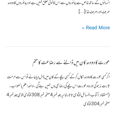
انسانوں کے ساتھ خاص ہے جانوروں سے اس کا کوئی تعلق نہیں ہےاورجانوروں کا دودھ
صرف اور صرف غذا […]
جانور
Read More »
کے
دودھ
سے
عورت کا دودھ کان میں ڈالنے سے رضاعت کا حکم
رضاعت
کا
اگر کسی عورت کا دودھ نکال کر کے کسی بچے کے کان میں ڈال دیا جائے تو اس سے حرمت
حکم
ثابت نہ ہوگی اور وہ عورت اس بچے کی رضاعی ماں نہیں بنے گی۔واللہ اعلم بالصواب۔
متعلق
(مستفاد:کتاب المسائل فتاوی تاتارخانیہ جلد نمبر 4 صفحہ نمبر 308 فتاویٰ شامی جلد نمبر 4
نہیں
صفحہ نمبر 304 فتاوی
ہوتا