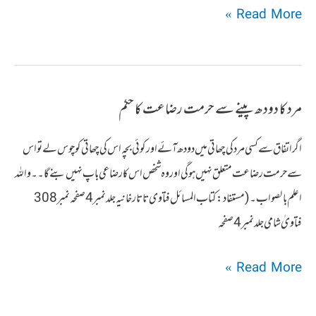
عورت
Read More »
کا
دودھ
کان
مرد کا دودھ پینے سے حرمت رضاعت کا حکم
میں
ڈالنے
اگر اتفاق سے کسی مرد کی چھاتی میں دودھ آئے اور کوئی بچہ اس کی چھاتی کو چوس لے تو اس
سے
سے حرمت رضاعت متعلق نہیں ہوگی اور وہ شخص اس کا رضاعی باپ نہیں بنے گا۔۔واللہ
رضاعت
اعلم بالصواب۔ (مستفاد:کتاب المسائل فتاوی تاتارخانیہ جلد نمبر 4 صفحہ نمبر 308
کا
فتاویٰ شامی جلد نمبر 4 صفحہ
حکم
مرد
Read More »
کا