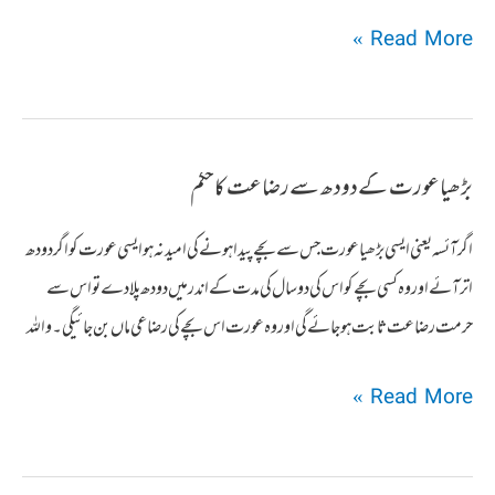
مردہ
Read More »
عورت
کادودھ
پینےسےرضاعت
بڑھیاعورت کےدودھ سےرضاعت کاحکم
کاحکم
اگر آئسہ یعنی ایسی بڑھیا عورت جس سے بچے پیدا ہونے کی امید نہ ہو ایسی عورت کو اگر دودھ
اتر آئے اور وہ کسی بچے کو اس کی دو سال کی مدت کے اندر میں دودھ پلا دے تو اس سے
حرمت رضاعت ثابت ہوجائے گی اوروہ عورت اس بچےکی رضاعی ماں بن جائیگی۔واللہ
بڑھیاعورت
Read More »
کےدودھ
سےرضاعت