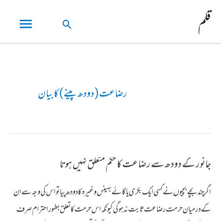
مین
قلم
تلاش
مینو
کریں۔
رضاعت ( دودھ پینے ) کا بیان
جانور کے دودھ سے رضاعت کا حکم متعلق نہیں ہوتا
اگر چند بچے بچیوں نے کسی ایک بکری یا گائے بهینس وغیرہ کا دودھ پیا تو اس کی وجہ سے ان
کے درمیان حرمت رضاعت ثابت نہ ہوگی کیونکہ اس حرمت کا تعلق بطور احترام صرف