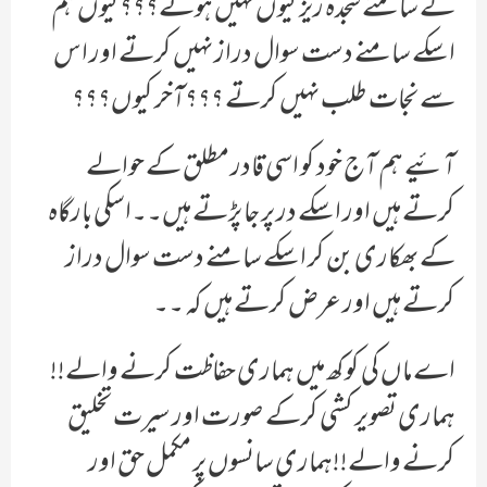
کے سامنے سجدہ ریز کیوں نہیں ہوتے؟؟؟کیوں ہم
اسکے سامنے دست سوال دراز نہیں کرتے اور اس
سے نجات طلب نہیں کرتے ؟؟؟آخر کیوں؟؟؟
آئیے ہم آج خود کو اسی قادر مطلق کے حوالے
کرتے ہیں اور اسکے در پر جا پڑتے ہیں۔۔اسکی بارگاہ
کے بھکاری بن کر اسکے سامنے دست سوال دراز
کرتے ہیں اور عرض کرتے ہیں کہ ۔۔
اے ماں کی کوکھ میں ہماری حفاظت کرنے والے!!
ہماری تصویر کشی کرکے صورت اور سیرت تخلیق
کرنے والے!!ہماری سانسوں پر مکمل حق اور