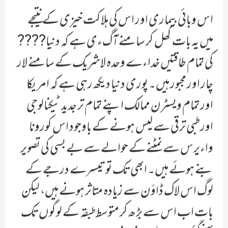
اس وبائی بیماری اور اس کی ہلاکت خیزی کے نتیجے
میں یہ بات کھل کر سامنے آگءی ہے کہ دنیا????
کی تمام طاقتیں خداءے وحدہ لاشریک کے سامنے لار
چار اور مجبور ہیں۔ پوری دنیا دیکھ رہی ہے کہ امریکا
اور تمام ویسٹرن ممالک اپنے تمام تر جدید ٹیکنالوجی
اور طبی ترقی سے لیس ہونے کے باوجود اس کورونا
واءیرس سے نمٹنے کے حوالے سے بے بسی کی تصویر
بنے ہوئے ہیں۔ ابھی تک تو تیسرے درجے کے
لوگ اس لاک ڈاؤن سے زیادہ متاثر ہونے ہیں، لیکن
بات اب اس سے بڑھ کر متوسط طبقہ کے لوگوں تک