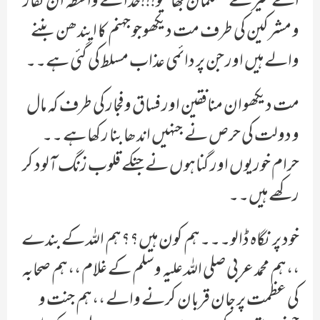
اے میرے مسلمان بھائیو!!!خدا کے واسطہ ان کفار
و مشرکین کی طرف مت دیکھو جو جہنم کا ایندھن بننے
والے ہیں اور جن پر دائمی عذاب مسلط کی گئی ہے۔۔
مت دیکھو ان منافقین اور فساق و فجار کی طرف کہ مال
و دولت کی حرص نے جنہیں اندھا بنا رکھا ہے ۔۔
حرام خوریوں اور گناہوں نے جنکے قلوب زنگ آلود کر
رکھے ہیں۔۔
خود پر نگاہ ڈالو۔۔۔ہم کون ہیں؟؟ہم اللہ کے بندے
،،ہم محمد عربی صلی اللہ علیہ وسلم کے غلام ،،ہم صحابہ
کی عظمت پر جان قربان کرنے والے ،،ہم جنت و