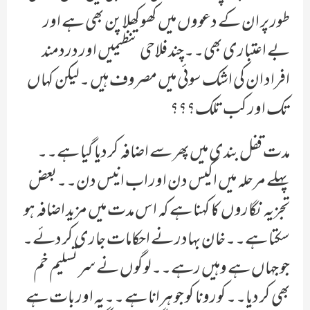
طور پر ان کے دعووں میں کھوکھلا پن بھی ہے اور
بے اعتباری بھی۔۔چند فلاحی تنظیمیں اور دردمند
افراد ان کی اشک سوئی میں مصروف ہیں ۔لیکن کہاں
تک اور کب تلک؟؟؟
مدت قفل بندی میں پھر سے اضافہ کر دیا گیا ہے۔۔
پہلے مرحلہ میں اکیس دن اور اب انیس دن۔۔بعض
تجزیہ نگاروں کا کہنا ہے کہ اس مدت میں مزید اضافہ ہو
سکتا ہے۔۔خان بہادر نے احکامات جاری کر دئے۔
جو جہاں ہے وہیں رہے۔۔لوگوں نے سر تسلیم خم
بھی کر دیا۔۔کورونا کو جو ہرانا ہے ۔۔یہ اور بات ہے