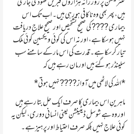
کنٹریکشن پر روز زانہ ہزاروں قبریں کھودی جاری
ہیں، پھر بھی وہ ناکافی ہو رہی ہیں۔ اب تک اس
بیماری ???? کی صحیح تشخیص اور صحیح علاج دریافت
نہیں ہوسکا ہے، اور نہ اس کی کوئی ویکسین کوئی ملک
تیار کرسکا ہے۔ قدرت کی اس مار کے سامنے سب
سلینڈر ہوگئے ہیں اور مان رہے ہیں کہ
*اللہ کی لاٹھی میں آواز ???? نہیں ہوتی*
ماہرینِ اس بیماری کا صرف ایک حل بتا رہے ہیں
اور وہ ہے شوسل ڈیٹینشن یعنی انسانی دوری، لیکن یہ
کوئی علاج نہیں بلکہ صرف احتیاط اور پرہیز ہے۔