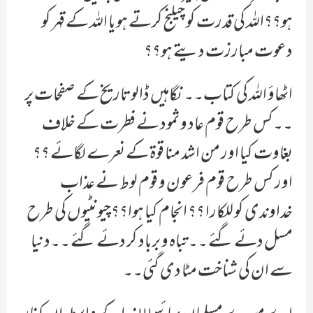
ہو؟؟اللہ کی قدرت کو چیلنج کرتے ہو یا اللہ کے قہر کو
دعوت مبارزت دیتے ہو؟؟
اٹھاؤ اللہ کی کتاب۔۔نگاہیں ڈالو تاریخ کے صفحات پر
۔۔کس طرح قوم عاد و ثمود نے فطرت کے خلاف
بغاوت کیا اور من اشد منا قوۃ کے نعرے لگائے ؟؟
اور کس طرح قوم فرعون و قوم لوط نے عذاب
خداوندی کو للکارا ؟؟ انجام کیا ہوا؟؟چیونٹیوں کی طرح
مسل دئے گئے ۔۔تباہ و برباد کر دئے گئے ۔۔دنیا
سے ان کی شناخت مٹا دی گئی۔۔