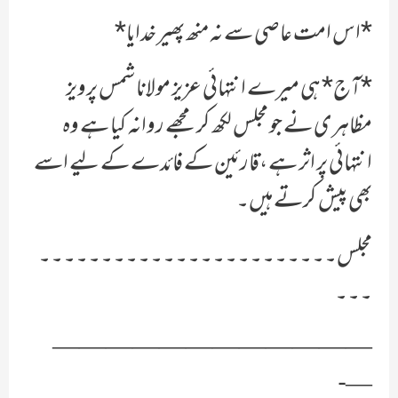
*اس امت عاصی سے نہ منھ پھیر خدایا*
*آج* ہی میرے انتہائی عزیز مولانا شمس پرویز
مظاہری نے جو مجلس لکھ کر مجھے روانہ کیا ہے وہ
انتہائی پر اثر ہے ،قارئین کے فائدے کے لیے اسے
بھی پیش کرتے ہیں۔
مجلس۔۔۔۔۔۔۔۔۔۔۔۔۔۔۔۔۔۔۔۔۔۔۔۔
۔۔۔
————————————
—-