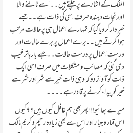
الملک کے اشارے پر چلتے ہیں۔۔اسے ٹالنے والا
اور نجات دہندہ صرف اسی کی ذات ہے۔۔جسے
خبردار کر دیا گیا کہ تمہارے اعمال ہی پر حالات مرتب
ہوا کرتے ہیں۔۔برے اعمال پر برے حالات اور
درست اعمال پر درست حالات۔۔جسے بارہا ترغیب
دی گئی کہ مصائب و مشکلات میں صرف اسی ایک
ذات کو آواز دو کہ وہی ذات خیر سے شر اور شر سے
خیر کو پیدا،کرنے پر قادر ہے۔۔۔۔
میرے بھائیو!!!پھر بھی ہم غافل کیوں ہیں؟؟کیوں
اس قہار و جبار اور اس سے بھی زیادہ رحیم و کریم مالک