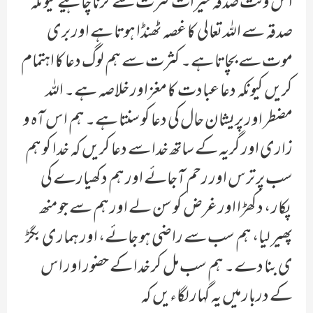
اس وقت صدقہ خیرات کثرت سے کرنا چاہیے کیونکہ
صدقہ سے اللہ تعالی کا غصہ ٹھنڈا ہوتا ہے اور بری
موت سے بچاتا ہے۔ کثرت سے ہم لوگ دعا کا اہتمام
کریں کیونکہ دعا عبادت کا مغز اور خلاصہ ہے۔ اللہ
مضطر اور پریشان حال کی دعا کو سنتا ہے۔ ہم اس آہ و
زاری اور گریہ کے ساتھ خدا سے دعا کریں کہ خدا کو ہم
سب پر ترس اور رحم آجائے اور ہم دکھیارے کی
پکار ، دکھڑا اور غرض کو سن لے اور ہم سے جو منھ
پھیر لیا، ہم سب سے راضی ہو جائے، اور ہماری بگڑ
ی بنا دے۔ ہم سب مل کر خدا کے حضور اور اس
کے دربار میں یہ گہار لگاءیں کہ