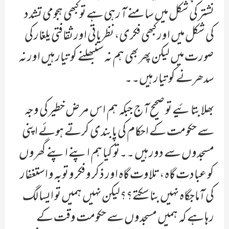
نشتر کی شکل میں سامنے آ رہی ہے تو کبھی ہجومی تشدد
کی شکل میں اور کبھی فکری، نظریاتی اور ثقافتی یلغار کی
صورت میں لیکن پھر بھی ہم نہ سنبھلنے کو تیار ہیں اور نہ
سدھرنے کو تیار ہیں۔۔
بھلا بتائیے تو صحیح آج جبکہ ہم اس مرض خطیر کی وجہ
سے حکومت کے احکام کی پابندی کرتے ہوئے اپنی
مسجدوں سے دور ہیں ۔۔تو کیا ہم اپنے اپنے گھروں
کو عبادت گاہ ، تلاوت گاہ اور ذکر و فکر و توبہ و استغفار
کی آماجگاہ نہیں بنا سکتے؟؟لیکن نہیں ہمیں تو ایسا لگ
رہا ہے کہ ہمیں مسجدوں سے حکومت وقت کے