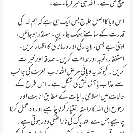
پہنچ گئی ہے۔ اللہ ہی خیر فرماءے۔
اس وبا کا اصل علاج بس ایک ہی ہے کہ ہم خدا کی
قدرت کے سامنے جھک جاءین۔ سلنڈر ہو جائیں،
اپنی بے بسی، لاچارگی اور درماندگی کا اظہار کریں،
استغفار،توبہ اور ندامت کریں۔ صدقہ اور خیرات
کریں۔ کیونکہ یہ وبائی مرض اللہ رب العزت کی جانب
سے عذاب یا آزمائش کی شکل ہے۔ اس طرح کے
حالات میں اسلامی ہدایات کے مطابق انابت اور
رجوع الی اللہ کا راستہ اختیار کرنا چاہیے اور وہ عمل کرنا
چاہیے جس سے اللہ پاک کی ناراضگی دور ہوتی ہے۔