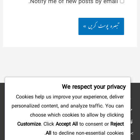
Notify me of new posts by email.
We respect your privacy
Cookies help us improve your experience, deliver
نوٹ: شائع کردہ مضامین وکتب کے جملہ حقوق بحق ناشرین ومصنفین محفوظ ہیں۔ ہمارا
personalized content, and analyze traffic. You can
مقصد صرف علم وتحقیق وتلاش وجستجو میں سہولت پیدا کرنا ہے، لہذا: ویب سائٹ کا مالی
choose which cookies to allow by clicking
فائدہ کے لئے استعمال کرنا منوع ہے، آپ علمی مضامین ومستند دینی کتابیں ارسال فرما کر
Customize
. Click
Accept All
to consent or
Reject
ہمارا تعاون کرسکتے ہیں اور رب کریم کے یہاں اجر عظیم پا سکتے ہیں۔ اور اگر آپ کو کہیں بھی
All
to decline non-essential cookies.