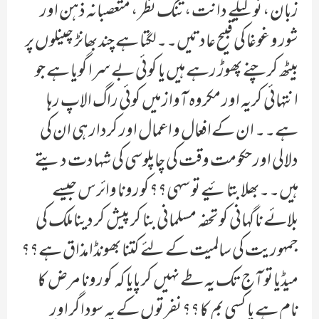
زبان ، نوکیلے دانت ، تنگ نظر ، متعصبانہ ذہن اور
شور و غوغا کی قبیح عادتیں۔۔لگتا ہے چند بھانڑ چینلوں پر
بیٹھ کر چنے پھوڑ رہے ہیں یا کوئی بے سرا گویا ہے جو
انتہائی کریہ اور مکروہ آواز میں کوئی راگ الاپ رہا
ہے۔۔ ان کےافعال و اعمال اور کردار ہی ان کی
دلالی اور حکومت وقت کی چاپلوسی کی شہادت دیتے
ہیں۔۔بھلا بتائیے تو سہی؟؟کورونا وائرس جیسے
بلائے ناگہانی کو تحفہ مسلمانی بنا کر پیش کر دینا ملک کی
جمہوریت کی سالمیت کے لئے کتنا بھونڈا مذاق ہے؟؟
میڈیا تو آج تک یہ طے نہیں کر پایا کہ کورونا مرض کا
نام ہے یا کسی بم کا ؟؟ نفرتوں کے یہ سوداگر اور