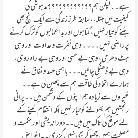
ہے۔۔لیکن ہم؟؟؟؟؟؟؟؟؟؟؟؟ مدہوشی کی
کیفیت میں مبتلا ،،سابقہ طرز زندگی سے ایک انچ بھی
ہٹنے کو تیار نہیں ، گناہوں اور بد اعمالیوں کو ترک کرنے
پر راضی نہیں۔۔۔۔وہی نفرت و عداوت اور وہی
ہٹ دھرمی ، وہی بے حسی اور وہی بے راہ روی ،
وہی بے ڈھنگی چالیں۔۔۔باہمی حسد و نفاق نے
ہمارے اتحاد کی طاقت ہم سے چھین لی ہے۔۔
غیروں سے زیادہ ہم اپنوں کے دشمن ہیں۔۔پرانی
رنجشیں ہم بھولنے کو تیار نہیں بلکہ انتقام لینے کے
لئے موقع کی تاک میں ہیں۔۔دور اندیشی اور حکمت و
مصلحت ہمیں چھو کر بھی نہیں گزری۔۔اغراض