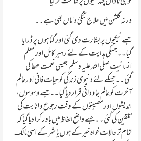
تو ہی ناداں چند کلیوں پر قناعت کر گیا
ورنہ گلشن میں علاج تنگئ داماں بھی ہے۔۔
جسےنیکیوں پر بشارت دی گئی اور گناہوں پر ڈرایا
گیا۔۔جسکی ہدایت کے لئے رہبر کامل اور معلم
انسانیت صلی اللہ علیہ وسلم جیسی نعمت عطا کی
گئی۔۔جسکے لئے دنیوی زندگی کو حیات فانی اور عالم
آخرت کو عالم جاودانی قرار دیا گیا۔۔جسے وسوسوں ،
اندیشوں اور مصیبتوں کے وقت رجوع و انابت کی
تلقین کی گئی ۔۔جسے واضح الفاظ میں باور کرا دیا گیا کہ
تمام تر حالات خواہ خیر کے ہوں یا شر کے اسی مالک