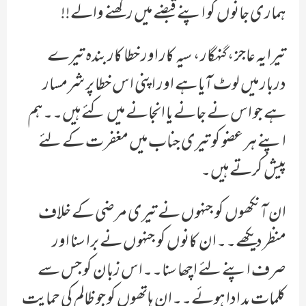
ہماری جانوں کو اپنے قبضے میں رکھنے والے!!
تیرا یہ عاجز ، گنہگار ، سیہ کار اور خطا کار بندہ تیرے
دربار میں لوٹ آیا ہے اور اپنی اس خطا پر شرمسار
ہے جو اس نے جانے یا انجانے میں کئے ہیں۔۔ہم
اپنے ہر عضو کو تیری جناب میں مغفرت کے لئے
پیش کرتے ہیں۔
ان آنکھوں کو جنہوں نے تیری مرضی کے خلاف
منظر دیکھے۔۔ان کانوں کو جنہوں نے برا سنا اور
صرف اپنے لئے اچھا سنا۔۔اس زبان کو جس سے
کلمات بد ادا ہوئے۔۔ان ہاتھوں کو جو ظالم کی حمایت