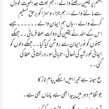
جہنم پر یقین رکھنے والے،،ہم بعث بعد الموت کو دل
سے ماننے والے ،،ہم جزاء و سزا کو برحق تسلیم
کرنے والے ،،ہاں ہم ایمان والے۔۔۔۔۔۔جسے
اس کے اللہ نے یقین کی دولت عطا فرمائی ۔۔جسکے
سینوں کو نور ایمان سے روشن کیا گیا۔۔جسکے دلوں کو
ایمانی خورشید کی لمعانی ، تابانی اور درخشانی عطا کی
گئی۔۔
ع سینہ ہے تیرا امیں اسکے پیام ناز کا
جو نظام دہر میں پیدا بھی ہے پنہاں بھی ہے۔