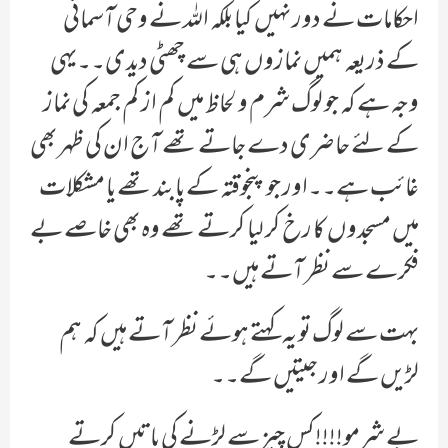
احکامات نے دور نہیں کیا بلکہ اللہ نے وحی آسمانی
کے ذریعہ ہمیں نمازوں ہی سے چھٹی دیدی۔۔یہی
وجہ ہے کہ جو لوگ شرم و لحاظ میں کم از کم جمعہ کی نماز
کے لئے حاضری دے جاتے تھے آج ان کی ظہر بھی
غائب ہے۔۔اور جو پنجوقتہ کے پابند تھے یا مشکلات
میں مسجدوں کا رخ کر لیا کرتے تھے وہ بھی خاصے بے
فکرے سے نظر آتے ہیں۔۔
بہت سے لوگ تو یہ کہتے ہوئے نظر آتے ہیں کہ ہم
لڑیں گے اور جیتیں گے۔۔
بے شرمو!!!!کس چیز سے لڑنے کی باتیں کرتے