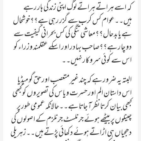
کہ اسے ہراتے ہراتے لوگ اپنی زندگی ہار رہے
ہیں۔۔عوام کس کرب سے گزر رہی ہے؟؟خوشحال
ہے یا بدحال؟؟معاشی تنگی کی کس بحرانی کیفیت سے
دو چار ہے؟؟صاحب بہادر اور اسکے عقلمند وزراء کو
اس سے کوئی سروکار نہیں۔۔
البتہ یہ ضرور ہے کہ چند غیر متعصب اور حق گو میڈیا
اس داستان الم اور حسرت و یاس کی تصویروں کو کبھی
کبھی بیان کرتا نظر آ جاتا ہے۔۔حالانکہ عمومی طور پر
چینلوں پر بیٹھے ہوئے جرنلسٹ جرنلزم کے اصولوں کی
دھجیاں ہی اڑاتے ہوئے دکھائی پڑتے ہیں۔۔زہریلی