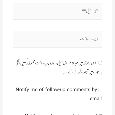
ای
میل**
ویب
سائٹ
اس براؤزر میں میرا نام، ای میل، اور ویب سائٹ محفوظ رکھیں اگلی
بار جب میں تبصرہ کرنے کےلیے۔
Notify me of follow-up comments by
email.