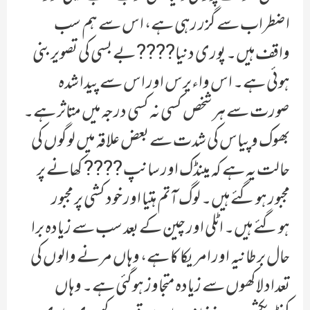
اضطراب سے گزر رہی ہے، اس سے ہم سب
واقف ہیں۔ پوری دنیا???? بے بسی کی تصویر بنی
ہوئی ہے۔ اس واءیرس اور اس سے پیدا شدہ
صورت سے ہر شخص کسی نہ کسی درجہ میں متاثر ہے۔
بھوک و پیاس کی شدت سے بعض علاقہ میں لوگوں کی
حالت یہ ہے کہ مینڈک اور سانپ ???? کھانے پر
مجبور ہوگئے ہیں۔ لوگ آتم ہتیا اور خود کشی پر مجبور
ہوگئے ہیں۔ اٹلی اور چین کے بعد سب سے زیادہ برا
حال برطانیہ اور امریکا کا ہے، وہاں مرنے والوں کی
تعداد لاکھوں سے زیادہ متجاوز ہوگئی ہے۔ وہاں