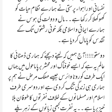
نفسانی اور اہواء پرستی نے ہمارے نظام حیات کو
کھوکھلا کر رکھا ہے۔۔مال و دولت کی ہوس نے
ہمارے ایمانی و اسلامی بلکہ خونی رشتوں تک کے
تقدس کو پامال کر دیا ہے۔
دوستو!!!!!آج ہمیں کہ لینے دیجئے کہ ہماری ڈھٹائی کا
عالم یہ ہے کہ ایسے خوفناک اور محشر برپا ماحول میں جہاں
ایک طرف کورونا وائرس جیسے مہلک مرض نے ہم پر
ہماری ہی زندگی تنگ کر دی ہے اور دوسری طرف
اسلام اور مسلمانوں کے خلاف نفرتوں کا طوفان بلا
خیز برپا ہے ۔۔یہ نفرت کبھی زبانوں کے زہریلے