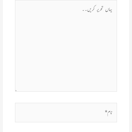
یہاں
تحریر
کریں۔۔
نام*