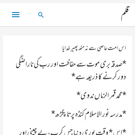
مین
قلم
تلاش
مینو
کریں۔
اس امت عاصی سے نہ منھ پھیر خدایا
*صدقہ بری موت سے حفاظت اور رب کی ناراضگی
دور کرنے کا ذریعہ ہے*
*محمد قمر الزماں ندوی*
*مدرسہ نور الاسلام کنڈہ پرتاپگڑھ*
*اس* وقت پوری دنیا جس کرب، بے چینی اور