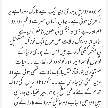
موجودہ دور میں پوری دنیا ایک ایسے نازک دوراہے پر
آ کھڑی ہوئی ہے۔جہاں انسان حسرت و غم ، درد و
الم اور بے بسی و بیکسی کی تصویر بنا نظر آ رہا ہے ۔۔
حالیہ اندوہناک حالات جس طرح ایک خوناک مستقبل
کی منظر کشی کر رہے ہیں اس نے پوری دنیا کے
لوگوں کو سراسیمہ اور خوفزدہ کر رکھا ہے۔۔حیات
مستعار کی جو رفتار تقریبا ایک ماہ سے تھمی ہوئی ہے وہ
مزید تھمتی ہی جا رہی ہے۔۔”کورونا وائرس "کی روک
تھام کے لئے عالمی سطح پر جو تدابیر اختیار کی جا رہی
ہیں اور جن اسباب و وسائل کو بروئے کار لانے کی