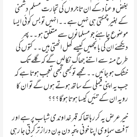
بغض و عناد کے ان تاجروں کی تجارت مسلم دشمنی
کے بغیر چمکتی ہی نہیں ہے۔۔انہیں تو بس کوئی ایسا
موضوع چاہئے جو مسلمانوں سے متعلق ہو ۔۔پھر
دیکھئے ان کی بانچھیں کیسے کھل اٹھتی ہیں۔۔کتوں کی
طرح منہ سے اتنے جھاگ نکالیں گے کہ گلے تک
خشک ہو جائیں۔۔مجھے تو کبھی کبھی تعجب ہوتا ہے کہ
جب یہ اپنی فیملی کے ساتھ ہوتے ہوں گے تو ان کا
رویہ ان کے تئیں کیسا ہوتا ہوگا؟؟؟
خیر عرض یہ کر رہا تھا کہ قہر خداوندی شباب پر ہے اور
آفت سماوی اپنا خونی پنجہ دن بدن دراز تر کرتی جا رہی