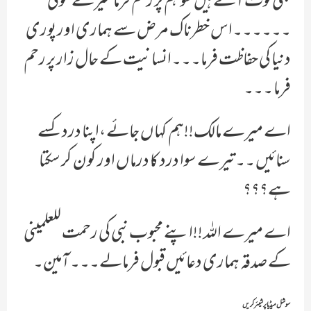
بھی لوٹ آئے ہیں سو ہم پر رحم فرما میرے مولی
۔۔۔۔۔۔اس خطرناک مرض سے ہماری اور پوری
دنیا کی حفاظت فرما۔۔۔انسانیت کے حال زار پر رحم
فرما ۔۔۔
اے میرے مالک!!ہم کہاں جائے ،اپنا درد کسے
سنائیں ۔۔تیرے سوا درد کا درماں اور کون کر سکتا
ہے؟؟؟
اے میرے اللہ !!اپنے محبوب نبی کی رحمت للعلمینی
کے صدقہ ہماری دعائیں قبول فرمالے۔۔۔ آمین۔
سوشل میڈیا پر شیئر کریں