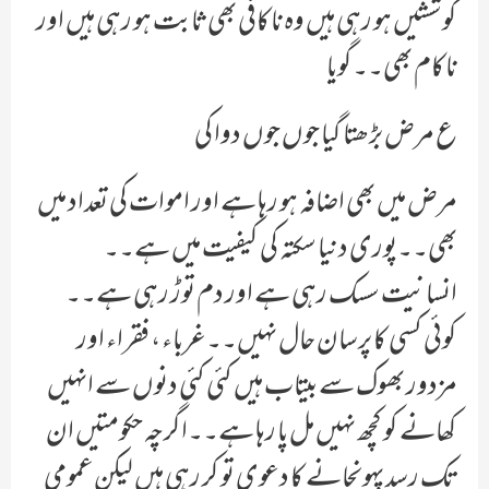
کوششیں ہو رہی ہیں وہ ناکافی بھی ثابت ہو رہی ہیں اور
ناکام بھی۔۔گویا
ع مرض بڑھتا گیا جوں جوں دوا کی
مرض میں بھی اضافہ ہو رہا ہے اور اموات کی تعداد میں
بھی۔۔پوری دنیا سکتہ کی کیفیت میں ہے۔۔
انسانیت سسک رہی ہے اور دم توڑ رہی ہے۔۔
کوئی کسی کا پرسان حال نہیں۔۔غرباء ، فقراء اور
مزدور بھوک سے بیتاب ہیں کئی کئی دنوں سے انہیں
کھانے کو کچھ نہیں مل پا رہا ہے۔۔اگرچہ حکومتیں ان
تک رسد پہونچانے کا دعوی تو کر رہی ہیں لیکن عمومی