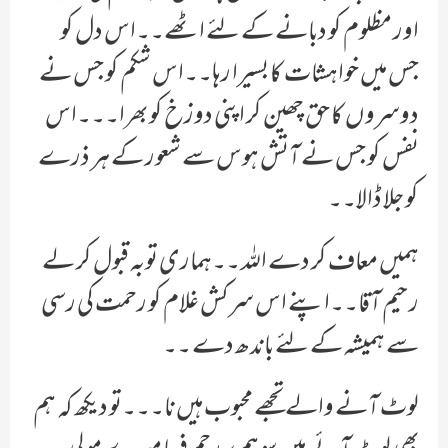
اور مظلوم کو دبانے کے لئے اٹھے۔۔اس دل کو
جس میں خواہشات کا بسیرا رہا۔۔اس شکم کو جس نے
دوسروں کا حق چھین کر اپنی دوزخ کو بھرا۔۔۔اس
نفس کو جس نے آتش ہوس سے شعور کے ہر ذرے
کو جلا ڈالا۔۔
ہمیں معاف کر دے اللہ ۔۔ہماری توبہ قبول کر لے
رحیم آقا۔۔اپنے اس سرکش غلام کو رحمت کی رسی
سے ہمیشہ کے لئے باندھ دے ۔۔
لوٹ آنے والے تجھے محبوب ہیں نا۔۔۔تو دیکھ کہ ہم