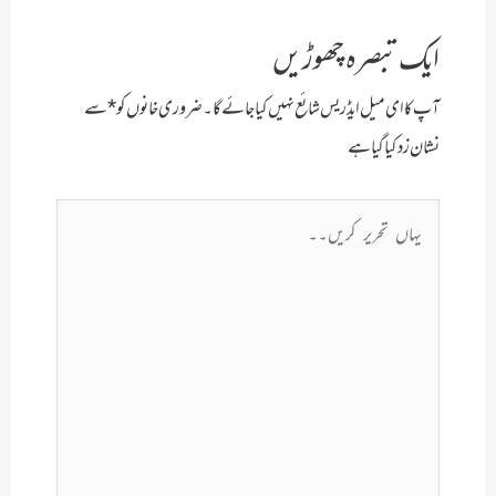
ایک تبصرہ چھوڑیں
آپ کا ای میل ایڈریس شائع نہیں کیا جائے گا۔
ضروری خانوں کو
*
سے
نشان زد کیا گیا ہے
یہاں
تحریر
کریں۔۔