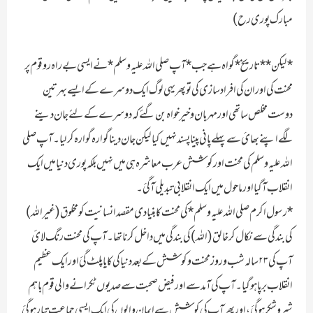
مبارک پوری رح)
*لیکن* *تاریخ* گواہ ہے جب *آپ صلی اللہ علیہ وسلم* نے ایسی بے راہ رو قوم پر
محنت کی اور ان کی افراد سازی کی تو پھر یہی لوگ ایک دوسرے کے ایسے بہرتین
دوست مخلص ساتھی اور مہربان و خیر خواہ بن گئے کہ دوسرے کے لئے جان دینے
لگے اپنے بھائ سے پہلے پانی پینا پسند نہیں کیا لیکن جان دینا گوارہ گوارہ کرلیا ۔ آپ صلی
اللہ علیہ وسلم کی محنت اور کوشش عرب معاشرہ ہی میں نہیں بلکہ پوری دنیا میں ایک
انقلاب آگیا اور ماحول میں ایک انقلابی تبدیلی آگئ ۔
*رسول اکرم صلی اللہ علیہ وسلم* کی محنت کا بنیادی مقصد انسانیت کو مخلوق (غیر اللہ)
کی بندگی سے نکال کر خالق( اللہ) کی بندگی میں داخل کرنا تھا ۔ آپ کی محنت رنگ لائ
آپ کی ۲۳ سالہ شب و روز محنت و کوشش کے بعد دنیا کی کایا پلٹ گئ اور ایک عظیم
انقلاب برپا ہو گیا ۔آپ کی آمد سے اور فیض صحبت سے صدیوں ٹکرانے والی قوم باہم
شیر و شکر ہوگئ، اور پھر آپ کی کوشش سے ایمان والوں کی ایک ایسی جماعت تیار ہوگئ