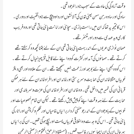
وقت آمادگی کی عادت کے سبب نادر الوجود تھی ۔
سادگی اور سادہ رہن سہن یعنی تمدن کی آلائشوں اور داو و پیچ سے ناواقفیت اور دوری ۔
اس کا نتیجہ یہ تھا کہ ان میں راست بازی ۔ سچائ اور امانت پائ جاتی تھی اور وہ فریب
کاری و بدعہدی سے دور اور متنفر تھے ۔
مہمان نوازی عربوں کے اندر بہت پائ جاتی تھی ان کے لئے جتنا کچھ وہ کرسکتے تھے
کرتے تھے۔ مہمانوں کی آمد اور کثرت کو وہ اپنے لئے قابل فخر چیز خیال کرتے تھے۔
اس کو وہ کبھی اپنے لئے بوجھ اور زحمت نہیں سمجھتے تھے ۔ ان کے علاوہ اور بھی دیگر
خوبیاں مثلا خاندان کی حمایت و سرپرستی اور خاندان اور افراد خاندان کے لئے ہر ممکن
قربانی ان کی خمیر میں داخل تھی ۔ وہ خاندان اور افراد خاندان کی عزت و سربلندی اور
حمایت کے لئے ہمہ وقت اپنے کو پیش پیش رکھتے تھے ۔ لیکن ان تمام خصوصیات اور
خوبیوں کے باوجود ان کے اندر جو منفی کردار برائیاں خامیاں اور ظلم و کرپشن اور انارکی
پائ جاتی تھی ۔ اس کی وجہ سے وہ اخلاقی خوبیاں پست اور ہیچ ہو گئ تھیں ۔ان کی برائیاں
بہر حال ان کی ان اچھائیوں پر غالب تھیں ۔ ( مستفاد الرحیق المختوم از صفی الرحمن