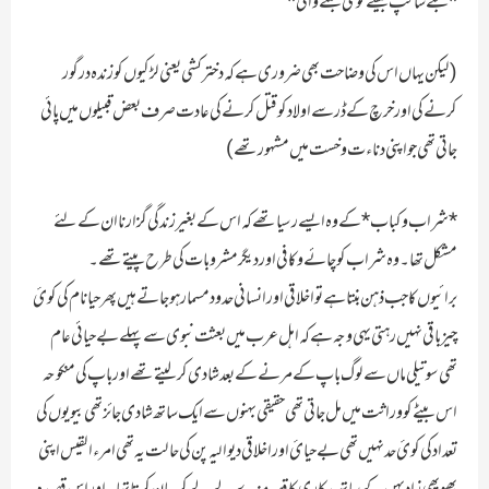
*جنے سانپ جیسے کوئ جننے والی*
(لیکن یہاں اس کی وضاحت بھی ضروری ہے کہ دختر کشی یعنی لڑکیوں کو زندہ در گور
کرنے کی اور خرچ کے ڈر سے اولاد کو قتل کرنے کی عادت صرف بعض قبیلوں میں پائی
جاتی تھی جو اپنی دناءت و خست میں مشہور تھے )
*شراب و کباب* کے وہ ایسے رسیا تھے کہ اس کے بغیر زندگی گزارنا ان کے لئے
مشکل تھا۔ وہ شراب کو چائے و کافی اور دیگر مشروبات کی طرح پیتے تھے ۔
برائیوں کا جب ذہن بنتا ہے تو اخلاقی اور انسانی حدود مسمار ہوجاتے ہیں پھر حیا نام کی کوئ
چیز باقی نہیں رہتی یہی وجہ ہے کہ اہل عرب میں بعثت نبوی سے پہلے بے حیائی عام
تھی سوتیلی ماں سے لوگ باپ کے مرنے کے بعد شادی کرلیتے تھے اور باپ کی منکوحہ
اس بیٹے کو وراثت میں مل جاتی تھی حقیقی بہنوں سے ایک ساتھ شادی جائز تھی بیویوں کی
تعداد کی کوئ حد نہیں تھی بے حیائ اور اخلاقی دیوالیہ پن کی حالت یہ تھی امرء القیس اپنی