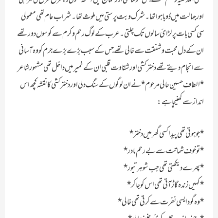
اور جہالت میں ڈوبا ہوا تھا ۔ شرک و بت پرستی میں ملوث تھا ۔ شراب عام تھی معمولی
سی کسی بات پر لڑائ سالوں تک چلتی ۔ عرب کے لوگ رحم و کرم سے کوسوں دور تھے
ان کے دل محبت و شفقت سے خالی تھے جس کے سبب بڑے بڑے جرم کو وہ آسانی
سے انجام دیتے تھے دختر کشی اور شقاوت قلبی ان کے خمیر میں داخل تھی مشہور شاعر
*الطاف حسین حالی مرحوم* نے ان لوگوں کے سنگ دلی اور دختر کشی کا نقشہ کچھ اس
انداز سے کھنیچا ہے:
*جو ہوتی تھی پیدا کسی گھر میں دختر*
*تو خوف شماتت سے بے رحم مادر*
*پھرے دیکھتی تھی جب شوہر تیور*
*کہیں زندہ گاڑ آتی تھی اس کو جاکر*
*وہ گود ایسی نفرت سے کرتی تھی خالی*