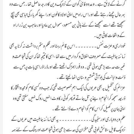
کرنے کے لائق ہے ۔ وعدہ وفائ کو ان کے نزدیک دین کا درجہ حاصل تھا ۔ جس سے وہ
بہرحال چمٹے رہتے تھے اور اس راہ میں اپنی اولاد کا خون اور اپنے گھر بار کی تباہی بھی ہیچ
سمجھتے تھے اسے سمجھنے کے لئے ہانی بن مسعود، سموال بن عادیا اور حاجب بن زراراہ
کے واقعات کافی ہیں ۔
خوداری و عزت نفس ۔۔۔۔۔۔۔۔ اس پر قائم رہنا اور ظلم و ستم برداشت نہ کرنا یہ بھی
زمانئہ جاہلیت کے معروف اخلاق و کردار میں سے تھا، اسی کا نتیجہ تھا کہ ان کی شجاعت و
غیرت حد سے بڑھی ہوئی تھی ۔ وہ فورا بھڑک اٹھتے تھے اور ذرا ذرا سی بات پر جس سے
ذلت و اہانت کی بو آتی شمشیر و سنان اٹھا لیتے تھے۔
عزائم کی تکمیل یہ بھی عربوں کی ایک اہم خصوصیت تھی کہ جب وہ کسی کام کو مجد و افتخار کا
ذریعہ سمجھ کر انجام دینے پر تل جاتے تو پھر کوئی رکاوٹ انہیں روک نہیں سکتی تھی وہ
اپنی جان پر کھیل کر اس کام کو انجام دے ڈالتے تھے۔
حلم و برد و باری اور سنجیدگی ۔۔۔۔۔۔۔۔۔۔۔۔ یہ بھی زمانئہ جاہلیت میں عربوں کے
نزدیک قابل ستائش خوبی تھی مگر ان کی حد سے بڑھی ہوئی شجاعت اور جنگ کے لئے ہمہ