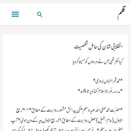
مین
قلم
تلاش
مینو
کریں۔
انقلابی شان کی حامل شخصیت
کیا نظر تھی جس نے مردوں کو مسیحا کر دیا
*محمد قمرالزماں ندوی*
*مدرسہ نور الاسلام کنڈہ پرتاپگڑھ*
*حضرت محمد صلی اللہ علیہ وسلم* کی پیدائش مشہور روایت کے مطابق *۱۲* ربیع
الاول (عام الفیل) بعض روایت کے مطابق ۹/ربیع الاول پیر کے دن ہوئ *آپ
صلی اللہ علیہ وسلم* نے جس سوسائٹی اور سماج میں آنکھ کھولی وہ طرح طرح کی گمراہی