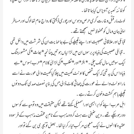
پھوپھی زاد بہن کے ساتھ بدکاری کا قصہ مزے لے لے کر بیان کرتا تھا ۔ اور اس قصیدہ
کو خانئہ کعبہ پر آویزاں کیا جاتا تھا ۔
لوٹ مار قتل و غارت گری حرص و ہوس اور چوری ڈکیتی کا رواج عام تھا لوگ اور مسافر
اپنی جان و مال کو محفوظ نہیں سمجھتے تھے ۔
قبائلی اور علاقائی عصبیت اور اپنے قبیلے کی بے جا حمایت ان کی شرشت میں داخل تھی
۔ قبائلی عصبیت کی بنیاد پر برسوں ان میں لڑائیاں ہوتیں چنانچہ *بعاث* کی مشہور جنگ
ایک سو بیس سال تک چلی ۔ *بکر* اور *تغلب* کی لڑائ کا نام *حرب بسوس* ہے
بنیاد اس کی یہ تھی کہ ایک شخص کا اونٹ کھیت میں چلا گیا کھیت والی عورت نے اسے
مارا اونٹ والے نے عورت کی چھاتی کاٹ ڈالی جس کی بنا پر نصف صدی تک دونوں
قبیلے باہم کشت و خون کرتے رہے ۔
اہل عرب اپنے کو ابراہیمی اور اسمعیٰلی کہتے تھے لیکن حقیقت میں وہ توحید سے کوسوں
دور ہوچکے تھے ۔ دین حنیفی سے ہٹ کر وہ مذہب کے نام پر مختلف مذاہب کے فرسودہ
عقیدہ کا انہوں نے ایک معجون مرکب تیار کرلیا تھا ۔ بعض تو نیچری بن گئے تو اور