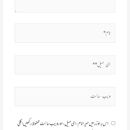
نام*
ای
میل**
ویب
سائٹ
اس براؤزر میں میرا نام، ای میل، اور ویب سائٹ محفوظ رکھیں اگلی