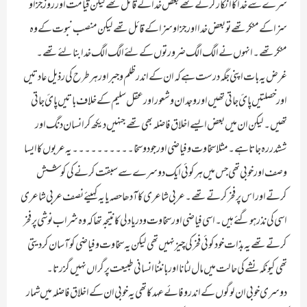
سرے سے خدا کا انکار کرتے تھے بعض خدا کے قائل تھے لیکن قیامت اور روز جزا و
سزا کے منکر تھے تو بعض خدا اور جزا و سزا کے قائل تھے لیکن منصب نبوت کے وہ
منکر تھے ۔ انہوں نے الگ الگ ضرورتوں کے لئے الگ الگ خدا بنا لئے تھے ۔
غرض یہ بات اپنی جگہ درست ہے کہ ان کے اندر ظلم و جبر اور ہر طرح کی رذیل عادتیں
اور خصلتیں پائ جاتی تھیں اور وجدان و شعور اور عقل سلیم کے خلاف باتیں پائ جاتی
تھیں ۔ لیکن ان میں بعض ایسے اخلاق فاضلہ بھی تھے جنہیں دیکھ کر انسان دنگ اور
ششدر رہ جاتا ہے ۔ مثلا سخاوت و فیاضی اور جود و سخا ۔۔۔۔۔۔۔۔۔۔ یہ عربوں کا ایسا
وصف اور خوبی تھی جس میں ہر کوئی ایک دوسرے سے سبقت کرنے کی کوشش
کرتے اور اس پر فخر کرتے تھے ۔ عربی شاعر ی کا آدھا حصہ یا یہ کہیئے نصف عربی شاعری
اسی کی نذر ہوگئے ہیں ۔ اسی فیاضی اور سخاوت و دریا دلی کا نتیجہ تھا کہ وہ شراب نوشی پر فخر
کرتے تھے یہ بذات خود کوئی فخر کی چیز نہیں تھی لیکن یہ سخاوت و فیاضی کو آسان کر دیتی
تھی کیونکہ نشے کی حالت میں مال لٹانا اور بانٹنا انسانی طبیعت پر گراں نہیں گزرتا ۔
دوسری خوبی ان لوگوں کے اندر وفائے عہد کا تھی یہ خوبی ان کے اخلاق فاضلہ میں شمار