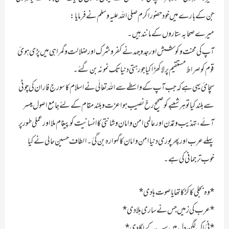
جن کے بارے میں خود حضور اکرم صلی اللہ علیہ وسلم نے فرمایا :
میرے صحابہ ستاروں کے مانند ہیں ۔
آپ کی محنت و کوشش اور جد و جہد نے کفر و شرک اور ضلالت و گمراہی میں پڑی ہوئ
قوم کو صراط مستقیم پر لا کھڑا کیا جو رہتی دنیا تک نمونہ بن گئے ۔
سچائ یہی ہے کہ جب آپ کے واسطے سے اللہ تعالٰی نے اسلام کا سورج فاران کی چوٹی
سے بلند کیا تو ہر شعبے کو صحیح رخ نصیب ہوا عزت و بلند مقام کے لئے جامع اصول میسر
آئے ،تہذیب و تمدن اور عالمی امن و امان و شانتی کا انسانیت کو پیغام ملا اور عملی طور پر
پہلے عرب اور پھر پوری دنیا امن و امان کا گہوارہ بن گئ ۔ الطاف حسین حالی نے کیا
خوب ترجمانی کی ہے ۔
*وہ بجلی کا کڑکا تھا یا صوت ہادی*
*عرب کی زمیں جس نے ساری ہلا دی*
*نئ اک لگن دل میں سب کے لگا دی*