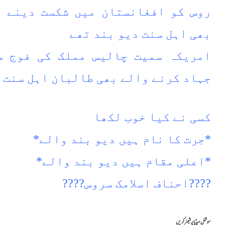
روس کو افغانستان میں شکست دینے د
بھی اہل سنت دیو بند تھے
امریکہ سمیت چالیس مملک کی فوج س
جہاد کرنے والے بھی طالبان اہل سنت 
کسی نے کیا خوب لکھا
*جرت کا نام ہیں دیو بند والے*
*اعلی مقام ہیں دیو بند والے*
????احناف اسلامک سروس????
سوشل میڈیا پر شیئر کریں