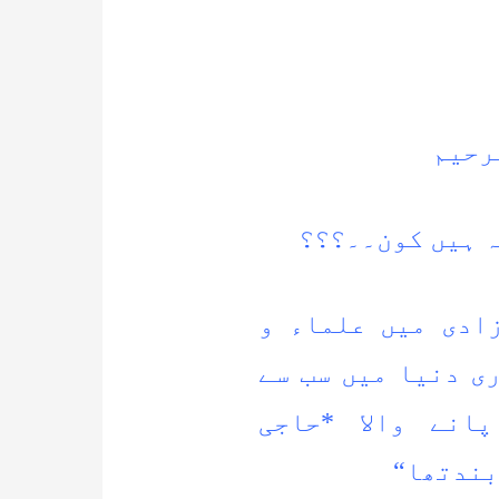
رحیم
ہ ہیں کون۔۔؟؟؟
 آزادی میں علماء و
ی دنیا میں سب سے
انے والا *حاجی
بندتھا“