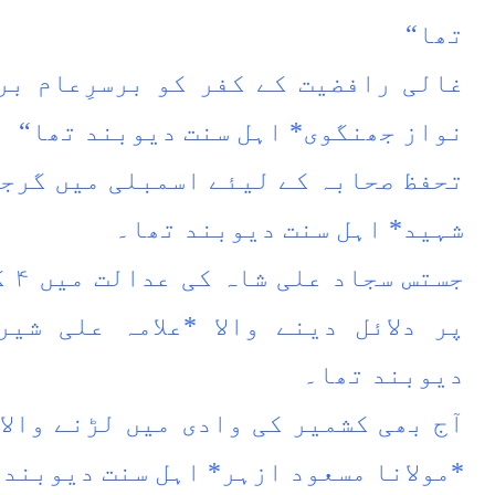
تھا“
غالی رافضیت کے کفر کو برسرِعام برہ
نواز جھنگوی* اہل سنت دیوبند تھا“
تحفظ صحابہ کے لیئے اسمبلی میں گرجن
شہید* اہل سنت دیوبند تھا۔
جست
پر دلائل دینے والا *علامہ علی شی
دیوبند تھا۔
آج بھی کشمیر کی وادی میں لڑنے والا
*مولانا مسعود ازہر* اہل سنت دیوبند 