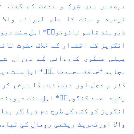
برصغیر میں شرک و بدعت کے گھٹا ٹ
توحید و سنت کا علم لہرانے والا 
دیوبند قاسم نانوتویؒ* اہل سنت دیوب
‏انگریز کے اقتدار کے خلاف حضرت نان
پہلی عسکری کاروائی کے دوران شہید
مجاہد *حافظ محمدضامنؒ* اہل سنت دیو
کفر و دجل اور عیسائیت کا سرخم کرنے
رشید احمد گنگوہیؒ* اہل سنت دیوبند 
انگریز کو کتے کی طرح دم دبا کر بھا
والا اورتحریک ریشمی رومال کی قیادت