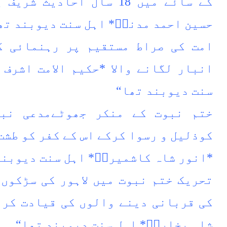
کے سائے میں 18 سال احادیث
حسین احمد مدنیؒ* اہل سنت دیوبند تھ
امت کی صراط مستقیم پر رہنمائی ک
انبار لگانے والا *حکیم الامت اشرف 
سنت دیوبند تھا“
‏ختم نبوت کے منکر جھوٹےمدعی نب
کوذلیل و رسوا کرکے اس کے کفر کو طشت 
*انور شاہ کاشمیریؒ* اہل سنت دیوبند
تحریک ختم نبوت میں لاہور کی سڑکوں 
کی قربانی دینے والوں کی قیادت کرنے
شاہ بخاریؒ* اہل سنت دیوبند تھا“