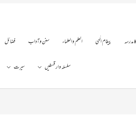
ا مدرسہ
پیغام الٰہی
العلم والعلماء
سنن وآداب
فضائل
سلسلہ وار قسطیں
سیرت