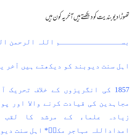
تھوڑا دیوبندیت کو دیکھتے ہیں آخر یہ کون ہیں
بســــــــــــــم اللہ الرحمن ال
اہل سنت دیوبند کو دیکھتے ہیں آخر ی
‌‏1857 کی انگریزوں کے خلاف تحریک
مجاہدین کی قیادت کرنے والا اور پور
زیادہ علماء کے مرشد کا لقب پ
امداداللہ مہاجر مکیؒ* اہل سنت دیو