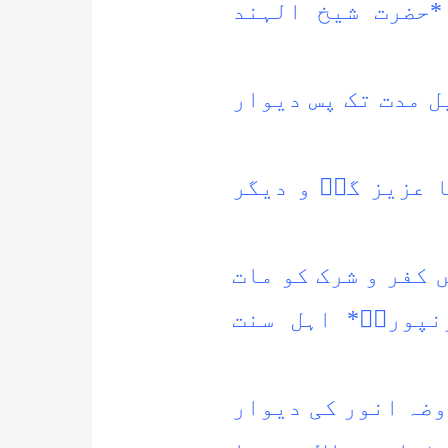
*حضرت شیخ الہند
ل مدت تک پس دیوار
 عزیز گلؒ و دیگر
 کفر و شرک کو مات
نپوریؒ* اہل سنت
وضہ انور کی دیوار