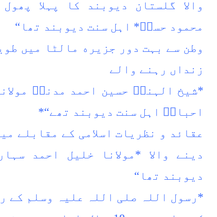
والا گلستان دیوبند کا پہلا پھول 
محمود حسنؒ* اہل سنت دیوبند تھا“
وطن سے بہت دور جزیره مالٹا میں طوی
زنداں رہنے والے
*شیخ الہندؒ حسین احمد مدنیؒ مولانا
احبابؒ اہل سنت دیوبند تھے“*
عقائد و نظریات اسلامی کے مقابلے میں
دینے والا *مولانا خلیل احمد سہار
دیوبند تھا“
*‏رسول اللہ صلی اللہ علیہ وسلم کے ر