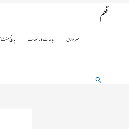
قلم
سر ورق
بدعات ورسومات
پانچ منٹ ک
تلاش
کریں۔