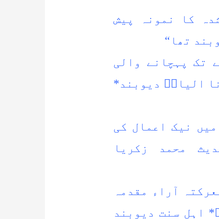
شدہ کا نمونہ پیش
وبند تھا“
ے تک پہچانے والی
نا الیاسؒ دیوبند*
میں نیک اعمال کی
دیث محمد زکریا
عرکتہ آراء مقدمہ
* اہل سنت دیوبند