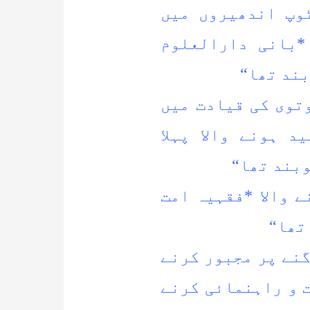
وپ اندھیروں میں
*بانی دارالعلوم
ند تھا“
وتوی کی قیادت میں
 ہونے والا پہلا
بند تھا“
 والا *فقہیہ امت
تھا“
گنے پر مجبور کرنے
 و راہنمائی کرنے