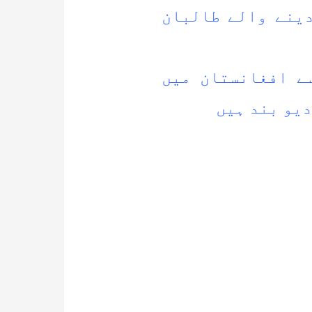
ینے والے طالبان
ے افغانستان میں
دیو بند ہیں