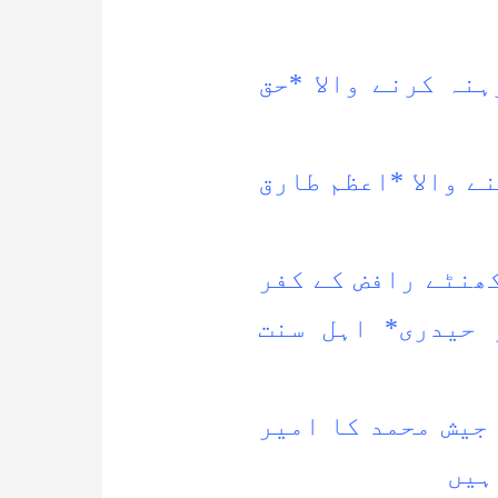
نہ کرنے والا *حق
ے والا *اعظم طارق
س سجاد علی شاہ کی عدالت میں ۴ کھنٹے رافض کے کفر
ر حیدری* اہل سنت
 جیش محمد کا امیر
ہیں