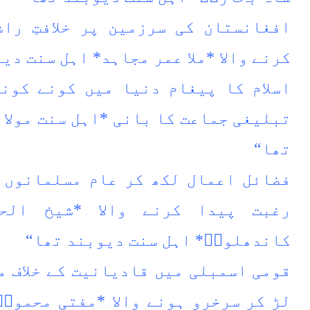
افغانستان کی سرزمین پر خلافتِ را
کرنے والا *ملا عمر مجاہد* اہل سنت دی
اسلام کا پیغام دنیا میں کونے کون
تبلیغی جماعت کا بانی *اہل سنت مولا
تھا“
فضائل اعمال لکھ کر عام مسلمانوں 
رغبت پیدا کرنے والا *شیخ الح
کاندھلویؒ* اہل سنت دیوبند تھا“
قومی اسمبلی میں قادیانیت کے خلاف م
لڑ کر سرخرو ہونے والا *مفتی محمودؒ