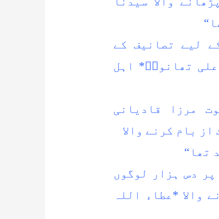
 شریف پڑھانے والا سیدنا
ا“
ے لیے تصانیف کے
علی تھانویؒ* اہل
وت مرزا قادیانی
از بام کرنے والا
 تھا“
پر دس ہزار لوگوں
 والا *عطاء اللہ