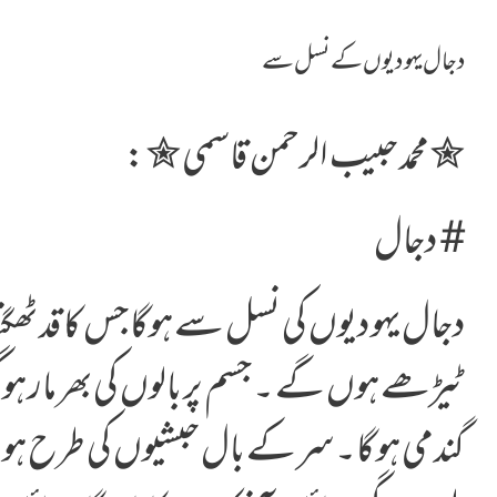
دجال یہودیوں کے نسل سے
✮محمـد حبیب الرحمن قاسمی✮:
#دجال
دجال یہودیوں کی نسل سے ہوگا جس کا قد ٹھگنا
ٹیڑھے ہوں گے ۔ جسم پر بالوں کی بھر مار 
گندمی ہو گا۔ سر کے بال حبشیوں کی طرح ہ