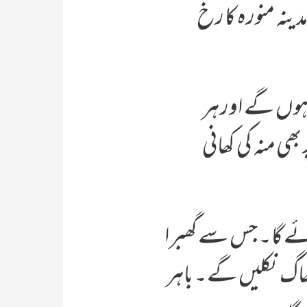
ینہ منورہ کا رخ
وں گے اور ہر
بھی منہ کی کھانی
 آئے گا۔ جس سے گھبرا
اگ نکلیں گے۔ باہر