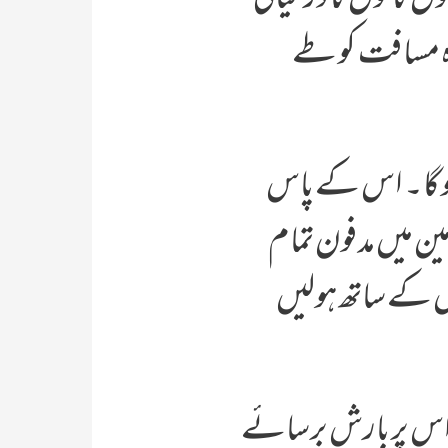
گاہ مسافت کو طے
 ہو گا۔ اس کے پاس
ین میں مدفون تمام
اس کے ساتھ ہولیں
ال اس پر بارش برسائے