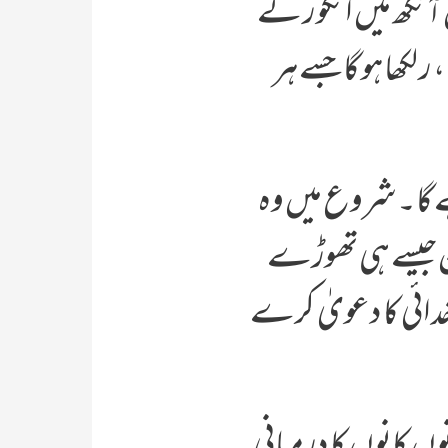
 آنکھ میں انگور کے
لکھا ہو گا جسے ہر
ہے گا۔ شروع میں وہ
کن جیسے ہی تھوڑے
خدائی کا دعویٰ کرے
وں کانوں کا درمیانی