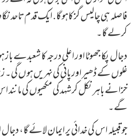
فاصلہ ہی چالیس گز کاہو گا. ایک قدم تاحد ن
کرلے گا۔
دجال پکا جھوٹا اور اعلی درجہ کا شعبدے باز
غلوں کے ڈھیر اور پانی کی نہریں ہو ں گی۔ زم
خزانے باہر نکل کر شہد کی مکھیوں کی مانند 
گے۔
جو قبیلہ اس کی خدائی پر ایمان لائے گا، دج