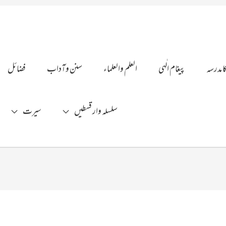
ا مدرسہ
پیغام الٰہی
العلم والعلماء
سنن وآداب
فضائل
سلسلہ وار قسطیں
سیرت