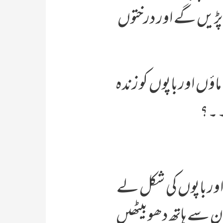
 پڑیں گے اور درختوں
اؤں اور باپوں کو زندہ
ے۔۔؟
ر باپوں کی شکل لے
ان سے ہاتھ دھو بیٹھیں