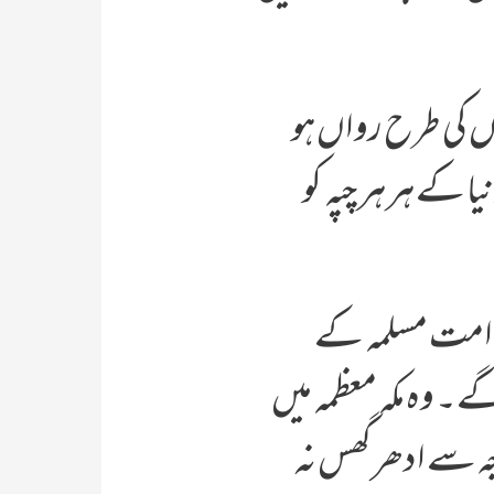
وں کی طرح رواں ہو
ا کے ہر ہر چپہ کو
ی، امت مسلمہ کے
 وہ مکہ معظمہ میں
جہ سے ادھر گھس نہ