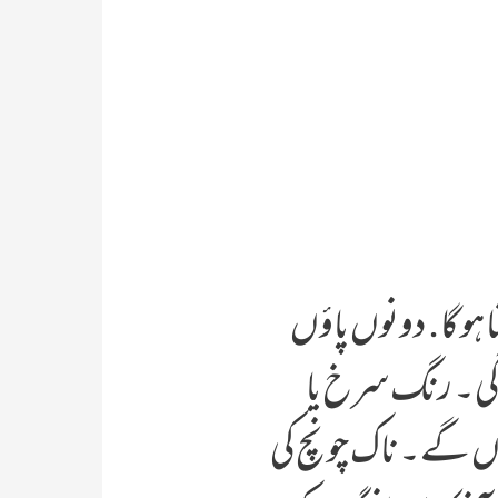
 ہو گا. دونوں پاؤں
ہوگی۔ رنگ سرخ یا
وں گے۔ ناک چونچ کی