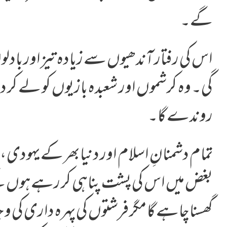
گے۔
اس کی رفتار آندھیوں سے زیادہ تیز اور بادل
گی۔ وہ کرشموں اور شعبدہ بازیوں کو لے کر دنی
روندے گا۔
تمام دشمنانِ اسلام اور دنیا بھر کے یہود
بغض میں اس کی پشت پناہی کر رہے ہوں گے۔
گھسنا چاہے گا مگر فرشتوں کی پہرہ داری کی و