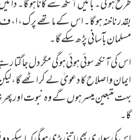
طرح ہو گی۔ بائیں آنکھ سے کانا ہو گا۔ دائیں
بقدر ناخنہ ہو گا۔ اس کے ماتھے پر ک، ا، ف، ر 
مسلمان بآسانی پڑھ سکے گا۔
اس کی آنکھ سوئی ہوئی ہوگی مگر دل جاگتا ر
ایمان واصلاح کا دعویٰ لے کر اٹھے گا، لی
بہت متبعین میسر ہوں گے وہ نبوت اور پھر 
گا۔
اس کی سواری بھی اتنی بڑی ہو گی کہ اسکے دون