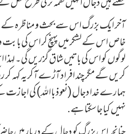
نکلتے ہیں دجال انہیں لقمہ تر کی طرح نگل لے
آخر ایک بزرگ اس سے بحث و مناظرہ کے ل
خاص اس کے لشکر میں پہنچ کر اس کی باب
لوگوں کو اس کی باتیں شاق گزریں گی۔ لہذا ا
کریں گے مگر چند افراد آڑے آکر یہ کہہ کر
ہمارے خدا دجال (نعوذ بااللہ) کی اجازت کے
نہیں کیا جاسکتا ہے.
چنانچہ اس بزرگ کو دجال کے دربار میں حاضر ک