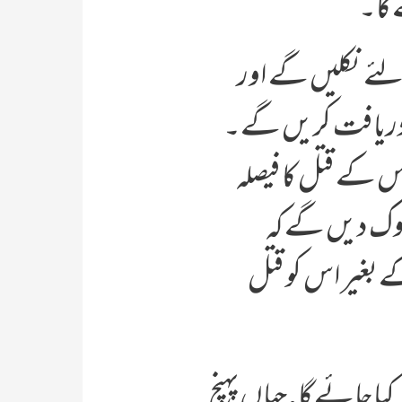
 گا۔
ئے نکلیں گے اور
ت دریافت کریں گے۔
س کے قتل کا فیصلہ
 روک دیں گے کہ
 بغیر اس کو قتل
یا جائے گا. جہاں پہنچ