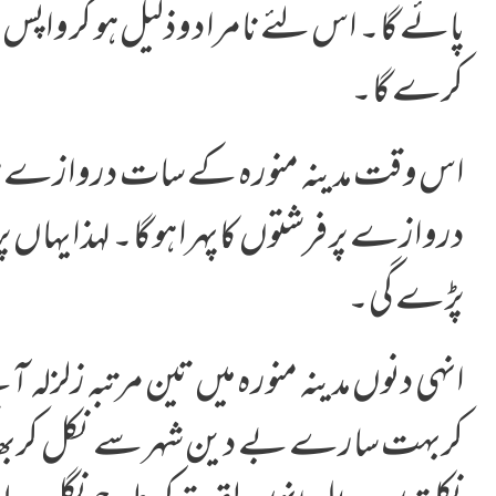
پائے گا۔ اس لئے نامراد وذلیل ہو کر واپس مد
کرے گا۔
اس وقت مدینہ منورہ کے سات دروازے ہ
دروازے پر فرشتوں کا پہرا ہو گا۔ لہذا یہاں پر 
پڑے گی۔
انہی دنوں مدینہ منورہ میں تین مرتبہ زلزلہ
کر بہت سارے بے دین شہر سے نکل کر بھ