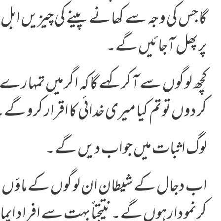
گا جس کی وجہ سے کھانے پینے کی چیزیں ابل
پر پھل آجائیں گے۔
کچھ لوگوں سے آکر کہے گا کہ اگر میں تمہارے م
کر دوں تو تم کیا میری خدائی کا اقرار کرو گ
لوگ اثبات میں جواب دیں گے۔
اب دجال کے شیطان ان لوگوں کے ماؤں او
کر نمودار ہوں گے۔ نتیجتاً بہت سے افراد ایم