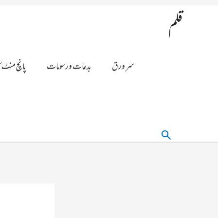
قلم
سر ورق
بدعات ورسومات
پانچ منٹ ک
تلاش
کریں۔