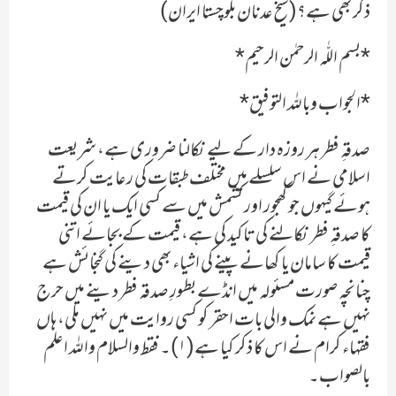
ذکر بھی ہے؟(شیخ عدنان بلوچستا ایران)
*بسم اللّٰہ الرحمٰن الرحیم*
*الجواب وباللہ التوفیق*
صدقہِ فطر ہر روزہ دار کے لیے نکالنا ضروری ہے، شریعت
اسلامی نے اس سلسلے میں مختلف طبقات کی رعایت کرتے
ہوئے گیہوں جو کھجور اور کشمش میں سے کسی ایک یا ان کی قیمت
کا صدقہِ فطر نکالنے کی تاکید کی ہے، قیمت کے بجائے اتنی
قیمت کا سامان یا کھانے پینے کی اشیاء بھی دینے کی گنجائش ہے
چنانچہ صورت مسئولہ میں انڈے بطورِ صدقہ فطر دینے میں حرج
نہیں ہے نمک والی بات احقر کو کسی روایت میں نہیں ملی، ہاں
فقہاء کرام نے اس کا ذکر کیا ہے(١)۔ فقط والسلام واللہ اعلم
بالصواب۔