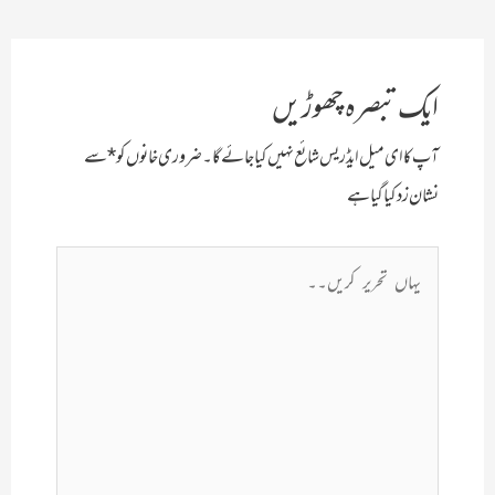
نیویگیشن
ایک تبصرہ چھوڑیں
آپ کا ای میل ایڈریس شائع نہیں کیا جائے گا۔
ضروری خانوں کو
*
سے
نشان زد کیا گیا ہے
یہاں
تحریر
کریں۔۔