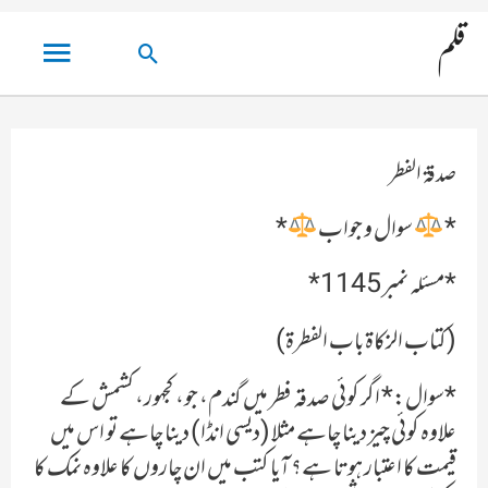
مین
قلم
تلاش
مینو
کریں۔
صدقۃ الفطر
*
سوال و جواب
*
*مسئلہ نمبر 1145*
(کتاب الزکاۃ باب الفطرۃ)
*سوال:* اگر کوئی صدقہ فطر میں گندم، جو، کجهور، کشمش کے
علاوہ کوئی چیز دینا چاہے مثلا (دیسی انڈا) دینا چاہے تو اس میں
قیمت کا اعتبار ہوتا ہے؟ آیا کتب میں ان چاروں کا علاوہ نمک کا