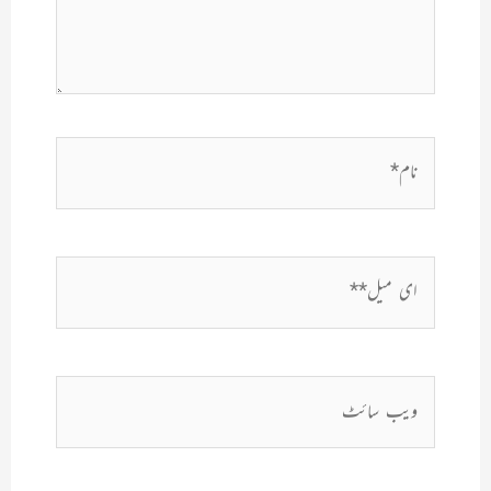
نام*
ای
میل**
ویب
سائٹ