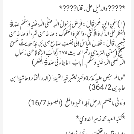
*????والدليل على ما قلنا????*
(١) عَنِ ابْنِ عُمَرَ قَالَ : فَرَضَ رَسُولُ اللَّهِ صَلَّى اللَّهُ عَلَيْهِ وَسَلَّمَ صَدَقَةَ
الْفِطْرِ عَلَى الذَّكَرِ وَالْأُنْثَى، وَالْحُرِّ وَالْمَمْلُوكِ : صَاعًا مِنْ تَمْرٍ، أَوْ صَاعًا مِنْ
شَعِيرٍ. قَالَ : فَعَدَلَ النَّاسُ إِلَى نِصْفِ صَاعٍ مِنْ بُرٍّ. هَذَا حَدِيثٌ حَسَنٌ
صَحِيحٌ (سنن الترمذی رقم الحدیث ٦٧٥ أَبْوَابُ الزَّكَاةِ عَنْ رَسُولِ
اللَّهِ صَلَّى اللَّهُ عَلَيْهِ وَسَلَّمَ. | بَابٌ : مَا جَاءَ فِي صَدَقَةِ الْفِطْرِ)
"وما لم ينص عليه كذرة وخبز يعتبر فيه القيمة” (الدر المختار وحاشية ابن
عابدين 2/ 364)
و أدنى ما يطعم الرجل أهله الخبز و الملح. (المبسوط 16/7)
*كتبه العبد محمد زبير الندوي*