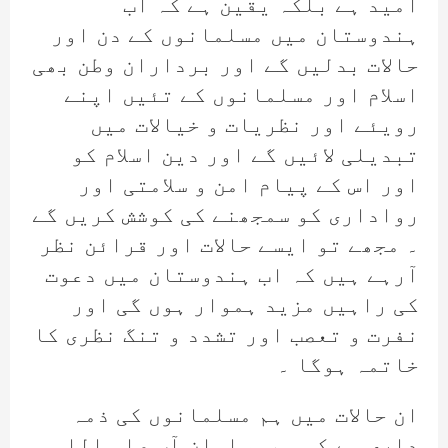
امید ہے بلکہ یقین ہے کہ اب
ہندوستان میں مسلمانوں کے دن اور
حالات بدلیں گے اور برداران وطن بھی
اسلام اور مسلمانوں کے تئیں اپنے
رویئے اور نظریات و خیالات میں
تبدیلی لائیں گے اور دین اسلام کو
اور اس کے پیام امن و سلامتی اور
رواداری کو سمجھنے کی کوشش کریں گے
۔ مجھے تو ایسے حالات اور قرائن نظر
آرہے ہیں کہ اب ہندوستان میں دعوت
کی راہیں مزید ہموار ہوں گی اور
نفرت و تعصب اور تشدد و تنگ نظری کا
خاتمہ ہوگا ۔
ان حالات میں ہم مسلمانوں کی ذمہ
داری ہے کہ ہم مسلمان آپ صلی اللہ