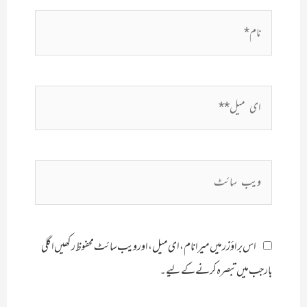
نام*
ای
میل**
ویب
سائٹ
اس براؤزر میں میرا نام، ای میل، اور ویب سائٹ محفوظ رکھیں اگلی
بار جب میں تبصرہ کرنے کےلیے۔