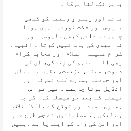
باہر نکالنا ہوگا ۔
قائد اور رہبر و رہنما کو کبھی
مایوس اور شکت خوردہ نہیں ہونا
چاہیے ۔ داعی کبھی مایوسی اور
ناامیدی کی بات نہیں کرتا ۔ انبیاء
کرام علیہم السلام اور صحابہ کرام
رضی اللہ عنہم کی زندگی، ان کی
دعوت، محنت، عزیمت، یقین و ایمان
اور حوصلہ ہمارے لئے نمونہ اور
آئڈیل ہونا چاہیے ۔ میں تو اس
فیصلہ کے بعد جو فیصلہ کہ اگر چہ
ہماری امید اور توقع کے بالکل خلاف
ہے لیکن ہم مسلمانوں نے جس طرح صبر
اور امن کی راہ کو اپنایا ہے ۔ہمیں