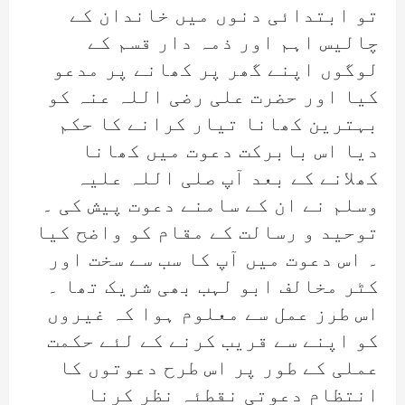
تو ابتدائی دنوں میں خاندان کے
چالیس اہم اور ذمہ دار قسم کے
لوگوں اپنے گھر پر کھانے پر مدعو
کیا اور حضرت علی رضی اللہ عنہ کو
بہترین کھانا تیار کرانے کا حکم
دیا اس بابرکت دعوت میں کھانا
کھلانے کے بعد آپ صلی اللہ علیہ
وسلم نے ان کے سامنے دعوت پیش کی ۔
توحید و رسالت کے مقام کو واضح کیا
۔ اس دعوت میں آپ کا سب سے سخت اور
کٹر مخالف ابو لہب بھی شریک تھا ۔
اس طرز عمل سے معلوم ہوا کہ غیروں
کو اپنے سے قریب کرنے کے لئے حکمت
عملی کے طور پر اس طرح دعوتوں کا
انتظام دعوتی نقطئہ نظر کرنا