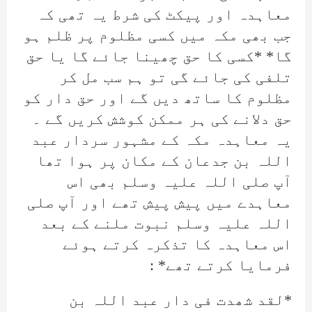
معاہدہ اور پیکٹ کی شرط یہ تھی کہ
جب بھی مکہ میں کسی مظلوم پر ظلم ہو
گا* *کسی کا حق چھینا جائے گا یا حق
تلفی کی جائے گی تو ہم سب مل کر
مظلوم کا ساتھ دیں گے اور حق دار کو
حق دلانے کی ہر ممکن کوشش کریں گے ۔
یہ معاہدہ مکہ کے مشہور سردار عبد
اللہ بن جدعان کے مکان پر ہوا تھا
آپ صلی اللہ علیہ وسلم بھی اس
معاہدے میں پیش پیش تھے اور آپ صلی
اللہ علیہ وسلم نبوت ملنے کے بعد
اس معاہدہ کا تذکرہ کرتے ہوئے
فرمایا کرتے تھے* :
*لقد شھدت فی دار عبد اللہ بن