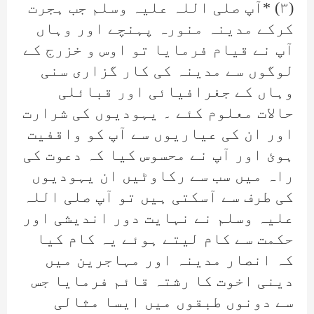
(۳) *آپ صلی اللہ علیہ وسلم جب ہجرت
کرکے مدینہ منورہ پہنچے اور وہاں
آپ نے قیام فرمایا تو اوس و خزرج کے
لوگوں سے مدینہ کی کار گزاری سنی
وہاں کے جغرافیائی اور قبائلی
حالات معلوم کئے ۔ یہودیوں کی شرارت
اور ان کی عیاریوں سے آپ کو واقفیت
ہوئ اور آپ نے محسوس کیا کہ دعوت کی
راہ میں سب سے رکاوٹیں ان یہودیوں
کی طرف سے آسکتی ہیں تو آپ صلی اللہ
علیہ وسلم نے نہایت دور اندیشی اور
حکمت سے کام لیتے ہوئے یہ کام کیا
کہ انصار مدینہ اور مہاجرین میں
دینی اخوت کا رشتہ قائم فرمایا جس
سے دونوں طبقوں میں ایسا مثالی