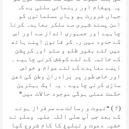
یہ پیغام اور رہنمائی ملتی ہے کہ
جہاں ضرورت ہو وہاں مسلمانوں کو
امن پسند شہری سے ملکر معاہدہ کرنا
چاہیے اور جمہوری انداز سے اور اس
کے حدود میں رہ کر قانون اپنے ہاتھ
میں لئے بغیر ظلم و ستم اور کرپشن
کے خاتمہ کے لئے کوشش کرنی چاہیے ۔
ایسے معاہدے کے لئے عوام و خواص
اور خاص طور پر برادران وطن کی ذھن
سازی کرنی چاہیے ۔ یہ ایک بہترین
حکمت عملی ہوگی موجود حالات میں*
(۲ ) *نبوت و رسالت سے سرفراز ہونے
کے بعد جب آپ صلی اللہ علیہ وسلم نے
خفیہ دعوت و تبلیغ کا کام شروع کیا