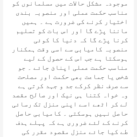
موجودہ مشکل حالات میں مسلمانوں کو
مناسب حکمت عملی اور منصوبہ بندی
اختیار کرنے کی ضرورت ہے ۔ ہمیں
ماننا پڑے گا اور اس بات کو تسلیم
کرنا پڑے گا کہ دنیا کا کوئی
منصوبہ کامیابی سے اسی وقت ہمکنار
ہوسکتا ہے جب اس کے حصول کے لیے
مناسب حکمت عملی اپنائ جائے ۔ جو
شخص یا جماعت بھی حکمت اور مصلحت
سے صرف نظر کرکے جد و جہد کرتی ہے
وہ خواہ کتنا ہی نیک اور صالح مقصد
لے کر اٹھے اسے اپنی منزل تک رسائی
حاصل نہیں ہوسکتی ۔ کامیابی حاصل
کرنے کے لئے ضروری ہے کہ پہلے ہدف
طے کیا جائے منزل مقصود مقرر کی