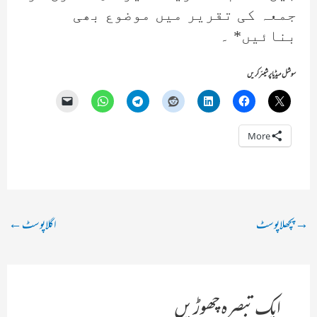
جمعہ کی تقریر میں موضوع بھی
بنائیں* ۔
سوشل میڈیا پر شیئر کریں
More
پوسٹ
→
پچھلا پوسٹ
اگلا پوسٹ
←
نیویگیشن
ایک تبصرہ چھوڑیں