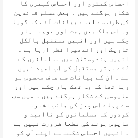
احساس کمتری اور احساس کہتری کا
شکار ہوگئے ہیں ۔ بعض مسلم قائدین
کی طرف سے ایسے بیانات آئے کہ گویا
وہ اس ملک میں ہمت اور حوصلہ ہار
چکے ہیں اور انہیں مستقبل بالکل
تاریک اور اندھیرا نظر آرہا ہے ۔
انہیں ہندوستان میں مسلمانوں کے
لئے بہتر مستقبل کی اب امید نہیں
ہے ۔ ان کے بیانات سے صاف محسوس ہو
رہا تھا کہ وہ تھک ہار چکے ہیں اور
مایوسی کے شکار ہوگئے ہیں ۔ میں سب
سے پہلے اس چیز کی جانب اشارہ
کردوں کہ مسلمانوں کو ناامید و
مایوس ہونے کی قطعا ضرورت نہیں ہے
۔ انہیں احساس شکست سے اپنے آپ کو