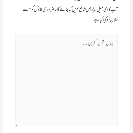
آپ کا ای میل ایڈریس شائع نہیں کیا جائے گا۔
ضروری خانوں کو
*
سے
نشان زد کیا گیا ہے
یہاں
تحریر
کریں۔۔