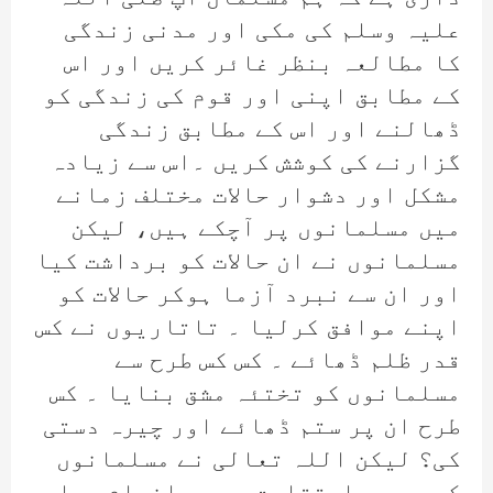
علیہ وسلم کی مکی اور مدنی زندگی
کا مطالعہ بنظر غائر کریں اور اس
کے مطابق اپنی اور قوم کی زندگی کو
ڈھالنے اور اس کے مطابق زندگی
گزارنے کی کوشش کریں ۔اس سے زیادہ
مشکل اور دشوار حالات مختلف زمانے
میں مسلمانوں پر آچکے ہیں، لیکن
مسلمانوں نے ان حالات کو برداشت کیا
اور ان سے نبرد آزما ہوکر حالات کو
اپنے موافق کرلیا ۔ تاتاریوں نے کس
قدر ظلم ڈھائے ۔ کس کس طرح سے
مسلمانوں کو تختئہ مشق بنایا ۔ کس
طرح ان پر ستم ڈھائے اور چیرہ دستی
کی؟ لیکن اللہ تعالی نے مسلمانوں
کے صبر و استقامت پر یہ انعام دیا