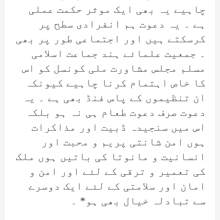
چاہیے یہ بھی ایک موثر حکمت عملی
ہے ۔ یہ دعوت ہم انفرادی سطح پر
کرسکتے ہیں اور اجتماعی طور پر بھی
۔ جمعیت علمائے ہند جماعت اسلامی
مسلم مجلس مشاورت ملی کونسل کو اس
کا خاص اہتمام کرنا چاہیے کیونکہ
ان تنظیموں کے پاس فنڈ بھی ہے ۔ یہ
دعوت صرف دعوت طعام ہی نہ ہو بلکہ
اس میں سنجیدہ ڈبیت اور مذاکرات
ہوں امن شانتی پریم و محبت اور
انسانیت و مانوتا کی باتیں ہوں ملک
کی تعمیر و ترقی کے لئے اور امن و
امان اور سلامتی کے لئے ایک دوسرے
سے تبادلہ خیال بھی ہو* ۔