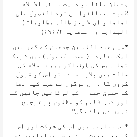
جدعان حلفا لو دعیت بہ فی الاسلام
لاجبت ۔تحالفوا ان ترد الفضول علی
اھلھا و ان لا یعز ظالم مظلوما* (
البدایہ و النھایہ ۲/ ۶۹۶)
*میں عبد اللہ بن جدعان کے گھر میں
ایک معاہدہ ( حلف الفضول ) میں شریک
تھا ۔ جس کی طرف اگر مجھے اسلام کی
حالت میں بلایا جائے تو اس کو قبول
کروں گا ۔ ان لوگوں نے عہد کیا تھا
کہ حقوق حقدار کو لوٹائیں جائیں گے
اور کسی ظالم کو مظلوم پر ترجیح
نہیں دی جائے گی* ۔
*اس معاہدہ میں آپ کی شرکت اور اس
کی بعد نبوت تائید سے مسلمانوں کو