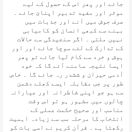
جائے اور پھر اس کے حصول کے لیے
موثر اور مفید تدبیر اپنائ جائے ۔
صرف جوش میں آنے اور جذبات میں
بہنے سے کبھی انسان کو کامیابی
نہیں ملتی ۔ اگر سنجیدگی سے حالات
کے تدارک کے لئے سوچا جائے اور اور
ہوش و خرد سے کام لیا جائے تو پھر
ایسا نتیجہ سامنے آئے گا کہ خود
آدمی حیران و ششدر رہ جائے گا ۔ خاص
طور پر جب مقابلہ ایسے کھلے دشمن
سے ہو جو اپنی شاطرانہ اور عیارانہ
چالوں میں مشہور ہو تو اس وقت
مناسب اور صحیح حکمت عملی کے
انتخاب کا مرحلہ سب سے زیادہ اہمیت
رکھتا ہے ۔ قرآن کریم نے اسی بات کو