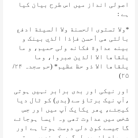
اصولی انداز میں اس طرح بیان کیا
ہے :
*ولا تستوی الحسنة ولا السيئة ادفع
بالتی ھی أحسن فإذا الذي بینک و
بينه عداوة فکانه ولی حمیم، و ما
یلقاھا الا الذین صبروا، وما
یلقاھا الا ذو حظ عظیم* (حم سجدہ ۲۴/
۲۵)
اور نیکی اور بدی برابر نہیں ہوتی
،آپ نیک برتاؤ سے (بدی) کو ٹال دیا
کیجئے، پھر یکایک آپ میں اور جس
شخص میں عداوت تھی وہ ایسا ہوجائے
گا جیسے کوئ دلی دوست ہوتا ہے اور
یہ بات انہیں لوگوں کو نصیب ہوتی