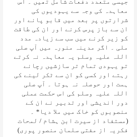
جیسی متعدد دفعات شامل تھیں ۔ اس
معاہدہ کی وجہ سے یہودیوں کی
شرارتوں پر بعد میں قابو پانے اور
ان سے باز پرس کرنے اور ان کی طاقت
کو زیر کرنے میں سب سے زیادہ مدد
ملی ۔ اگر مدینہ منورہ میں آپ صلی
اللہ علیہ وسلم یہ معاہدہ نہ کرتے
تو یہودی تمام تر سازشیں رچانے
رہتے اور کسی کو ان سے ٹکر لینے کی
ہمت اور حوصلہ نہ ہوتا ۔ آپ صلی
اللہ علیہ وسلم کی اس حکمت عملی
دور اندیشی اور تدبیر نے ان کے
منصوبوں کو خاک میں ملا دیا* ۔
(مستفاد از سیرت ابن ہشام / لمحات
فکریہ از مفتی سلمان منصور پوری)