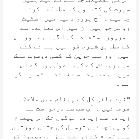
سیرت کی کتابوں کا مطالعہ کرنا
چاہیے ۔ آج پوری دنیا میں اسٹیٹ
رولس جو ہیں ان میں اس معاہدہ سے
بھرپور استفادہ کیا گیا ہے اور اس
کے مطابق شہری قوانین بنائے گئے
ہیں اور مہاجرین کا کسی دوسرے ملک
میں رہائش کے کیا اصول ہوں گے اس
میں اس معاہدہ سے فائدہ اٹھایا گیا
ہے ۔
*نوٹ باقی کل کے پیغام میں ملاحظہ
فرمائیں ۔ آپ سب سے درخواست ہے
زیادہ سے زیادہ لوگوں تک اس پیغام
کو پہنچائیں ترسیل کی جتنی صورتیں
ہیں تمام کے ذریعے نیز اس مضمون کو