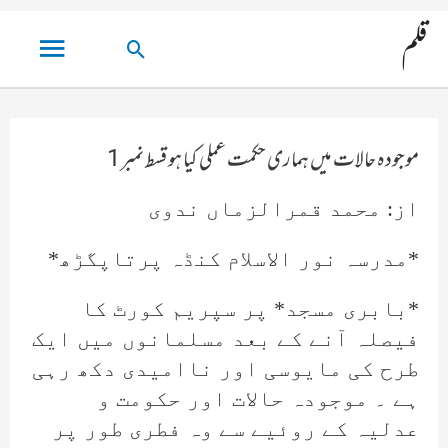
مین
قلم
تلاش
مینو
کریں۔
موجودہ حالات میں ہماری حکمت عملی کیا ہو قسط نمبر 1
از: محمد قمرالزماں ندوی
*مدرسہ نور الاسلام کنڈہ پرتاپگڑھ*
*بابری مسجد* پر سپریم کورٹ کا
فیصلہ آنے کے بعد مسلمانوں میں ایک
طرح کی مایوسی اور ناامیدی دکھ رہی
ہے ۔ موجودہ حالات اور حکومت و
عدلیہ کے روئیے سے وہ فطری طور پر