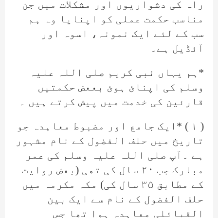
راہ کی دشواریوں اور مشکلات میں جن
مناسب حکمت عملی کو اپنایا وہ ہم
سب کے لئے ایک نمونہ، اسوہ اور
آئڈیل ہے۔
*ہم یہاں نبی کریم صلی اللہ علیہ
وسلم کی اپنائ ہوئ بععض حکمتیں
قارئین کی خدمت میں پیش کرتے ہیں ۔
( ۱ ) *ایک جامع اور مضبوط معاہدہ جو
تاریخ میں حلف الفضول کے نام مشہور
ہے ۔آپ صلی اللہ علیہ وسلم کی عمر
مبارک جب ۲۰ سال کی تھی (بعض روایت
کے مطابق ۳۵ سال کی) مکہ مکرمہ میں
حلف الفضول کے نام سے ایک بین
القبائلی معاہدہ ہوا تھا جس