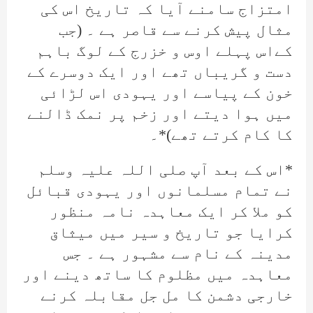
امتزاج سامنے آیا کہ تاریخ اس کی
مثال پیش کرنے سے قاصر ہے ۔ (جب
کےاس پہلے اوس و خزرج کے لوگ باہم
دست و گریباں تھے اور ایک دوسرے کے
خون کے پیاسے اور یہودی اس لڑائی
میں ہوا دیتے اور زخم پر نمک ڈالنے
کا کام کرتے تھے)*۔
*اس کے بعد آپ صلی اللہ علیہ وسلم
نے تمام مسلمانوں اور یہودی قبائل
کو ملا کر ایک معاہدہ نامہ منظور
کرایا جو تاریخ و سیر میں میثاق
مدینہ کے نام سے مشہور ہے ۔ جس
معاہدہ میں مظلوم کا ساتھ دینے اور
خارجی دشمن کا مل جل مقابلہ کرنے