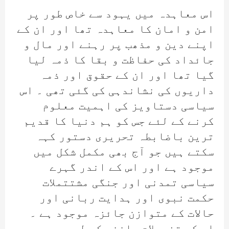
اس معاہدہ میں یہود سے خاص طور پر
امن و امان کا معاہدہ تھا اور ان کے
اپنے دین و مذھب پر رہنے اور مال و
جائداد کی حفاظت و بقا کا ذمہ لیا
گیا تھا اور ان کے حقوق اور ذمہ
داریوں کی نشاندہی کی گئی تھی ۔ اس
سیاسی دستاویز کی اہمیت معلوم
کرنے کے لئے جس کو ہم دنیا کا قدیم
ترین باضابطہ تحریری دستور کہہ
سکتے ہیں جو آج بھی مکمل شکل میں
موجود ہے اور اس کے اندر گہرے
سیاسی تمدنی اور جنگی مشتتملات
حکمت نبوی اور ہدایت ربانی اور
حالات کے متوازن جائزہ موجود ہے ۔
اس کی تفصیلات جاننے کے لیے ہمیں