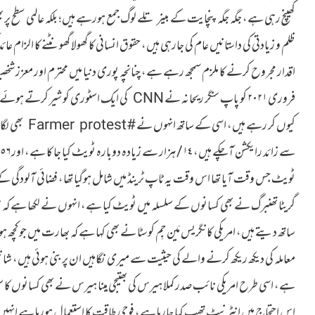
کھینچ رہی ہے، جگہ جگہ پنچایت کے بینر تلے لوگ جمع ہورہے ہیں؛ بلکہ عالمی سطح 
ظلم و زیادتی کی داستانیں عام کی جارہی ہیں، حقوق انسانی کا گھولا گھونٹنے کا الزام ع
فروری ٢٠٢١ کو پاپ سنگر ریحانہ نے CNN کی ایک اسٹوری
ٹویٹ جس وقت آیا تھا اس وقت یہ ٹاپ ٹرینڈ میں شامل ہوگیا تھا، فضائی آلودگی کے
گریٹا تھنبرگ نے بھی کسانوں کے سلسلہ میں ٹویٹ کیا ہے، انہوں نے لکھا ہے کہ
ساتھ دیتے ہیں، امریکی کانگریس مَین جِم کوسٹا نے بھی کہا ہے کہ بھارت میں جو کچھ
معاملہ کی دیکھ ریکھ کرنے والے کی حیثیت سے میری نگاہیں ان پر بنی ہوئی ہیں، شان
ہے، اسی طرح امریکی نائب صدر کملا ہیرس کی بھتیجی مِینا ہیرس نے بھی کسانوں کا
اس احتجاج میں انٹرنیٹ تھپ کیا جارہا ہے، فوجی طاقت کا استعمال ہورہا ہے انہی