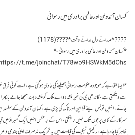
کسان آندولن اور عالمی برادری میں رسوائی
???? *صدائے دل ندائے وقت*????(1178)
*کسان آندولن اور عالمی برادری میں رسوائی -*
https://t.me/joinchat/T78wo9HSWkM5dOhs
*ایسا لگتا ہے کہ موجودہ حکومت رسوائی جھیلنے کی عادی ہوگئی ہے، اسے کوئی فرق نہ
سے دیکھتی ہے، گاندھی جی کی غیر متشدد والے ملک کو متشدد پسند سمجھا جائے یا پھر 
جائے، انہیں تو بَس اپنے قوانین اور ناک کی پڑی ہے، کسان آندولن کے سلسلہ میں
سرکار کے کان پر جوں تک نہیں رینگتی، اس کے برعکس انہیں ایک گھیراؤ میں قید ک
ظاہر کیا جارہا ہے، راکیش ٹیکیت کی قیادت میں یہ تحریک نہ صرف اپنی بلندی و عرو