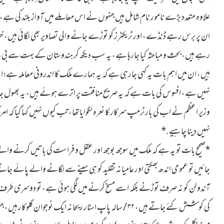
علاوہ متعدد بڑے نامور نام شامل ہیں جنہوں نے اس معاملے میں آواز بلند کی ہے، ا
ان پر برس رہے ڈنڈے، اور ٹریکٹرز کو توڑے جانے والی تصاویر بھی لگائی ہیں، خ
رہے ہیں، بحث و مباحثہ کیا جارہا ہے، یہ سب دیکھ کر ہندوستان کے بہت سے بی 
ہیں، ان میں اہم بات یہ کہی جارہی ہے کہ یہ ہمارے ملک کا اندرونی معاملہ ہے؛ ای
نہیں ہے، افسوس کی بات ہے کہ یہ صریح منافقت پر اترے ہوئے ہیں، یہ بھول جاتے
وزیر اعظم نے اب کی بار ٹرمپ سرکار کا نعرہ لگوایا تھا، تب کیوں نہیں کہا گیا کہ ا
نہیں دینا چاہیے.*
*صحیح بات تو یہ ہے کہ ملک میں سوجھ بوجھ اور عقل و فراست کی باتیں کرنے والے بچ
جائیں تو عمومی اندھ بھکتی اور عامیانہ تقلید کو ہی سینے سے لگانے والے پائے 
آندولن کو نہ صرف توڑنے بلکہ اسے مسخ کرنے میں لگی ہوئی ہے، تو دوسری طرف یہ
کی کوشش کئے جاتے ہیں، ٣٢/ سالہ پاپ اسٹار ریحانہ ایک نوجوان گ