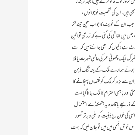
انہیں ٹویٹر پر دس کروڑ لوگ فالو کرتے ہیں؛ جبکہ نریندر
 بھی ہیں، ان کی شخصیت نوجوانوں،
جئے کہ جب ان کے ٹویٹ کا جواب سچن تیندلکر
 جس میں لفاظی کی گئی ہے کہ زرعی قوانین
ھوٹ ہے؛ کیوں کہ ابھی جانتے ہیں کہ اسے
نبرگ ایک چھوٹی عمر کی عالمی شہرت یافتہ
کرتے ہوئے ہمارے ملک کے چند تنگ ذہن
ان سے بڑھ کر ملک کو نقصان پہنچانے کا
 اور باہمی احترام کا ملک جانا گیا اسے
 کے ذریعے باقاعدہ یہ ہتھکنڈے استعمال
ی خون ریز ذہنیت کو اعلی و برتر تصور
 اس خوش فہمی میں ہیں تو جان لیں کہ بہت