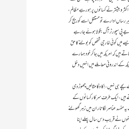
کثر و بیشتر نے کسانوں پر ہورہے مظالم،
بر رساں ادارے تو مستقل اسے کوریج کر
جے پی سپورٹر آگ بگولا ہوئے جارہے
سے میں کوئی خارجی شخص کو بولنے کا حق
 ہیں کہ امریکہ میں جاکر خود ہمارے
مریکہ کے اندرونی معاملے میں انہیں دخل
ے ہی نہیں، اِکا دکّا مثالیں چھوڑ دی
جاتے ہیں، ایک طرف سرکار کسانوں کے
 مفسد عناصر لگاتار ان میں زہر گھولنے
لوکار ہیں، جنہوں نے قریب دس سال پہلے اپنا