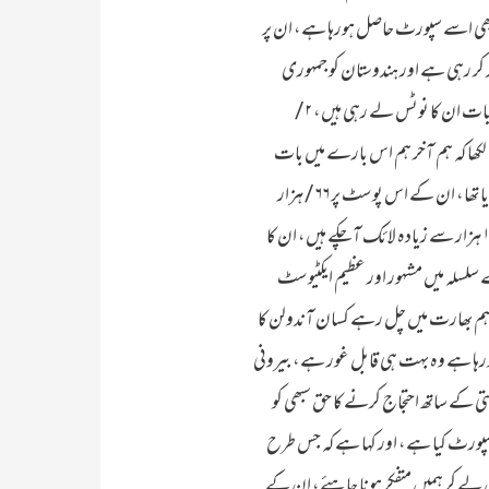
پر بھی اسے سپورٹ حاصل ہورہا ہے، ان پر
ائد کر رہی ہے اور ہندوستان کو جمہوری
اقدار مجروح کرنے کا ملزم سمجھ رہے ہے، چنانچہ پوری دنیا میں محترم اور معزز شخصیات ان کا نوٹس لے رہی ہیں، ٢/
 کو شیر کرتے ہوئے لکھا کہ ہم آخر ہم اس بارے میں بات
کیوں کر رہے ہیں، اسی کے ساتھ انہوں نے #Farmer protest بھی لگایا تھا، ان کے اس پوسٹ پر ٦٦/ ہزار
سے زائد رایکشن آچکے ہیں، ١٤/ ہزار سے زیادہ دوبارہ ٹویٹ کیا جا کا ہے، اور ١٥٦ ہزار سے زیادہ لائک آچکے ہیں، ان کا
 سلسلہ میں مشہور اور عظیم ایکٹیوسٹ
 ہم بھارت میں چل رہے کسان آندولن کا
 ہورہا ہے وہ بہت ہی قابل غور ہے، بیرونی
تی کے ساتھ احتجاج کرنے کا حق سبھی کو
 سپورٹ کیا ہے، اور کہا ہے کہ جس طرح
ں لے کر ہمیں متفکر ہونا چاہئے، ان کے