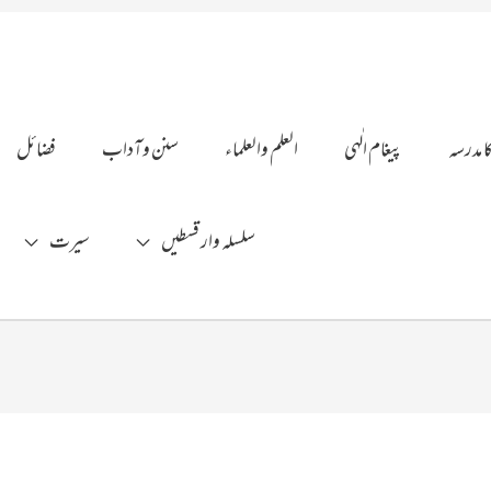
ا مدرسہ
پیغام الٰہی
العلم والعلماء
سنن وآداب
فضائل
سلسلہ وار قسطیں
سیرت