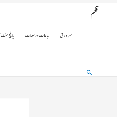
قلم
سر ورق
بدعات ورسومات
پانچ منٹ ک
تلاش
کریں۔