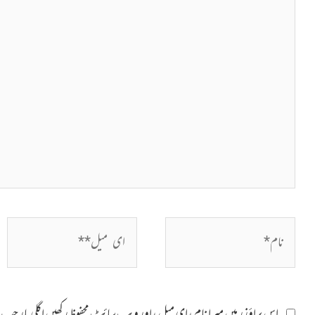
کریں۔۔
نام*
ای
میل**
اس براؤزر میں میرا نام، ای میل، اور ویب سائٹ محفوظ رکھیں اگلی بار 