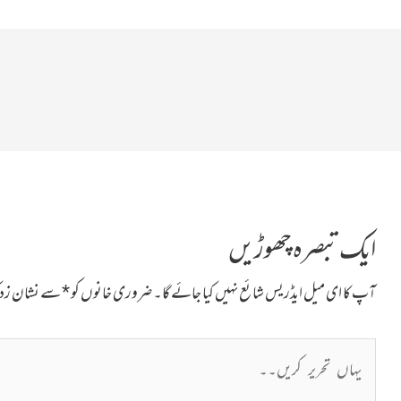
ایک تبصرہ چھوڑیں
آپ کا ای میل ایڈریس شائع نہیں کیا جائے گا۔
ضروری خانوں کو
*
سے نشان زد ک
یہاں
تحریر