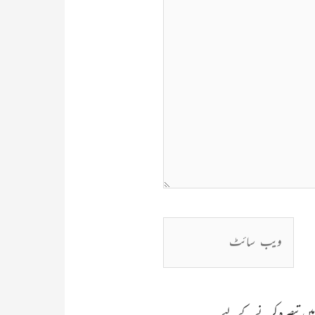
ویب
سائٹ
جب میں تبصرہ کرنے کےلیے۔