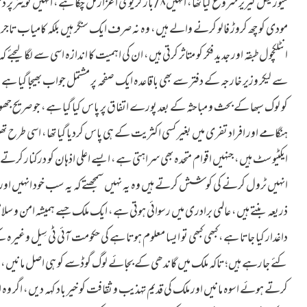
میوزیکل کیریر شروع کیا تھا، انہیں ٨/ بار گریوی اعزاز مل چکا ہے، 
مودی کو چھ کروڑ فالو کرنے والے ہیں، وہ نہ صرف ایک سنگر ہیں بلکہ کامیاب تاجر
انٹلکچول طبقہ اور جدید فکر کو متاثر کرتی ہیں، ان کی اہمیت کا اندازہ اسی سے لگا لی
سے لیکر وزیر خارجہ کے دفتر سے بھی باقاعدہ ایک صفحہ پر مشتمل جواب بھیجا گیا ہے،
کو لوک سبھا کے بحث و مباحثہ کے بعد پورے اتفاق پر پاس کیا گیا ہے، جو صریح ج
ہنگامے اور افراد تفری میں بغیر کسی اکثریت کے ہی پاس کردیا گیا تھا، اسی طرح تھ
ایکٹیوسٹ ہیں، جنہیں اقوام متحدہ بھی سراہتی ہے، ایسے اعلی اذہان کو درکنار 
انہیں ٹرول کرنے کی کوشش کرتے ہیں وہ یہ نہیں سمجھتے کہ یہ سب خود انہیں اور 
ذریعہ بنتے ہیں، عالمی برادری میں رسوائی ہوتی ہے، ایک ملک جسے ہمیشہ امن و سلامتی
داغدار کیا جاتا ہے، کبھی کبھی تو ایسا معلوم ہوتا ہے کی حکومت آئی ٹی سِیل وغیرہ
کئے جارہے ہیں؛ تاکہ ملک میں گاندھی کے بجائے لوگ گوڈسے کو ہی اصل مانیں، اسی ک
کرتے ہوئے اسوہ مانیں اور ملک کی قدیم تہذیب و ثقافت کو خیر باد کہہ دیں، اگر وہ