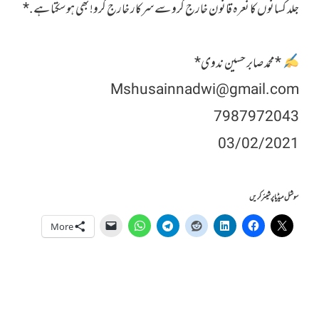
جلد کسانوں کا نعرہ قانون خارج کرو سے سرکار خارج کرو! بھی ہوسکتا ہے.*
*محمد صابر حسین ندوی*
Mshusainnadwi@gmail.com
7987972043
03/02/2021
سوشل میڈیا پر شیئر کریں
More