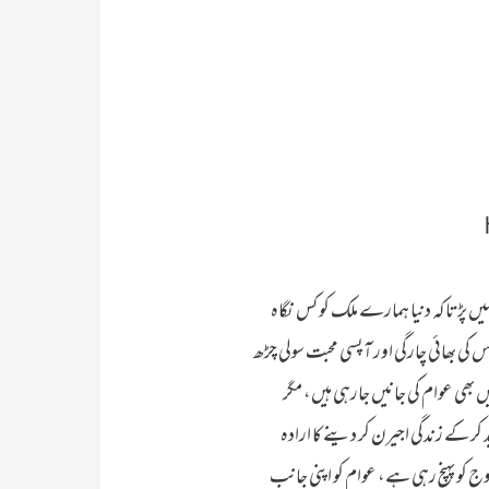
یں پڑتا کہ دنیا ہمارے ملک کو کس نگاہ
اس کی بھائی چارگی اور آپسی محبت سولی چڑھ
 بھی عوام کی جانیں جارہی ہیں، مگر
ر کے زندگی اجیرن کر دینے کا ارادہ
ج کو پہنچ رہی ہے، عوام کو اپنی جانب