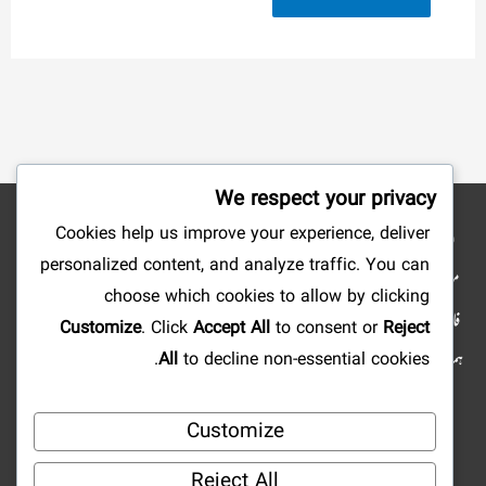
We respect your privacy
Cookies help us improve your experience, deliver
نوٹ: شائع کردہ مضامین وکتب کے جملہ حقوق بحق ناشرین ومصنفین محفوظ ہیں۔ ہمارا
personalized content, and analyze traffic. You can
مقصد صرف علم وتحقیق وتلاش وجستجو میں سہولت پیدا کرنا ہے، لہذا: ویب سائٹ کا مالی
choose which cookies to allow by clicking
فائدہ کے لئے استعمال کرنا منوع ہے، آپ علمی مضامین ومستند دینی کتابیں ارسال فرما کر
Customize
. Click
Accept All
to consent or
Reject
ہمارا تعاون کرسکتے ہیں اور رب کریم کے یہاں اجر عظیم پا سکتے ہیں۔ اور اگر آپ کو کہیں بھی
All
to decline non-essential cookies.
کسی قسم کی کوئی خامی یاغلطی نظر آئے تو ہمیں ضرور اطلاع فرمائیں۔ ہمارا ایمیل
Customize
ایڈریس: Qalam@eSabaq.com |
Mislami.com@gmail.com
Reject All