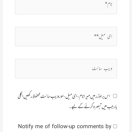
ای
میل**
ویب
سائٹ
اس براؤزر میں میرا نام، ای میل، اور ویب سائٹ محفوظ رکھیں اگلی
بار جب میں تبصرہ کرنے کےلیے۔
Notify me of follow-up comments by