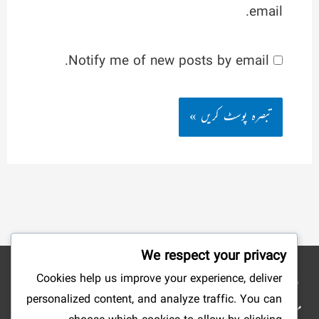
email.
Notify me of new posts by email.
We respect your privacy
Cookies help us improve your experience, deliver
نوٹ: شائع کردہ مضامین وکتب کے جملہ حقوق بحق ناشرین ومصنفین محفوظ ہیں۔ ہمارا
personalized content, and analyze traffic. You can
مقصد صرف علم وتحقیق وتلاش وجستجو میں سہولت پیدا کرنا ہے، لہذا: ویب سائٹ کا مالی