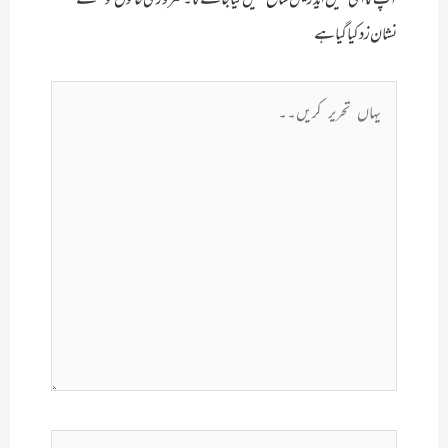
نشان زد کیا گیا ہے
یہاں
تحریر
کریں۔۔
نام*