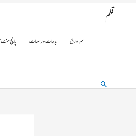
قلم
سر ورق
بدعات ورسومات
پانچ منٹ ک
تلاش
کریں۔