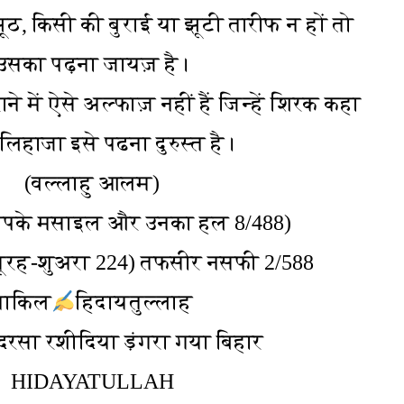
 झूठ, किसी की बुराई या झूटी तारीफ न हों तो
उसका पढ़ना जायज़ है।
में ऐसे अल्फाज़ नहीं हैं जिन्हें शिरक कहा
लिहाजा इसे पढना दुरुस्त है।
(वल्लाहु आलम)
(मुस्तफाद:आपके मसाइल और उनका हल 8/488)
सूरह-शुअरा 224) तफसीर नसफी 2/588)
नाकिल
हिदायतुल्लाह
रसा रशीदिया ड़ंगरा गया बिहार
HIDAYATULLAH