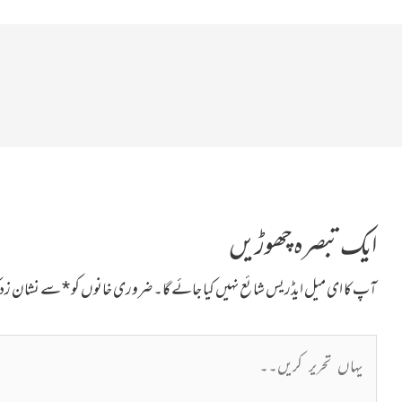
ایک تبصرہ چھوڑیں
آپ کا ای میل ایڈریس شائع نہیں کیا جائے گا۔
ضروری خانوں کو
*
سے نشان زد ک
یہاں
تحریر