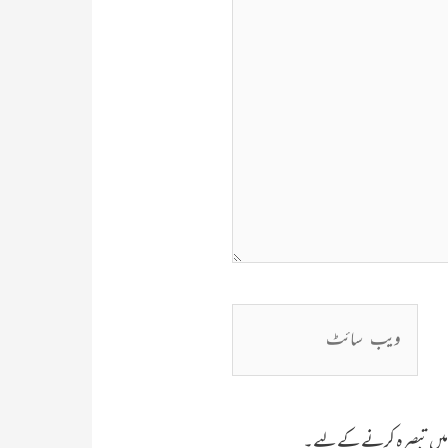
ویب
سائٹ
جب میں تبصرہ کرنے کےلیے۔