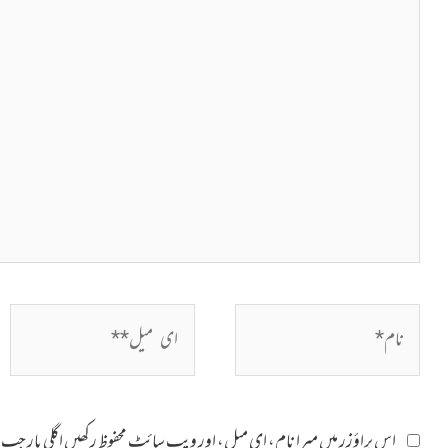
کریں۔۔
نام*
ای
میل**
اس براؤزر میں میرا نام، ای میل، اور ویب سائٹ محفوظ رکھیں اگلی بار 