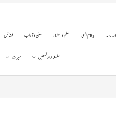
ا مدرسہ
پیغام الٰہی
العلم والعلماء
سنن وآداب
فضائل
سلسلہ وار قسطیں
سیرت