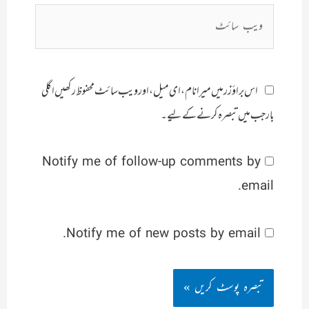
ویب
سائٹ
اس براؤزر میں میرا نام، ای میل، اور ویب سائٹ محفوظ رکھیں اگلی
بار جب میں تبصرہ کرنے کےلیے۔
Notify me of follow-up comments by
email.
Notify me of new posts by email.