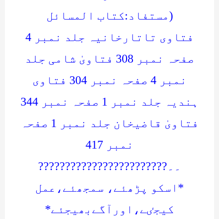
(مستفاد:کتاب المسائل
فتاوی تاتارخانیہ جلد نمبر 4
صفحہ نمبر 308 فتاویٰ شامی جلد
نمبر 4 صفحہ نمبر 304 فتاوی
ہندیہ جلد نمبر 1 صفحہ نمبر 344
فتاویٰ قاضیخان جلد نمبر 1 صفحہ
نمبر 417
۔۔????????????????????????
*اسکو پڑھئے، سمجھئے،عمل
کیجٸے،اورآگےبھیجئے*