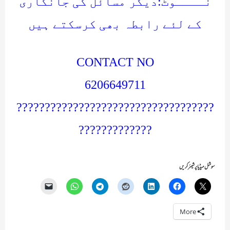
نــــوٹ:دیگر مسائل کی جانکاری
کے لئے رابطہ بھی کرسکتے ہیں
CONTACT NO
6206649711
???????????????????????????????????
?????????????
سوشل میڈیا پر شیئر کریں
More