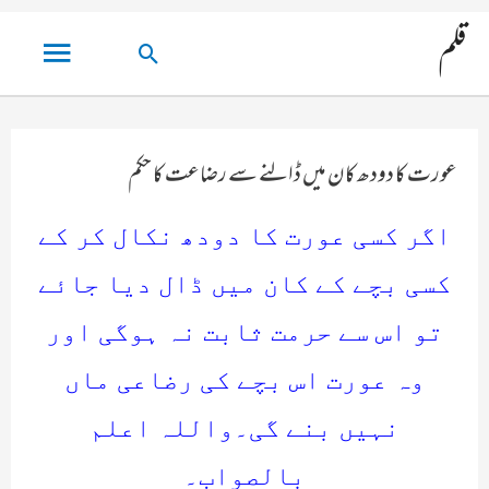
مین
قلم
تلاش
مینو
کریں۔
عورت کا دودھ کان میں ڈالنے سے رضاعت کا حکم
اگر کسی عورت کا دودھ نکال کر کے
کسی بچے کے کان میں ڈال دیا جائے
تو اس سے حرمت ثابت نہ ہوگی اور
وہ عورت اس بچے کی رضاعی ماں
نہیں بنے گی۔واللہ اعلم
بالصواب۔