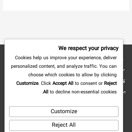
We respect your privacy
Cookies help us improve your experience, deliver
نوٹ: شائع کردہ مضامین وکتب کے جملہ حقوق بحق ناشرین ومصنفین محفوظ ہیں۔ ہمارا
personalized content, and analyze traffic. You can
مقصد صرف علم وتحقیق وتلاش وجستجو میں سہولت پیدا کرنا ہے، لہذا: ویب سائٹ کا مالی
choose which cookies to allow by clicking
فائدہ کے لئے استعمال کرنا منوع ہے، آپ علمی مضامین ومستند دینی کتابیں ارسال فرما کر
Customize
. Click
Accept All
to consent or
Reject
ہمارا تعاون کرسکتے ہیں اور رب کریم کے یہاں اجر عظیم پا سکتے ہیں۔ اور اگر آپ کو کہیں بھی
All
to decline non-essential cookies.
کسی قسم کی کوئی خامی یاغلطی نظر آئے تو ہمیں ضرور اطلاع فرمائیں۔ ہمارا ایمیل
Customize
ایڈریس: Qalam@eSabaq.com |
Mislami.com@gmail.com
Reject All