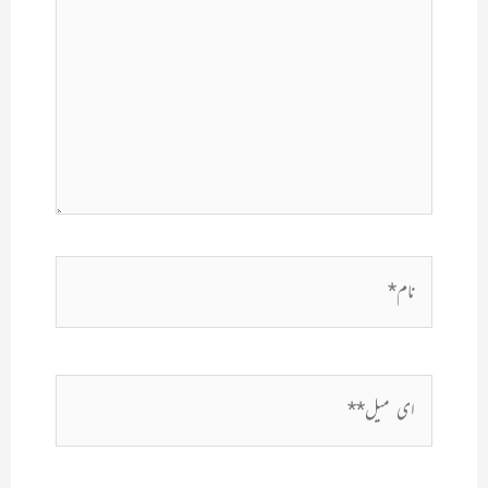
نام*
ای
میل**