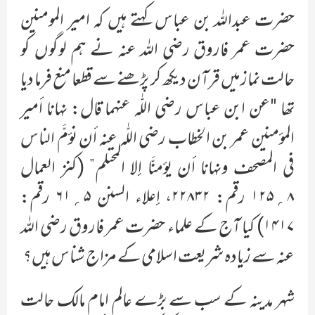
حضرت عبداللہ بن عباس کہتے ہیں کہ امیر المومنین
حضرت عمر فاروق رضی اللہ عنہ نے ہم لوگوں کو
حالت نماز میں قرآن دیکھ کر پڑھنے سے قطعا منع فرما دیا
تھا "عن ابن عباس رضي اللّٰہ عنہما قال: نہانا أمیر
المؤمنین عمر بن الخطاب رضي اللّٰہ عنہ أن نؤمَّ الناس
في المصحف ونہانا أن یؤمنَّا إلا المحتلم” (کنز العمال
۸؍۱۲۵ رقم: ۲۲۸۳۲، إعلاء السنن ۵؍۶۱ رقم:
۱۴۱۷) کیا آج کے علماء حضرت عمر فاروق رضی اللہ
عنہ سے زیادہ شریعت اسلامی کے مزاج شناس ہیں؟
شہر مدینہ کے سب سے بڑے عالم امام مالک حالت