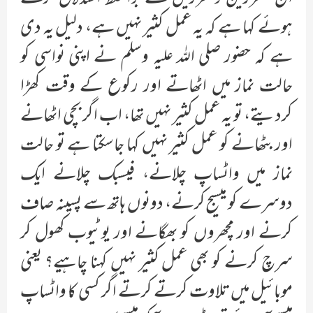
ہوئے کہا ہے کہ یہ عمل کثیر نہیں ہے، دلیل یہ دی
ہے کہ حضور صلی اللہ علیہ وسلم نے اپنی نواسی کو
حالت نماز میں اٹھاتے اور رکوع کے وقت کھڑا
کردیتے، تو یہ عمل کثیر نہیں تھا، اب اگر بچی اٹھانے
اور بٹھانے کو عمل کثیر نہیں کہا جاسکتا ہے تو حالت
نماز میں واٹساپ چلانے، فیسبک چلانے ایک
دوسرے کو میسیج کرنے، دونوں ہاتھ سے پسینہ صاف
کرنے اور مچھروں کو بھگانے اور یوٹیوب کھول کر
سرچ کرنے کو بھی عمل کثیر نہیں کہنا چاہیے؟ یعنی
موبائیل میں تلاوت کرتے کرتے اگر کسی کا واٹساپ