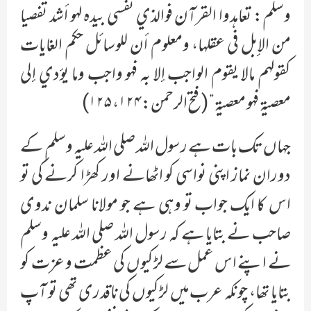
وسلم: تعاہدوا القرآن فوالذي نفسي بیدہ لہو أشد تفصیا
من الإبل في عقلہا، ومعلوم أن للوسائل حکم الغایات
کقولہم مالا یقوم الواجب إلا بہ فہو واجب وما یوٴدي إلی
معصیة فہو معصیة” (فتح الرحمن:۱۲۴، ۱۲۵)
جہاں تک بات ہے رسول اللہ صلی اللہ علیہ وسلم کے
دوران نماز اپنی نواسی کو اٹھانے اور کھڑا کرنے کی تو
اس کا ایک جواب تو وہی ہے جو مولانا سلمان ندوی
صاحب نے بتایا ہے کہ رسول اللہ صلی اللہ علیہ وسلم
نے اپنے اس عمل سے لڑکیوں کی عظمت و عزت کو
بتایا تھا، چونکہ عرب میں لڑکیوں کی ناقدری تھی تو آپ