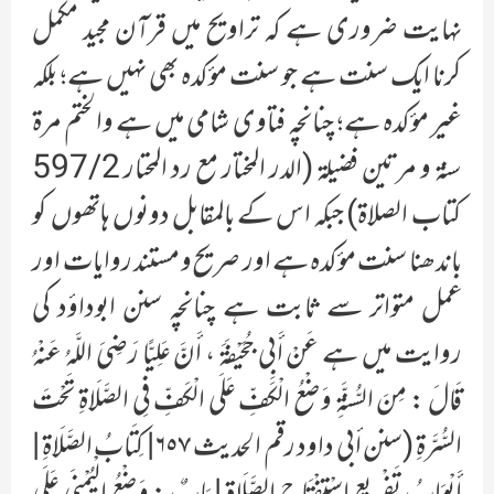
نہایت ضروری ہے کہ تراویح میں قرآن مجید مکمل
کرنا ایک سنت ہے جو سنت مؤکدہ بھی نہیں ہے؛ بلکہ
غیر مؤکدہ ہے؛ چنانچہ فتاوی شامی میں ہے والختم مرة
سنة و مرتين فضيلة (الدر المختار مع رد المحتار 597/2
كتاب الصلاة) جبکہ اس کے بالمقابل دونوں ہاتھوں کو
باندھنا سنت مؤکدہ ہے اور صریح و مستند روایات اور
عمل متواتر سے ثابت ہے چنانچہ سنن ابوداؤد کی
روایت میں ہے عَنْ أَبِي جُحَيْفَةَ ، أَنَّ عَلِيًّا رَضِيَ اللَّهُ عَنْهُ
قَالَ : مِنَ السُّنَّةِ وَضْعُ الْكَفِّ عَلَى الْكَفِّ فِي الصَّلَاةِ تَحْتَ
السُّرَّةِ (سنن أبي داود رقم الحديث ٦٥٧| كِتَابُ الصَّلَاةِ |