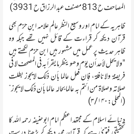
المصاحف ح 813 مصنف عبد الرزاق ح 3931 )
ظاہریہ کے امام اور وسیع النظر عالم علامہ ابنِ حزم بھی
قرآن دیکھ کر قراءت کے قائل نہیں تھے جبکہ وہ
ظاہر حدیث پر عمل میں مشہور ہیں ابن حزم لکھتے ہیں
"ولا یحل لأحد أن یوٴم وھو ینظر ما یقرأ بہ في المصحف لا في
فریضة ولا نافلة، فإن فعل عالما بأن ذلک لایجوز بطلت
صلاتہ وصلاة من ائتم بہ عالما بحالہ عالما بأن ذلک لا یجوز”
(المحلی:۳/۱۴۰)
دنیائے اسلام کے مجتھد اعظم امام ابو حنیفہ رحمہ اللہ کا
تحقیقی فتویٰ ہے کہ قرآن مجید دیکھ کر پڑھنا درست