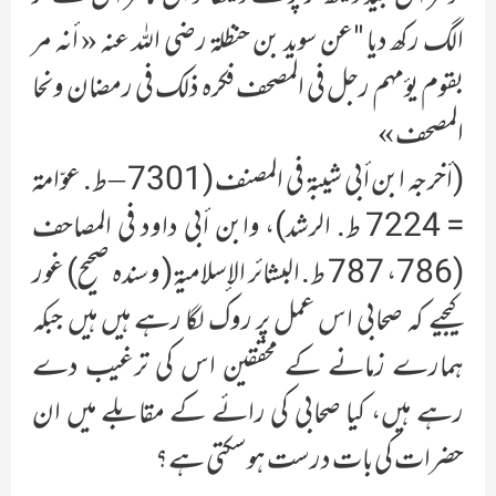
الگ رکھ دیا "عن سويد بن حنظلة رضي الله عنه « أنه مر
بقوم يؤمهم رجل في المصحف فكره ذلك في رمضان ونحا
المصحف »
(أخرجه ابن أبي شيبة في المصنف (7301 – ط. عوّامة
= 7224 ط. الرشد)، وابن أبي داود في المصاحف
(786، 787 ط. البشائر الإسلامية( وسنده صحيح) غور
کیجیے کہ صحابی اس عمل پر روک لگا رہے ہیں ہیں جبکہ
ہمارے زمانے کے محققین اس کی ترغیب دے
رہے ہیں، کیا صحابی کی رائے کے مقابلے میں ان
حضرات کی بات درست ہوسکتی ہے؟