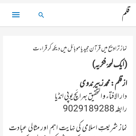
مین
قلم
تلاش
مینو
کریں۔
نماز تراویح میں قرآن مجید یا موبائل میں دیکھ کر قراءت
(ایک لمحۂ فکریہ)
از قلم: محمد زبیر ندوی
دار الافتاء و التحقیق بہرائچ یوپی انڈیا
رابطہ 9029189288
نماز شریعتِ اسلامی کی نہایت اہم اور مثالی عبادت