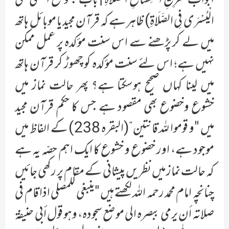
أَبْوَابُ تَفْرِيعِ اسْتِفْتَاحِ الصَّلَاةِ | بَابٌ : وَضْعُ الْيُمْنَى عَلَى
الْيُسْرَى فِي الصَّلَاةِ) ظاہر ہے کہ قرآن مجید یا موبائل ہاتھ
میں لے کر پڑھنے سے اس سنت مؤکدہ پر عمل ممکن
نہیں ہے؛ اس لئے سنت مؤکدہ کو چھوڑ کر قرآن ہاتھ
میں لینا کہاں صحیح ہوسکتا ہے؟ پھر حالت نماز میں
خشوع وخضوع بھی مقصود ہے جس کا حکم قرآن مجید
میں "و قوموا لله قانتین”(البقرہ 238) کے الفاظ میں
موجود ہے، اور خضوع و خشوع کا ایک اہم حصّہ یہ ہے
کہ حالت نماز میں نظریں پیشانی کے مقام پر رکھی جائیں
چنانچہ امام محمد رحمہ اللہ لکھتے ہیں "ینبغی للمصلي اذا قام في
صلاتہ أن یرمي ببصرہ الی موضع سجودہ، وہو قول أبی حنیفة