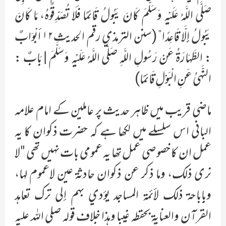
صَلَّى اللَّهُ عَلَيْهِ وَسَلَّمَ كَانَ يَبُولُ قَائِمًا فَلَا تُصَدِّقُوهُ، مَا كَانَ
يَبُولُ إِلَّا قَاعِدًا” (سنن الترمذي رقم الحديث١٢ أبْوَابٌ
: الطَّهَارَةُ عَنْ رَسُولِ اللَّهِ صَلَّى اللَّهُ عَلَيْهِ وَسَلَّمَ | بَابٌ :
النَّهْيُ عَنِ الْبَوْلِ قَائِمًا)
ماضی قریب میں ظاہر حدیث پر عاملین کے امام علامہ
البانی اس سلسلے میں لکھا ہے کہ حضرت ذکوان کا یہ
عمل ان کا خصوصی عمل تھا یہ عمومی بات نہیں تھی "لا
نری ذلک، وما ذکر عن ذکوان حادثة عین لاعموم لہا،
وبإباحة ذلک لأئمة المساجد یوٴدي بہم إلی ترک تعاہد
القرآن والعنایة بحفظہ غیبا وہذا خلاف قولہ صلی اللہ علیہ