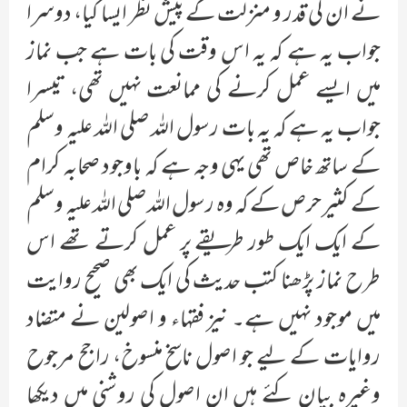
نے ان کی قدر و منزلت کے پیش نظر ایسا کیا، دوسرا
جواب یہ ہے کہ یہ اس وقت کی بات ہے جب نماز
میں ایسے عمل کرنے کی ممانعت نہیں تھی، تیسرا
جواب یہ ہے کہ یہ بات رسول اللہ صلی اللہ علیہ وسلم
کے ساتھ خاص تھی یہی وجہ ہے کہ باوجود صحابہ کرام
کے کثیر حرص کے کہ وہ رسول اللہ صلی اللہ علیہ وسلم
کے ایک ایک طور طریقے پر عمل کرتے تھے اس
طرح نماز پڑھنا کتب حدیث کی ایک بھی صحیح روایت
میں موجود نہیں ہے۔ نیز فقہاء و اصولین نے متضاد
روایات کے لیے جو اصول ناسخ منسوخ، راجح مرجوح
وغیرہ بیان کئے ہیں ان اصول کی روشنی میں دیکھا