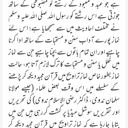
ہے جو عبد و معبود کے رشتے کو مضبوطی کے ساتھ
جوڑتی ہے اس رشتے کو رسول اللہ صلی اللہ علیہ وسلم
نے مختلف احادیث میں سے سمجھایا ہے؛ اس لئے
نماز پورے آداب سنن و مستحبات کے ساتھ ادا کرنا
چاہیے اور ان تمام باتوں سے بچنا چاہیے جن سے نماز
میں خلل یا سنن و مستحبات کا ترک لازم آتا ہو، حالت
نماز بطور خاص نمازِ تراویح میں قرآن مجید دیکھ کر پڑھنے
کے سلسلے میں اس وقت بعض علماء (جیسے مولانا
سلمان ندوی، ڈاکٹر رضی الاسلام ندوی) کی تحریریں
اور تقریریں سوشل میڈیا پر گشت کررہی ہیں جن میں
بتایا جارہا ہے کہ نماز تراویح میں قرآن مجید دیکھ کر