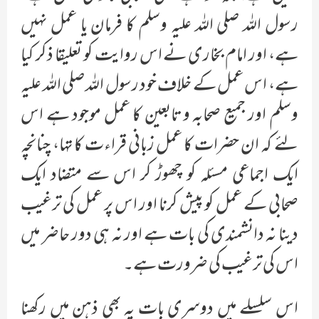
رسول اللہ صلی اللہ علیہ وسلم کا فرمان یا عمل نہیں
ہے، اور امام بخاری نے اس روایت کو تعلیقا ذکر کیا
ہے، اس عمل کے خلاف خود رسول اللہ صلی اللہ علیہ
وسلم اور جمیع صحابہ و تابعین کا عمل موجود ہے اس
لئے کہ ان حضرات کا عمل زبانی قراءت کا تہا، چنانچہ
ایک اجماعی مسئلہ کو چھوڑ کر اس سے متضاد ایک
صحابی کے عمل کو پیش کرنا اور اس پر عمل کی ترغیب
دینا نہ دانشمندی کی بات ہے اور نہ ہی دور حاضر میں
اس کی ترغیب کی ضرورت ہے۔
اس سلسلے میں دوسری بات یہ بھی ذہن میں رکھنا