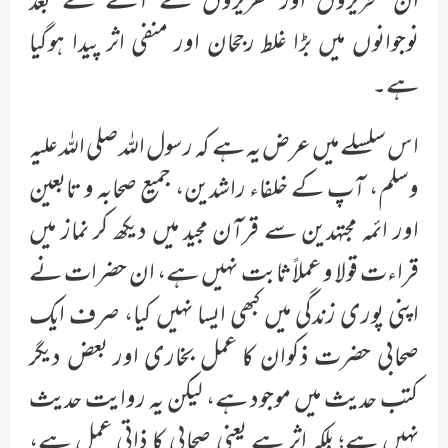
ان تحریروں اور تقریروں کے آنے کے بعد
نوجوانوں میں بڑا غلط رجحان اور منفی اثر پیدا ہوگیا
ہے۔
اس سلسلے میں عرض یہ ہے کہ رسول اللہ صلی اللہ علیہ
وسلم، آپ کے خلفاء راشدین، جمیع صحابہ و تابعین
اور ائمہ مجتہدین سے قرآن مجید میں دیکھ کر نماز میں
قراءت قولا و عملاً ثابت نہیں ہے، ان حضرات نے
اپنی پوری زندگی میں کبھی ایسا نہیں کیا، صرف ایک
صحابی حضرت ذکوان کا عمل بخاری اور بعض دیگر
کتب حدیث میں موجود ہے، لیکن یہ روایت حدیث
نہیں ہے؛ بلکہ اثر ہے یعنی صحابی کا ذاتی عمل ہے،