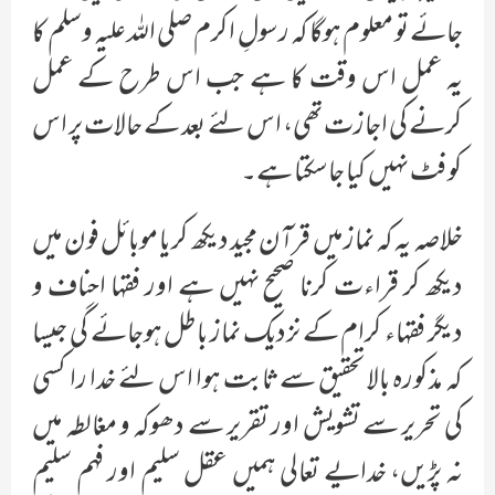
جائے تو معلوم ہوگا کہ رسولِ اکرم صلی اللہ علیہ وسلم کا
یہ عمل اس وقت کا ہے جب اس طرح کے عمل
کرنے کی اجازت تھی، اس لئے بعد کے حالات پر اس
کو فٹ نہیں کیا جاسکتا ہے۔
خلاصہ یہ کہ نماز میں قرآن مجید دیکھ کر یا موبائل فون میں
دیکھ کر قراءت کرنا صحیح نہیں ہے اور فقہا احناف و
دیگر فقہاء کرام کے نزدیک نماز باطل ہوجائے گی جیسا
کہ مذکورہ بالا تحقیق سے ثابت ہوا اس لئے خدا را کسی
کی تحریر سے تشویش اور تقریر سے دھوکہ و مغالطہ میں
نہ پڑیں، خدایے تعالی ہمیں عقل سلیم اور فہم سلیم