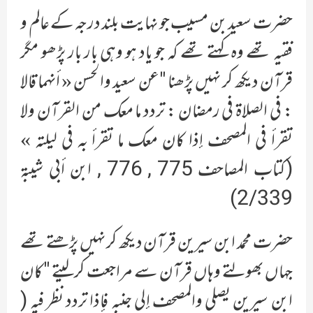
حضرت سعید بن مسیب جو نہایت بلند درجہ کے عالم و
فقیہ تھے وہ کہتے تھے کہ جو یاد ہو وہی بار بار پڑھو مگر
قرآن دیکھ کر نہیں پڑھنا "عن سعيد والحسن « أنهما قالا
: في الصلاة في رمضان : تردد ما معك من القرآن ولا
تقرأ في المصحف إذا كان معك ما تقرأ به في ليلته »
(كتاب المصاحف 775 , 776 , ابن أبي شيبة
2/339)
حضرت محمد ابن سیرین قرآن دیکھ کر نہیں پڑھتے تھے
جہاں بھولتے وہاں قرآن سے مراجعت کرلیتے "کان
ابن سیرین یصلی والمصحف إلى جنبہ فإذا تردد نظر فیہ (