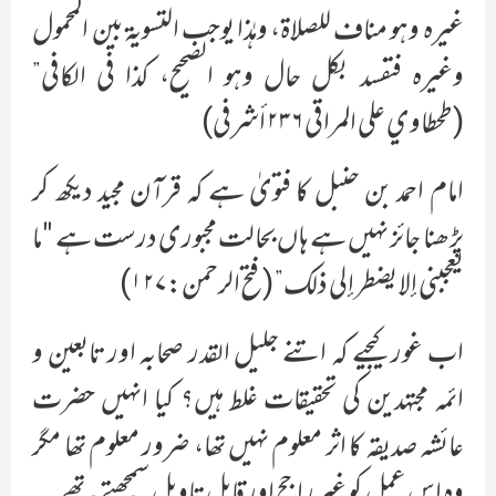
غیرہ وہو مناف للصلاۃ، وہٰذا یوجب التسویۃ بین المحمول
وغیرہ فتفسد بکل حال وہو الصحیح، کذا في الکافي”
(طحطاوي علی المراقي ۲۳۶ أشرفي)
امام احمد بن حنبل کا فتویٰ ہے کہ قرآن مجید دیکھ کر
پڑھنا جائز نہیں ہے ہاں بحالت مجبوری درست ہے "ما
یعجبني إلا یضطر إلی ذلک” (فتح الرحمن:۱۲۷)
اب غور کیجیے کہ اتنے جلیل القدر صحابہ اور تابعین و
ائمہ مجتہدین کی تحقیقات غلط ہیں؟ کیا انہیں حضرت
عائشہ صدیقہ کا اثر معلوم نہیں تھا، ضرور معلوم تھا مگر
وہ اس عمل کو غیر راجح اور قابل تاویل سمجھتے تھے۔