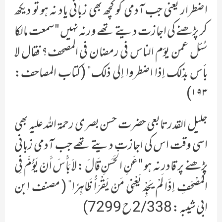
اضطرار یعنی جب آدمی کو کچھ بھی زبانی یاد نہ ہو تو دیکھ
کر پڑھنے کی اجازت دیتے تھے ورنہ نہیں "سمعت مالکا
سُئل عمن یوٴم الناس في رمضان في المصحف؟ فقال لا
بأس بذلک إذا اضطروا إلی ذلک” (کتاب المصاحف:
۱۹۳)
جلیل القدر تابعی حضرت حسن بصری رحمۃ اللہ علیہ بھی
اسی وقت اس کی اجازت دیتے تھے جب آدمی زبانی
پڑھنے پر قادر نہ ہو "عَنِ الْحَسَنِ قَالَ : لاَ بَأْسَ أَنْ يَؤُمَّ فِي
الْمُصْحَفِ إذَا لَمْ يَجِدْ يَعْنِي مَنْ يَقْرَأُ ظَاهِرًا” ( مصنف ابن
ابی شیبہ : 2/338 ح 7299)