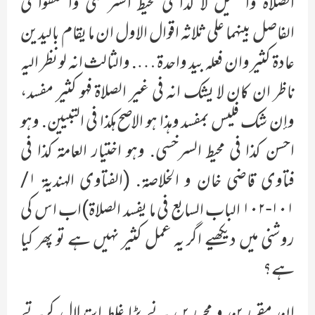
الصلاه والقليل لا كذا في محيط السرخسى واختلفوا في
الفاصل بينهما على ثلاثه اقوال الاول ان ما يقام باليدين
عادة كثير وان فعله بيد واحدة …. والثالث انه لو نظر اليه
ناظر ان كان لا يشك انه في غير الصلاة فهو كثير مفسد،
وإن شك فليس بمفسد وهذا هو الاصح هكذا في التبيين. وهو
احسن كذا في محيط السرخسى. وهو اختيار العامة كذا في
فتاوى قاضي خان و الخلاصة. (الفتاوى الهندية ١/
١٠١-١٠٢ الباب السابع في ما يفسد الصلاة)اب اس کی
روشنی میں دیکھیے اگر یہ عمل کثیر نہیں ہے تو پھر کیا
ہے؟
ان مقررین و محرریں نے بڑا غلط استدلال کرتے