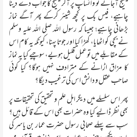
میسیج آجائے تو واٹساپ پر آکر میسیج کا جواب دے دینا
چاہیے، فیس بک پر کچھ شیئر کرکے پھر آگے نماز
بڑھانی چاہیے؛ جیسا کہ رسول اللہ صلی اللہ علیہ وسلم
نے بچی کو اٹھایا، کھڑا کیا اور جوتا پہنا، کیونکہ یہ کام اس
کے مقابلے میں تو عمل قلیل ہویے، سوچیے کیا یہ نماز
کا مزاق اڑانے کے مترادف نہیں ہوگا؟ کیا کوئی
صاحب عقل و دانش اس کی ترغیب دیگا؟
پھر اس سلسلے میں دیگر اہل علم و تحقیق کی تحقیقات پر
بھی نظر ڈالىے کیا وہ حضرات بھی اس کے قائل ہیں؟
سب سے پہلے صحابی رسول حضرت عمار بن یاسر کی