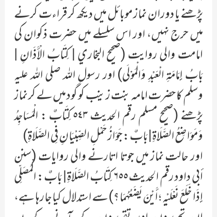
پڑھنے یا دوران نماز موبائل میں دیکھ کر قراءت کرنے
میں حرج نہیں، اور اس سلسلے میں حضرت ذکوان کی
امامت والی روایت (صحيح البخاري | كِتَابُ الْأَذَانِ |
بَابُ إِمَامَةِ الْعَبْدِ وَالْمَوْلَى) اور رسول اللہ صلی اللہ علیہ
وسلم کا حضرت امامہ بنت زینب کو گود میں لے کر نماز
پڑھنے (صحيح مسلم رقم الحديث ٥٤٣ كِتَابٌ : الْمَسَاجِدُ
وَمَوَاضِعُ الصَّلَاةِ | بَابٌ : جَوَازُ حَمْلِ الصِّبْيَانِ فِي الصَّلَاةِ)
اور حالت نماز میں جوتا اتارنے والی روایات (سنن
أبي داود رقم الحديث ٦٥٥ كِتَابُ الصَّلَاةِ | بَابٌ : الْمُصَلِّي
إِذَا خَلَعَ نَعْلَيْهِ ؛ أَيْنَ يَضَعُهُمَا ؟) سے استدلال کیا جارہا ہے،