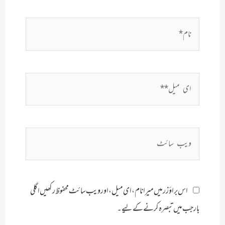
نام*
ای
میل**
ویب
سائٹ
اس براؤزر میں میرا نام، ای میل، اور ویب سائٹ محفوظ رکھیں اگلی
بار جب میں تبصرہ کرنے کےلیے۔