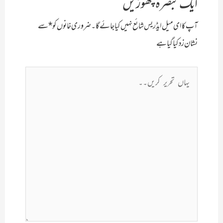
ایک تبصرہ چھوڑیں
آپ کا ای میل ایڈریس شائع نہیں کیا جائے گا۔
ضروری خانوں کو
*
سے
نشان زد کیا گیا ہے
یہاں
تحریر
کریں۔۔