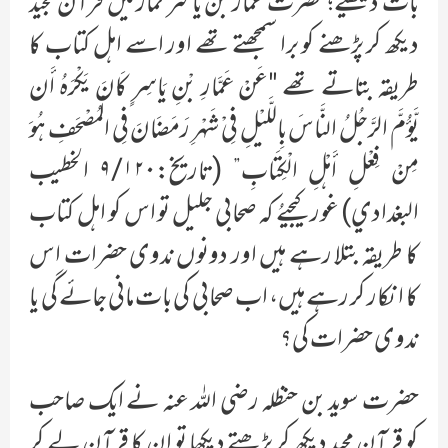
بات دیکھیے؛ حضرت عمار بن یاسر نماز میں قرآن مجید
دیکھ کر پڑھنے کو برا سمجھتے تھے اور اسے اہل کتاب کا
طریقہ بتاتے تھے "عَنْ عَمَّارِ بْنِ یَاسِرٍ کَانَ یَکْرَہُ أَن
یَّوٴُمَّ الرَّجُلُ النَّاسَ بِاللَّیْلِ فِيْ شَہْرِ رَمَضَانَ فِي الْمُصْحَفِ ہُوَ
مِنْ فِعْلِ أَہْلِ الْکِتَابِ” (تاریخ:۹/۱۲۰ الخطيب
البغدادي) غور کیجیےُ کہ صحابی جلیل تو اس کو اہل کتاب
کا طریقہ بتلا رہے ہیں اور دونوں ندوی حضرات اس
کا انکار کر رہے ہیں، اب صحابی کی بات مانی جائے گی یا
ندوی حضرات کی؟
حضرت سوید بن حنظلہ رضی اللہ عنہ نے ایک صاحب
کو قرآن مجید دیکھ کر پڑھتے دیکھا تو ان کا قرآن لے کر