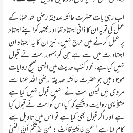
اب رہی بات حضرت عائشہ صدیقہ رضی اللہ عنہا کے
عمل کی تو یہ ان کا ذاتی اجتہاد تھا اور مجتھد کو اپنے اجتہاد
پر عمل کرنے میں حرج نہیں، نیز ان کا یہ اجتہاد ان
اجتہادات میں سے ہے جن کو جمہور امت نے قبول
نہیں کیا ہے، خود کتب حدیث میں ایسی صحیح روایات
موجود ہیں جو حضرت عائشہ صدیقہ رضی اللہ عنہا سے
مروی ہیں لیکن امت نے انہیں قبول نہیں کیا ہے
مثلاً یہی روایت دیکھیے کہ کیا اس کو امت نے قبول کیا
ہے اور اگر قبول بھی کیا ہے تو اس میں تاویل سے
کام لیا ہے "عَنْ عَائِشَةَ قَالَتْ : مَنْ حَدَّثَكُمْ أَنَّ النَّبِيَّ