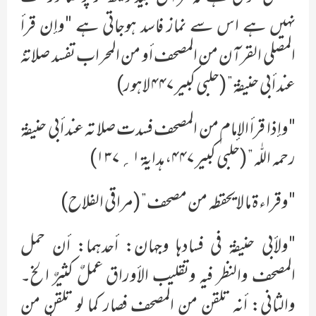
نہیں ہے اس سے نماز فاسد ہوجاتی ہے "وإن قرأ
المصلي القرآن من المصحف أو من المحراب تفسد صلاتہٗ
عند أبي حنیفۃ” (حلبی کبیر ۴۴۷ لاہور)
"وإذا قرأ الإمام من المصحف فسدت صلا تہ عند أبي حنیفۃ
رحمہ اللّٰہ” (حلبي کبیر ۴۴۷، ہدایۃ ۱؍۱۳۷)
"وقراء ۃ ما لا یحفظہ من مصحف” (مراقي الفلاح)
"ولأبي حنیفۃ في فسادہا وجہان: أحدہما: أن حمل
المصحف والنظر فیہ وتقلیب الأوراق عملٌ کثیرٌ الخ۔
والثاني: أنہ تلقن من المصحف فصار کما لو تلقن من