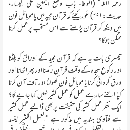
رحمہ االلّٰه” (الموطا، باب وضع الیمین علی الیسار،
حدیث:۲۹۱) غور کیجیےُ کہ قرآن مجید میں یا موبائل فون
میں دیکھ کر قرآن پڑھنے سے اس مستحب پر عمل کرنا
ممکن ہوگا؟
تیسری بات یہ ہے کہ قرآن مجید کے اوراق کو پلٹنا
اور رکوع سجدہ کے وقت قرآن رکھنا اور پھر اٹھانا اور
ورق گردانی کرنا یا موبائل فون کھولنا اور آف آن کرنا
کیا اتنے سارے عمل کو عمل کثیر نہیں کہا جایے گا؟
ایک نظر عمل کثیر کی حقیقت پر بھی ڈالیے عمل کثیر
سے فتاوی ہندیہ میں مذکور ہے "العمل الكثير يفسد