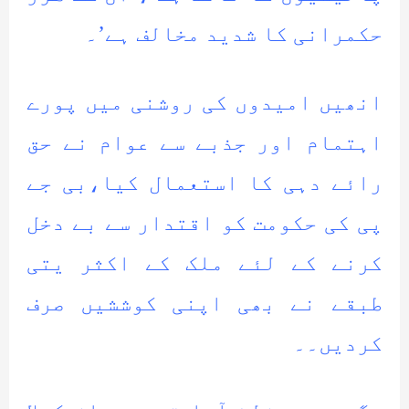
حکمرانی کا شدید مخالف ہے’۔
انھیں امیدوں کی روشنی میں پورے
اہتمام اور جذبے سے عوام نے حق
رائے دہی کا استعمال کیا،بی جے
پی کی حکومت کو اقتدار سے بے دخل
کرنے کے لئے ملک کے اکثر یتی
طبقے نے بھی اپنی کوششیں صرف
کردیں۔۔