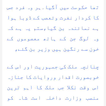
تھا حکومت میں آگیا۔ہر وہ فرد جس
کا کردار نفرت وتعصب کے ڈوبا ہوا
ہے نمائندہ بن گیا،ستم یہ ہے کہ
وہ لوگ جن کے ہاتھ معصوموں کے
خون سے رنگین ہیں وزیر بن گئے،
چنانچہ ملک کی جمہوریت اور اس کے
خوبصورت اقدار وروایات کا جنازہ
اس وقت نکلا جب ملک کا اہم ترین
منصب وزارت داخلہ امت شاہ کو