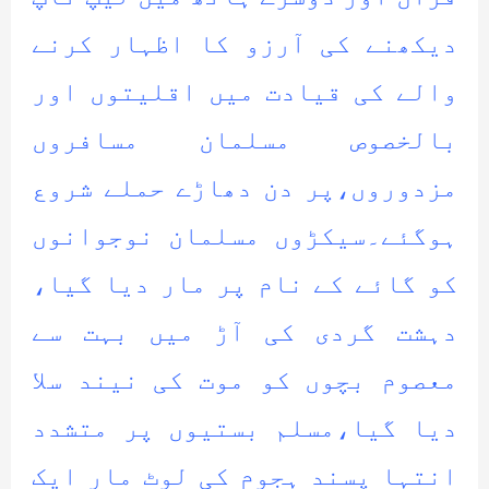
دیکھنے کی آرزو کا اظہار کرنے
والے کی قیادت میں اقلیتوں اور
بالخصوص مسلمان مسافروں
مزدوروں،پر دن دھاڑے حملے شروع
ہوگئے۔سیکڑوں مسلمان نوجوانوں
کو گائے کے نام پر مار دیا گیا،
دہشت گردی کی آڑ میں بہت سے
معصوم بچوں کو موت کی نیند سلا
دیا گیا،مسلم بستیوں پر متشدد
انتہا پسند ہجوم کی لوٹ مار ایک