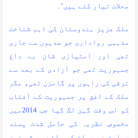
محلات تیار کئے ہیں’۔
ملک عزیز ہندوستان کی اہم شناخت
مذہبی رواداری جو صدیوں سے جاری
تھی اور امتیازی شان بے داغ
جمہوریت تھی جو آزادی کے بعد سے
ترقی کی راہوں پر گامزن تھی، مگر
ملک کے افق پر جمہوریت کے آفتاب
کو اس وقت گہن لگ گیا جب 2014میں
مخصوص نظریہ کی حامل شدت پسند
جماعت نے عوام کی رائے پر شب خون