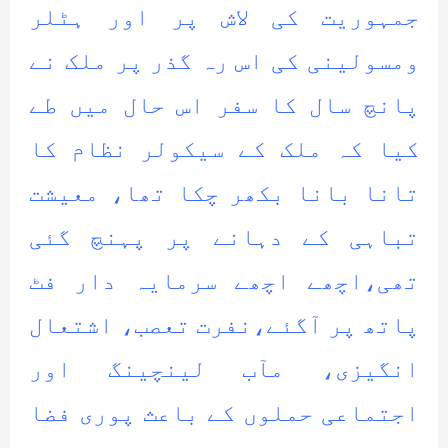
جمہوریت کی لاش پر اور ہٹلر
ومسولینی کی اس رہ گذر پر ملک نے
پانچ سال کا سفر اس حال میں طے
کیا کہ ملک کے سیکولر نظام کا
تانا بانا بکھر چکا تھا، معیشت
تباہی کے دہانے پر پہنچ گئی
تھی،اچھے اچھے سرمایہ دار فٹ
پاتھ پر آگئے،نفرت تعصب، اشتعال
انگیزی، مآب لینچینگ اور
اجتماعی حملوں کے باعث پوری فضا