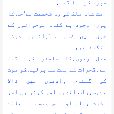
سپرد کر دیا گیا،
امت شاہ ملک کی وہ شخصیت ہے’جس کا
پورا وجود بے گناہ نوجوانوں کے
خون میں غرق ہے’،انہیں فرضی
انکاؤنٹر،
قتل وخون،کا ماسٹر کہا گیا
ہے،گجرات کے بہت سے پولیس کو موت
کی گمنام وادیوں میں ڈالا
ہے،سہراب الدین اور کوثر بی اور
عشرت جہاں اور اس جیسے نہ جانے