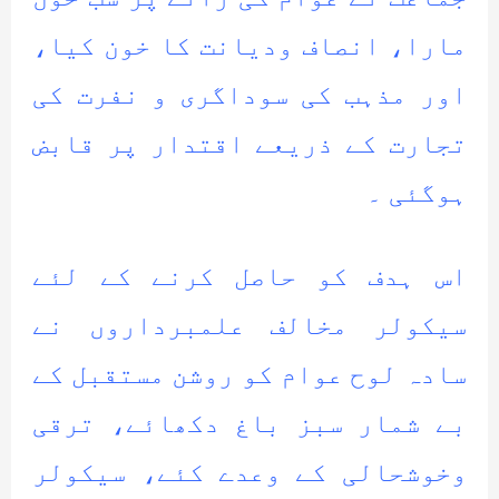
مارا، انصاف ودیانت کا خون کیا،
اور مذہب کی سوداگری و نفرت کی
تجارت کے ذریعے اقتدار پر قابض
ہوگئی ۔
اس ہدف کو حاصل کرنے کے لئے
سیکولر مخالف علمبرداروں نے
سادہ لوح عوام کو روشن مستقبل کے
بے شمار سبز باغ دکھائے، ترقی
وخوشحالی کے وعدے کئے، سیکولر