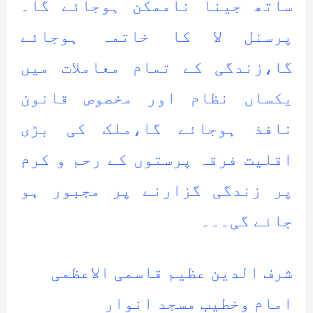
ساتھ جینا ناممکن ہوجائے گا۔
پرسنل لا کا خاتمہ ہوجائے
گا،زندگی کے تمام معاملات میں
یکساں نظام اور مخصوص قانون
نافذ ہوجائے گا،ملک کی بڑی
اقلیت فرقہ پرستوں کے رحم و کرم
پر زندگی گزارنے پر مجبور ہو
جائے گی۔۔۔
شرف الدین عظیم قاسمی الاعظمی
امام وخطیب مسجد انوار