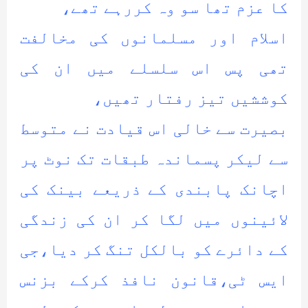
کا عزم تھا سو وہ کررہے تھے،
اسلام اور مسلمانوں کی مخالفت
تھی پس اس سلسلے میں ان کی
کوششیں تیز رفتار تھیں،
بصیرت سے خالی اس قیادت نے متوسط
سے لیکر پسماندہ طبقات تک نوٹ پر
اچانک پابندی کے ذریعے بینک کی
لائینوں میں لگا کر ان کی زندگی
کے دائرے کو بالکل تنگ کر دیا،جی
ایس ٹی،قانون نافذ کرکے بزنس