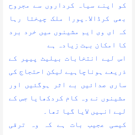
کو اپنے سیاہ کرداروں سے مجروح
بھی کرڈالا۔پورا ملک چیختا رہا
کہ ای وی ایم مشینوں میں خرد برد
کا امکان بہت زیادہ ہے
اس لیے انتخابات بیلیٹ پیپر کے
ذریعے ہوناچاہیے لیکن احتجاج کی
ساری صدائیں بے اثر ہوگئیں اور
مشینوں نے وہ کام کردکھایا جس کے
لیے انہیں لایا گیا تھا۔
کیسی عجیب بات ہے کہ وہ ترقی