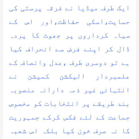
ایک طرف میڈیا نے فرقہ پرستی کی
حمایت،اسکی حفاظت،اور اس کے
سیاہ کرداروں پر جھوٹ کا پردہ
ڈال کر اپنے فرض سے انحراف کیا
ہے تو دوسری طرف ،عدل وانصاف کے
علمبردار الیکشن کمیشن نے
انتہائی غیر ذمہ دارانہ منصوبہ
بند طریقے پر انتخابات کو مخصوص
جماعت کے لئے فکس کرکے جمہوریت
کا نہ صرف خون کیا بلکہ اس شعبہ