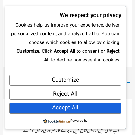
We respect your privacy
سوشل میڈیا پر شیئر کریں
Cookies help us improve your experience, deliver
personalized content, and analyze traffic. You can
choose which cookies to allow by clicking
More
Customize
. Click
Accept All
to consent or
Reject
All
to decline non-essential cookies.
پوسٹ
Customize
→
پچھلا پوسٹ
اگلا پوسٹ
←
نیویگیشن
Reject All
Accept All
ایک تبصرہ چھوڑیں
Powered by
آپ کا ای میل ایڈریس شائع نہیں کیا جائے گا۔
ضروری خانوں کو
*
سے