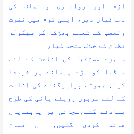
ازم اور رواداری وانصاف کی
دہائیاں دیں، اپنی قوم میں نفرت
وتعصب کے شعلے بھڑکا کر سیکولر
نظام کے خلاف متحد کیا،
سنہرے مستقبل کی اشاعت کے لئے
میڈیا کو بڑے پیمانے پر خریدا
گیا، جھوٹے پراپیگنڈے کی اشاعت
کے لئے عربوں روپئے پانی کی طرح
بہادئے گئے،سچائی پر پابندیاں
عائد کردی گئیں، ان تمام