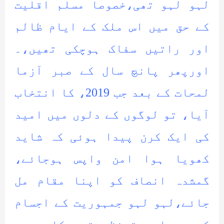
لہو لہو تھی،خصوصا مسلم اقلیت
کے حق میں اس ملک کے ایام ظالم
اور راتیں سفاک ہوچکی تھیں،۔
اورپھر پانچ سال کے صبر آزما
لمحات کے بعد جب 2019، کا انتخاب
آیا، تو لوگوں کے دلوں میں امید
کی ایک کرن پیدا ہوئی کہ شاید
کھویا ہوا امن واپس ہوجائے،
گمشدہ انصاف کو اپنا مقام مل
جائے،لہو لہو جمہوریت کے اجسام