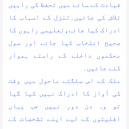
قیادت کے سائے میں تحفظ کی راہیں
تلاش کی جائیں۔تنزل کے اسباب کا
ادراک کیا جائے،تعلیمی راہوں کا
صحیح انتخاب کیا جائے اور سول
محکموں داخلے کے راستے ہموار
کئے جائیں۔
ملک کے اس سلگتے ماحول میں وقت
کی آواز کا ادراک نہیں کیا گیا
تو وہ دن دور نہیں جب یہاں
اقلیتوں کے لیے اپنے تشخصات کے