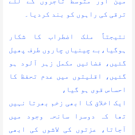
مین اور متوسط تاجروں کے لئے
ترقی کی راہوں کو بند کردیا۔
نتیجتاً ملک اضطراب کا شکار
ہوگیا،بے چینیاں چاروں طرف پھیل
گئیں، فضائیں مکمل زہر آلود ہو
گئیں، اقلیتوں میں عدم تحفظ کا
احساس قوی ہو گیا،
ایک اخلاق کا ابھی زخم بھرتا نہیں
تھا کہ دوسرا سانحہ وجود میں
آجاتا، عزتوں کی لاشوں کی ابھی