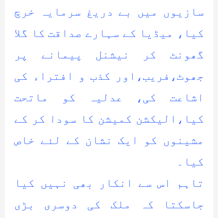
سازیوں میں بے دریغ سرمایہ خرچ
کیا، میڈیا کے سہارے صداقت کا گلا
گھونٹ کر نیشنل پیمانے پر
جھوٹ،فریب،اور کذب و افتراء کی
اشاعت کی، عدلیہ کو ماتحت
کیا،الیکشن کمیشن کا سودا کر کے
مشینوں کو ایک نشان کے لئے خاص
کیا۔
تاہم اس سے انکار بھی نہیں کیا
جاسکتا کہ ملک کی دوسری بڑی