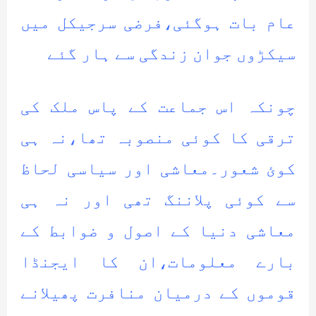
عام بات ہوگئی،فرضی سرجیکل میں
سیکڑوں جوان زندگی سے ہار گئے
چونکہ اس جماعت کے پاس ملک کی
ترقی کا کوئی منصوبہ تھا،نہ ہی
کوئ شعور۔معاشی اور سیاسی لحاظ
سے کوئی پلاننگ تھی اور نہ ہی
معاشی دنیا کے اصول و ضوابط کے
بارے معلومات،ان کا ایجنڈا
قوموں کے درمیان منافرت پھیلانے