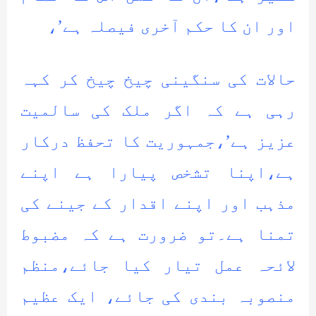
اور ان کا حکم آخری فیصلہ ہے’،
حالات کی سنگینی چیخ چیخ کر کہہ
رہی ہے کہ اگر ملک کی سالمیت
عزیز ہے’،جمہوریت کا تحفظ درکار
ہے،اپنا تشخص پیارا ہے اپنے
مذہب اور اپنے اقدار کے جینے کی
تمنا ہے۔تو ضرورت ہے کہ مضبوط
لائحہ عمل تیار کیا جائے،منظم
منصوبہ بندی کی جائے، ایک عظیم