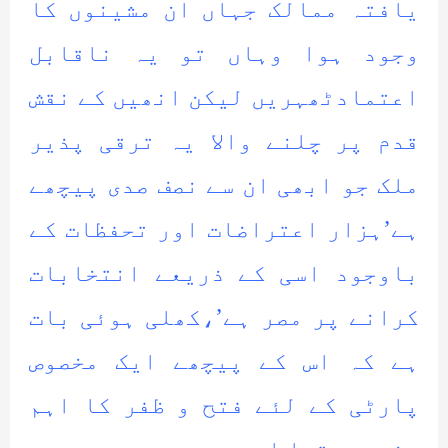
یافتہ ممالک جہاں ان مشینوں کا
وجود ہوا وہاں تو یہ ناقابل
اعتمادٹھہریں لیکن انھیں کے نقش
قدم پر چلنے والا یہ ترقی پذیر
ملک جو ابھی ان سے نصف صدی پیچھے
ہے’ہزار اعتراضات اور تحفظات کے
باوجود اسی کے ذریعے انتخابات
کرانے پر مصر ہے’،کھلی ہوئی بات
ہے کہ اس کے پیچھے ایک مخصوص
پارٹی کے لئے فتح و ظفر کا اہم