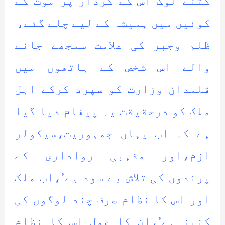
کتنے لوگ اس کے کردار پر موت کے
کوئیں میں ہمیشہ کے لیے چلے گئے،
ظلم وجبر کی علامت سمجھے جانے
والے اس شخص کے ہاتھوں میں
قلمدان وزارت کو سپرد کرکے اہل
ملک کو درحقیقت یہ پیغام دیا گیا
ہے کہ اب یہاں جمہوریت،سیکولر
ازم،اور مذہبی رواداری کے
پرندوں کی تلاش بے سود ہے’،اب ملک
اور اس کا نظام صرف چند لوگوں کی
کنیز ہے’،ان کا عمل اس کا نظام