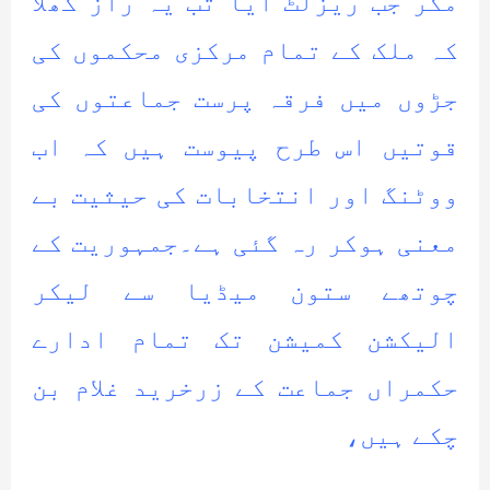
مگر جب ریزلٹ آیا تب یہ راز کھلا
کہ ملک کے تمام مرکزی محکموں کی
جڑوں میں فرقہ پرست جماعتوں کی
قوتیں اس طرح پیوست ہیں کہ اب
ووٹنگ اور انتخابات کی حیثیت بے
معنی ہوکر رہ گئی ہے۔جمہوریت کے
چوتھے ستون میڈیا سے لیکر
الیکشن کمیشن تک تمام ادارے
حکمراں جماعت کے زرخرید غلام بن
چکے ہیں،