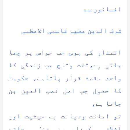
افسانوں سے
شرف الدین عظیم قاسمی الاعظمی
اقتدار کی ہوس جب حواس پر چھا
جاتی ہے،تخت وتاج جب زندگی کا
واحد مقصد قرار پاتاہے، حکومت
کا حصول جب اصل نصب العین بن
جاتا ہے،
تو امانت ودیانت بے حیثیت اور
اخلاق و کردار بے معنیٰ ہوجاتے