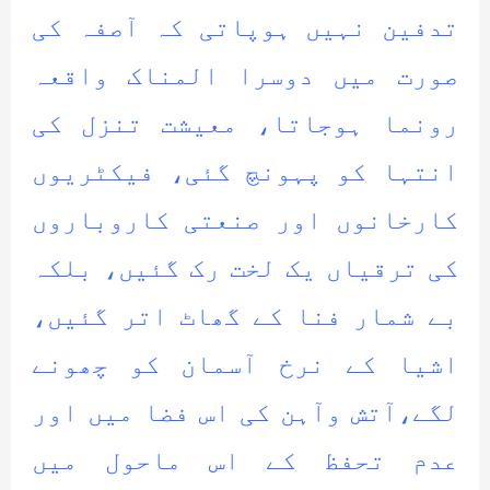
تدفین نہیں ہوپاتی کہ آصفہ کی
صورت میں دوسرا المناک واقعہ
رونما ہوجاتا، معیشت تنزل کی
انتہا کو پہونچ گئی، فیکٹریوں
کارخانوں اور صنعتی کاروباروں
کی ترقیاں یک لخت رک گئیں، بلکہ
بے شمار فنا کے گھاٹ اتر گئیں،
اشیا کے نرخ آسمان کو چھونے
لگے،آتش وآہن کی اس فضا میں اور
عدم تحفظ کے اس ماحول میں