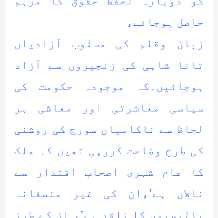
کو دوبارہ تحفظ حقوق کا مرہم
حاصل ہوجائے،
زبان وقلم کی مسلوب آزادیاں
تانا شاہی کی زنجیروں سے آزاد
ہوجائیں۔کہ موجودہ حکومت کی
سیاسی معاشرتی اور معاشی ہر
لحاظ سے ناکامیاں سورج کی روشنی
کی طرح وضاحت کررہی تھیں کہ ملک
کا عام شہری اصحاب اقتدار سے
نالاں ہے’،ان کی غیر منصفانہ
پالیسیوں کا ناقد ہے’، ان کے طرز