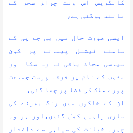
کانگریس اس وقت چراغ سحر کے
مانند ہوگئی ہے،
ایسی صورت حال میں بی جے پی کے
سامنے نیشنل پیمانے پر کوئ
سیاسی محاذ باقی نہ رہ سکا اور
مذہب کے نام پر فرقہ پرست جماعت
پورے ملک کی فضا پر چھا گئی،
ان کے خاکوں میں رنگ بھرنے کی
ساری راہیں کھل گئیں،اور ہر وہ
چہرہ خیانت کی سیاہی سے داغدار