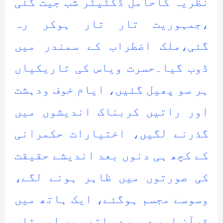
نظریہ کاحامل ڈکٹیٹر شب جیت گئی
،جمہوریت تار تار ہوکر رہ
گئی،ملک اضطراب کے سمندر میں
ڈوب گیا۔حسرت ویاس کی تاریکیاں
ہر سو پھیل گئیں، ایام خوف ودہشت
اور راتیں کربناک اندیشوں میں
گذرنے لگیں، اختیارات حکمرانی
کے کچھ ہی دنوں بعد اندیشے حقیقت
کی صورتوں میں ظاہر ہونے لگے،
وسوسے مجسم ہوگئے، ایک ہاتھ میں
قرآن اور دوسرے ہاتھ میں لیپ ٹاپ