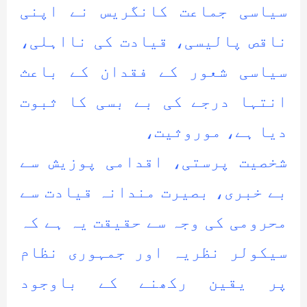
سیاسی جماعت کانگریس نے اپنی
ناقص پالیسی، قیادت کی نااہلی،
سیاسی شعور کے فقدان کے باعث
انتہا درجے کی بے بسی کا ثبوت
دیا ہے، موروثیت،
شخصیت پرستی، اقدامی پوزیش سے
بے خبری، بصیرت مندانہ قیادت سے
محرومی کی وجہ سے حقیقت یہ ہے کہ
سیکولر نظریہ اور جمہوری نظام
پر یقین رکھنے کے باوجود