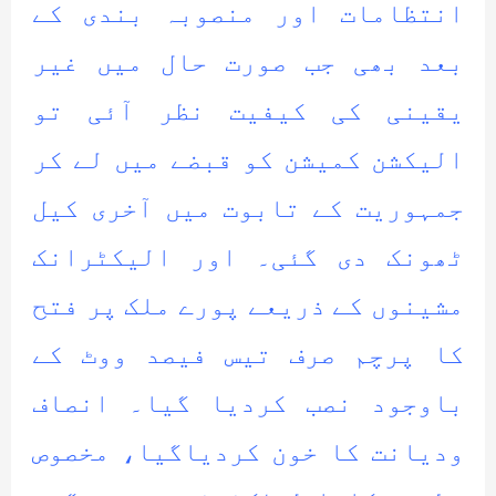
انتظامات اور منصوبہ بندی کے
بعد بھی جب صورت حال میں غیر
یقینی کی کیفیت نظر آئی تو
الیکشن کمیشن کو قبضے میں لے کر
جمہوریت کے تابوت میں آخری کیل
ٹھونک دی گئی۔ اور الیکٹرانک
مشینوں کے ذریعے پورے ملک پر فتح
کا پرچم صرف تیس فیصد ووٹ کے
باوجود نصب کردیا گیا۔ انصاف
ودیانت کا خون کردیاگیا، مخصوص