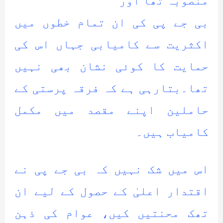
منصوبہ تھا اور
بی جے پی کی ان تمام خطوں میں
اکثریت سے کامیابی جہاں اس کی
حمایت کا کوئی نشان بھی نہیں
تھا۔بتارہی ہے کہ فرقہ پرستی کے
حاملین اپنے مقصد میں مکمل
کامیاب ہیں۔
اس میں شک نہیں کہ بی جے پی نے
اقتدار اعلیٰ کے حصول کے لیے ان
تھک محنتیں کیں، عوام کی ذہن