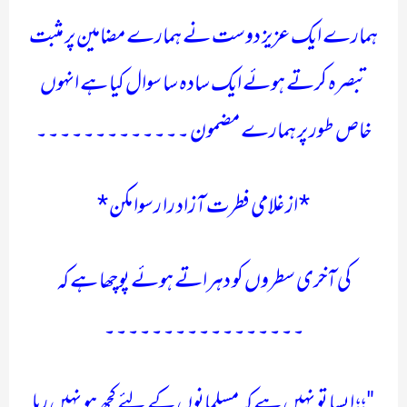
ہمارے ایک عزیز دوست نے ہمارے مضامین پر مثبت
تبصرہ کرتے ہوئے ایک سادہ سا سوال کیا ہے انہوں
خاص طور پر ہمارے مضمون ۔۔۔۔۔۔۔۔۔۔۔۔۔
* از غلامی فطرت آزاد را رسوا مکن *
کی آخری سطروں کو دہراتے ہوئے پوچھا ہے کہ
۔۔۔۔۔۔۔۔۔۔۔۔۔۔۔۔۔
"؛؛ ایسا تو نہیں ہے کہ مسلمانوں کے لئے کچھ ہو نہیں رہا