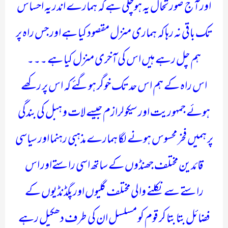
اور آج صورتحال یہ ہوچکی ہے کہ ہمارے اندر یہ احساس
تک باقی نہ رہا کہ ہماری منزل مقصود کیا ہے اور جس راہ پر
ہم چل رہے ہیں اس کی آخری منزل کیا ہے ۔۔۔
اس راہ کے ہم اس حد تک خوگر ہوگئے کہ اس پر رکھے
ہوئے جمہوریت اور سیکولرازم جیسے لات و ہبل کی بندگی
پر ہمیں فخر محسوس ہونے لگا ہمارے مذہبی رہنما اور سیاسی
قائدین مختلف جھنڈوں کے ساتھ اسی راستےاور اس
راستے سے نکلنے والی مختلف گلیوں اور پگڈنڈیوں کے
فضائل بتا بتا کر قوم کو مسلسل ان کی طرف دھکیل رہے