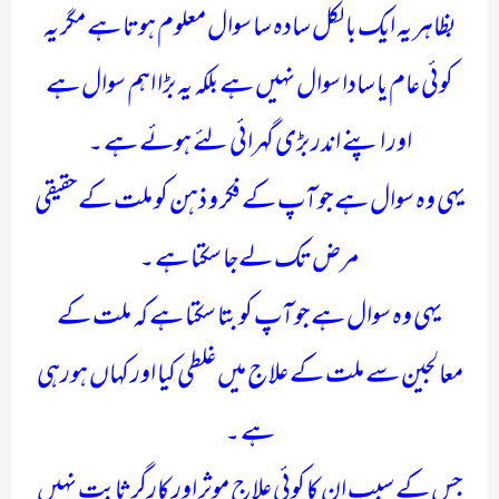
بظاہر یہ ایک بالکل سادہ سا سوال معلوم ہوتا ہے مگر یہ
کوئی عام یا سادا سوال نہیں ہے بلکہ یہ بڑا اہم سوال ہے
اور اپنے اندر بڑی گہرائی لئے ہوئے ہے ۔
یہی وہ سوال ہے جو آپ کے فکر و ذہن کو ملت کے حقیقی
مرض تک لےجا سکتا ہے ۔
یہی وہ سوال ہے جو آپ کو بتا سکتا ہے کہ ملت کے
معالجین سے ملت کے علاج میں غلطی کیا اور کہاں ہورہی
ہے ۔
جس کے سبب ان کا کوئی علاج موثر اور کارگر ثابت نہیں