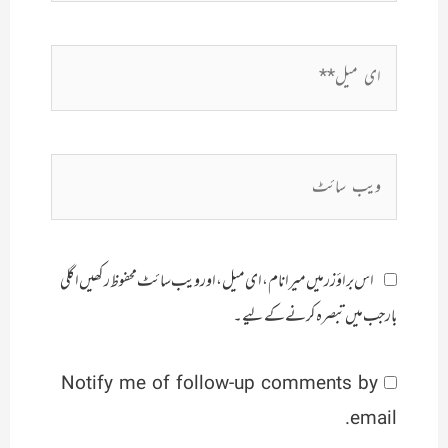
ای
میل**
ویب
سائٹ
اس براؤزر میں میرا نام، ای میل، اور ویب سائٹ محفوظ رکھیں اگلی
بار جب میں تبصرہ کرنے کےلیے۔
Notify me of follow-up comments by
email.