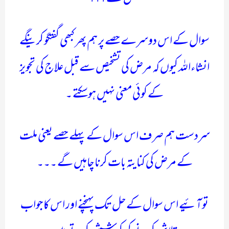
سوال کے اس دوسرے حصے پر ہم پھر کبھی گفتگو کرینگے
انشاءاللہ کیوں کہ مرض کی تشخیص سے قبل علاج کی تجویز
کے کوئی معنی نہیں ہوسکتے ۔
سردست ہم صرف اس سوال کے پہلے حصے یعنی ملت
کے مرض کی کنایتہ بات کرنا چاہیں گے ۔۔۔
تو آئیے اس سوال کے حل تک پہنچنے اور اس کا جواب