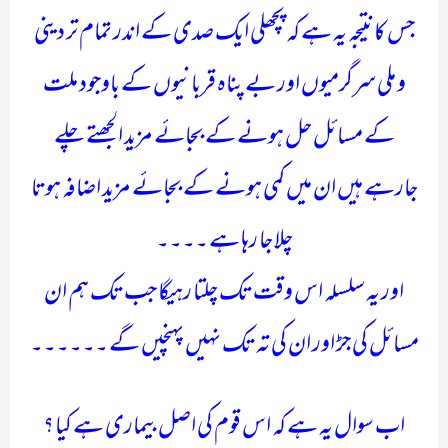
جس کا نتیجہ یہ ہے کہ پچھلی ایک صدی کے اندر تمام تر دینی
و ملی سرگرمیوں اور بے پناہ قربانیوں کے باوجود ملت
کے مسائل حل ہونے کے بجائے مزید الجھتے چلے
جارہے ہیں ان میں کمی ہونے کے بجائے مزید اضافہ ہوتا
چلا جا رہا ہے ۔۔۔۔
اور یہ سلسلہ اس وقت تک چلتا رہیگا جب تک ہم ان
مسائل کی جڑ اور ان کی تہ تک نہیں پہنچیں گے ۔۔۔۔۔۔
اب سوال یہ ہے کہ اس قوم کی اصل بیماری ہے کیا ؟