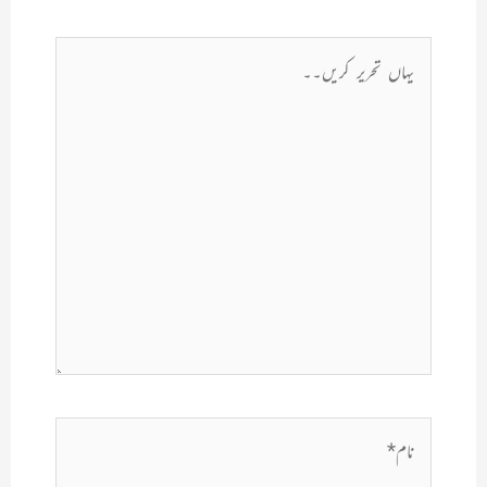
یہاں
تحریر
کریں۔۔
نام*