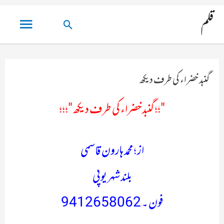
مین
قلم
تلاش
مینو
کریں۔
گنبد خضراء کی طرف دیکھ
"؛؛ گنبد خضراء کی طرف دیکھ "؛؛؛
از ؛ محمد ہارون قاسمی
بلند شہر یوپی
فون ۔ 9412658062