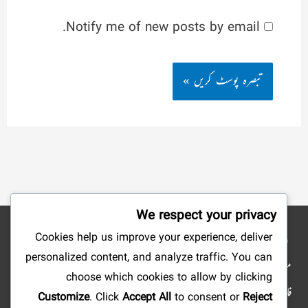
Notify me of new posts by email.
We respect your privacy
Cookies help us improve your experience, deliver
نوٹ: شائع کردہ مضامین وکتب کے جملہ حقوق بحق ناشرین ومصنفین محفوظ ہیں۔ ہمارا
personalized content, and analyze traffic. You can
مقصد صرف علم وتحقیق وتلاش وجستجو میں سہولت پیدا کرنا ہے، لہذا: ویب سائٹ کا مالی
choose which cookies to allow by clicking
فائدہ کے لئے استعمال کرنا منوع ہے، آپ علمی مضامین ومستند دینی کتابیں ارسال فرما کر
Customize
. Click
Accept All
to consent or
Reject