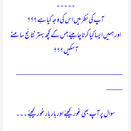
۔۔۔۔۔
آپ کی نظر میں اس کی وجہ کیا ہے ؟؟؟
اور ہمیں ایسا کیا کرنا چاہیئے جس کے کچھ بہتر نتائج سامنے
آسکیں ؟؟؟
—————————————
——
سوال پر آپ بھی غور کیجئے اور بار بار غور کیجئے ۔۔۔