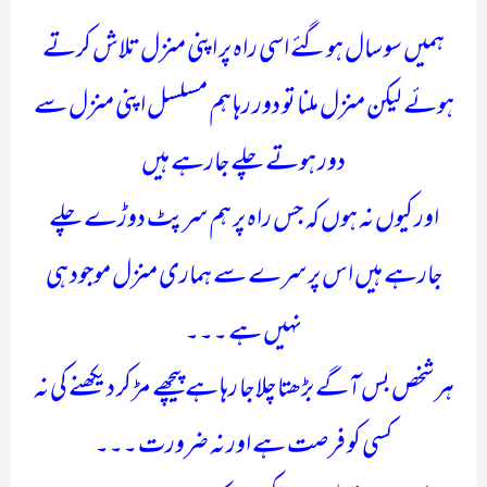
ہمیں سو سال ہوگئے اسی راہ پر اپنی منزل تلاش کرتے
ہوئے لیکن منزل ملنا تو دور رہا ہم مسلسل اپنی منزل سے
دور ہوتے چلے جارہے ہیں
اور کیوں نہ ہوں کہ جس راہ پر ہم سرپٹ دوڑے چلے
جارہے ہیں اس پر سرے سے ہماری منزل موجود ہی
نہیں ہے ۔۔۔
ہر شخص بس آگے بڑھتا چلا جا رہا ہے پیچھے مڑ کر دیکھنے کی نہ
کسی کو فرصت ہے اور نہ ضرورت ۔۔۔