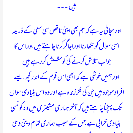
ہیں ۔۔۔
اور سچائی یہ ہے کہ ہم بھی اپنی ناقص سی سعی کے ذریعہ
اسی سوال کو نکھارنا اور اجاگر کرنا چاہتے ہیں اور اس کا
جواب تلاش کرنے کی کوشش کررہے ہیں
اور ہمیں خوشی ہے کہ ابھی اس قوم کے اندر کچھ ایسے
افراد موجود ہیں جن کی فکر زندہ ہے اور وہ اس بنیادی سوال
تک پہنچنا چاہتے ہیں کہ آخر ہماری مشینری میں وہ کونسی
بنیادی خرابی ہے جس کے سبب ہماری تمام دینی و ملی