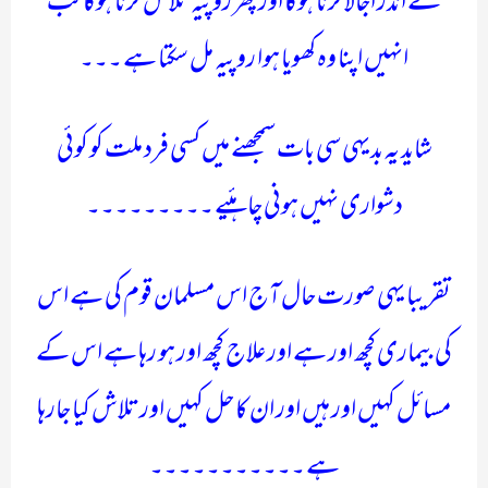
کے اندر اجالا کرنا ہوگا اور پھر روپیہ تلاش کرنا ہوگا تب
انہیں اپنا وہ کھویا ہوا روپیہ مل سکتا ہے ۔۔۔
شاید یہ بدیہی سی بات سمجھنے میں کسی فرد ملت کو کوئی
دشواری نہیں ہونی چاہئیے ۔۔۔۔۔۔۔۔۔
تقریبا یہی صورت حال آج اس مسلمان قوم کی ہے اس
کی بیماری کچھ اور ہے اور علاج کچھ اور ہو رہا ہے اس کے
مسائل کہیں اور ہیں اور ان کا حل کہیں اور تلاش کیا جارہا
ہے ۔۔۔۔۔۔۔۔۔۔۔