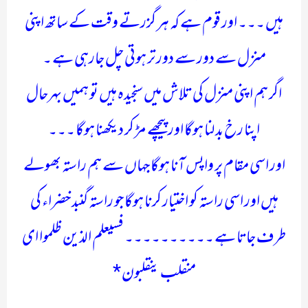
ہیں ۔۔۔ اور قوم ہے کہ ہر گزرتے وقت کے ساتھ اپنی
منزل سے دور سے دور تر ہوتی چل جارہی ہے ۔
اگر ہم اپنی منزل کی تلاش میں سنجیدہ ہیں تو ہمیں بہرحال
اپنا رخ بدلنا ہوگا اور پیچھے مڑ کر دیکھنا ہوگا ۔۔۔
اور اسی مقام پر واپس آنا ہوگا جہاں سے ہم راستہ بھولے
ہیں اور اسی راستہ کو اختیار کرنا ہوگا جو راستہ گنبد خضراء کی
طرف جاتا ہے ۔۔۔۔۔۔۔۔۔۔ فسیعلم الذین ظلموا ای
منقلب ینقلبون *