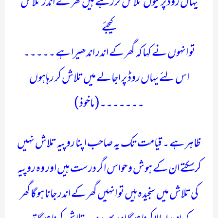
یہاں روڈ پر کیوں تلاش کررہے ہیں گھر کے اندر تلاش
کیجئے
تو انہوں نے کہا کہ گھر کے اندر اندھیرا ہے ۔۔۔۔۔
اس لئے یہاں روڈ پر اجالے میں تلاش کر رہاہوں
۔۔۔۔۔۔۔( ماخوذ )
ظاہر ہے ۔ قیامت تک یہ صاحب اپنا روپیہ تلاش نہیں
کرسکتے ان کے ہوش و حواس اگر درست ہیں اور وہ روپیہ
کی تلاش میں سنجیدہ ہیں تو انہیں گھر کے اندر جانا ہوگا گھر