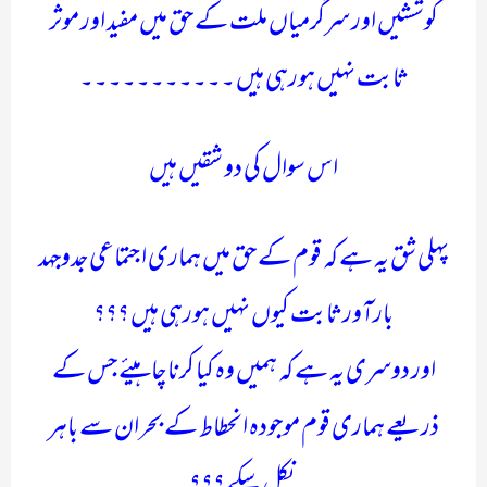
کوششیں اور سرگرمیاں ملت کے حق میں مفید اور موثر
ثابت نہیں ہورہی ہیں ۔۔۔۔۔۔۔۔۔۔۔
اس سوال کی دو شقیں ہیں
پہلی شق یہ ہے کہ قوم کے حق میں ہماری اجتماعی جدوجہد
بارآور ثابت کیوں نہیں ہورہی ہیں ؟؟؟
اور دوسری یہ ہے کہ ہمیں وہ کیا کرنا چاہیئے جس کے
ذریعے ہماری قوم موجودہ انحطاط کے بحران سے باہر
نکل سکے ؟؟؟