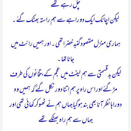
چل رہے تھے
لیکن اچانک ایک دو راہے سے ہم راستہ بھٹک گئے ۔
ہماری منزل مقصود گنبد خضرا تھی ۔ اور ہمیں رائٹ میں
جانا تھا ۔
لیکن بدقسمتی سے ہم لیفٹ میں عجم کے بتخانوں کی طرف
مڑ گئے اور اس راہ پر ہم اتنا دور نکل گئے کہ ہمیں وہ
دوراہا نظر آنا بھی بند ہوگیا جہاں ہم نے ٹھوکر کھائی تھی اور
جہاں سے ہم راہ بھٹکے تھے