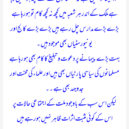
ہے ملک کے اندر ہر شعبہ میں کچھ نہ کچھ کام تو ہورہا ہے
بڑے بڑے مدارس چل رہے ہیں بڑے بڑے کالج اور
یونیورسٹیاں بھی موجود ہیں ۔
بہت بڑے پیمانے پر دعوت و تبلیغ کا کام بھی ہو رہا ہے
مسلمانوں کی سیاسی پارٹیاں بھی ہیں اور علماء کی محنت اور
جدوجہد بھی ہے ۔۔
لیکن اس سب کے باوجود ملت کے اجتماعی حالات پر
اس کے کوئی مثبت اثرات ظاہر نہیں ہورہے ہیں