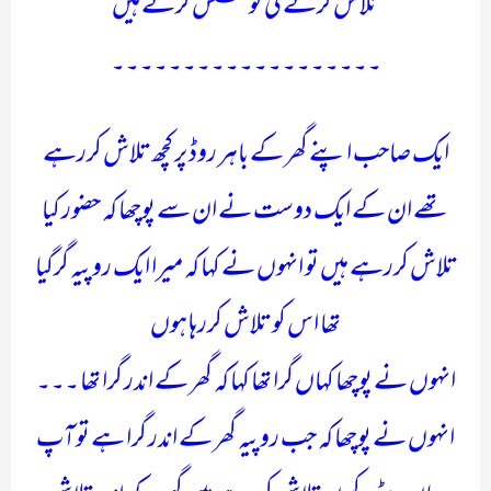
تلاش کرنے کی کوشش کرتے ہیں
۔۔۔۔۔۔۔۔۔۔۔۔۔۔۔۔۔۔۔
ایک صاحب اپنے گھر کے باہر روڈ پر کچھ تلاش کررہے
تھے ان کے ایک دوست نے ان سے پوچھا کہ حضور کیا
تلاش کررہے ہیں تو انہوں نے کہا کہ میرا ایک روپیہ گرگیا
تھا اس کو تلاش کررہا ہوں
انہوں نے پوچھا کہاں گرا تھا کہا کہ گھر کے اندر گرا تھا ۔۔۔
انہوں نے پوچھا کہ جب روپیہ گھر کے اندر گرا ہے تو آپ