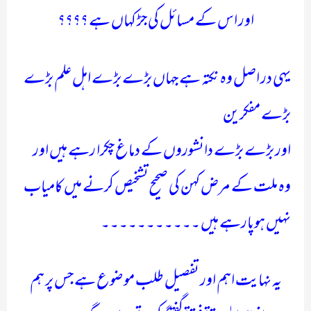
اور اس کے مسائل کی جڑ کہاں ہے ؟؟؟؟
یہی در اصل وہ نکتہ ہے جہاں بڑے بڑے اہل علم بڑے
بڑے مفکرین
اور بڑے بڑے دانشوروں کے دماغ چکرا رہے ہیں اور
وہ ملت کے مرض کہن کی صحیح تشخیص کرنے میں کامیاب
نہیں ہوپارہے ہیں ۔۔۔۔۔۔۔۔۔۔۔
یہ نہایت اہم اور تفصیل طلب موضوع ہے جس پر ہم