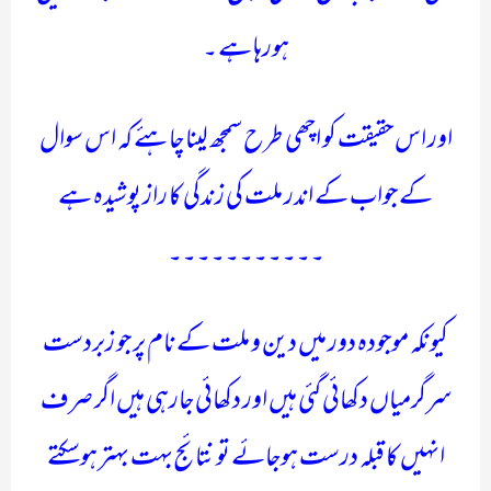
ہورہا ہے ۔
اور اس حقیقت کو اچھی طرح سمجھ لینا چاہئے کہ اس سوال
کے جواب کے اندر ملت کی زندگی کا راز پوشیدہ ہے
۔۔۔۔۔۔۔۔۔۔۔
کیونکہ موجودہ دور میں دین و ملت کے نام پر جو زبردست
سرگرمیاں دکھائی گئی ہیں اور دکھائی جارہی ہیں اگر صرف
انہیں کا قبلہ درست ہوجائے تو نتائج بہت بہتر ہوسکتے