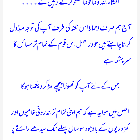
انشاءاللہ وقتا فوقتا گفتگو کرتے رہیں گے ۔۔۔۔
آج ہم صرف اجمالا اس نکتہ کی طرف آپ کی توجہ مبذول
کرانا چاہتے ہیں جو در اصل اس قوم کے تمام تر مسائل کا
سر چشمہ ہے
جس کے لئے آپ کو تھوڑا پیچھے مڑ کر دیکھنا ہوگا
اصل میں ہوا یہ ہے کہ ہم اپنی تمام تر اندرونی خامیوں اور
کمزوریوں کے باوجود سو سال پہلے تک سیدھے راستے پر