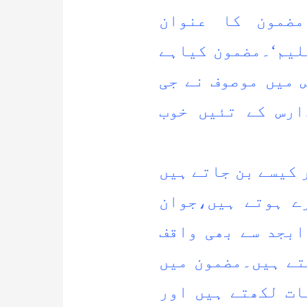
مضمون کا عنوان
لیم‘۔مضمون کیاہے
 میں موصوف نے جی
ارس کے تئیں خوب
 کیسے بن جاتے ہیں
ے ہوتے ہیں،جوان
ابجد سے بھی واقف
تے ہیں۔مضمون میں
ات لکھتے ہیں اور