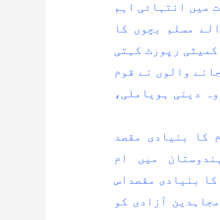
ت میں انتہائی اہم
لے مسلم بچوں کا
کمیٹی رپورٹ کہتی
انے والوں نے قوم
وہ دینی ہویاملی،
 کا بنیادی مقصد
ندوستان میں ام
کا بنیادی مقصداس
مجاہدین آزادی کو