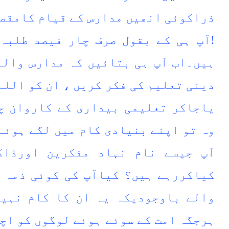
ذراکوئی انھیں مدارس کے قیام کامقصد
!آپ ہی کے بقول صرف چار فیصد طلبہ
ہیں۔اب آپ ہی بتائیں کہ مدارس والے
دینی تعلیم کی فکر کریں ، ان کو اللہ
یاجاکر تعلیمی بیداری کے کاروان چل
وہ تو اپنے بنیادی کام میں لگے ہوئے
آپ جیسے نام نہاد مفکرین اورڈاک
کیاکررہے ہیں؟ کیاآپ کی کوئی ذمہ 
والے باوجودیکہ یہ ان کا کام نہیں
ہرجگہ امت کے سوئے ہوئے لوگوں کو اچ