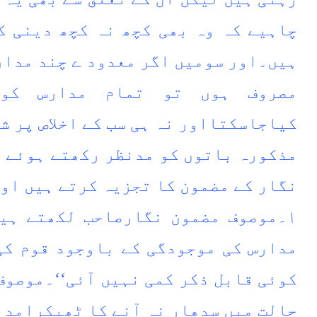
چاہیے کہ وہ بھی کچھ نہ کچھ دینی ک
ہیں۔اور سومیں اگر معدود ے چند مدار
مصروف ہوں تو تمام مدارس کو
کیاجاسکتااور نہ ہی سب کے اخلاص پر ش
مذکورہ باتوں کو مدنظر رکھتے ہوئے ا
نگار کے مضمون کا تجزیہ کرتے ہیں اور
۱۔موصوف مضمون نگارصاحب لکھتے ہیں
مدارس کی موجودگی کے باوجود قوم کی
کوئی قابل ذکر کمی نہیں آئی‘‘۔موصوف
حالت میں سدھار نہ آنے کا ٹھیکرامدا