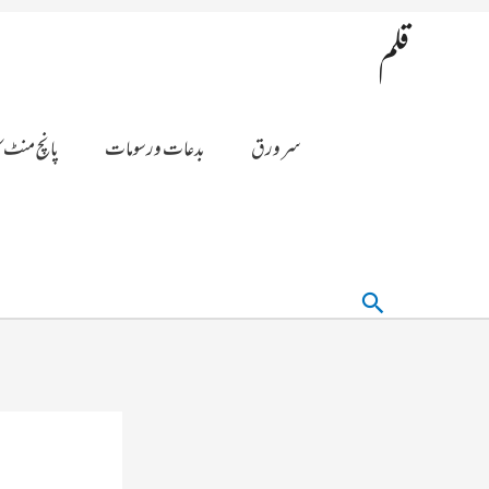
قلم
سر ورق
بدعات ورسومات
پانچ منٹ ک
تلاش
کریں۔