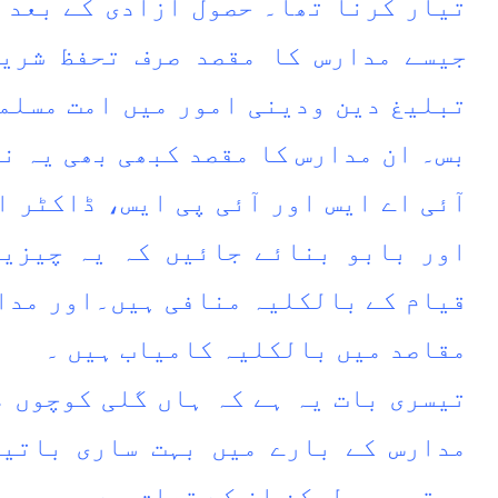
تیار کرنا تھا۔ حصول آزادی کے بعد ا
جیسے مدارس کا مقصد صرف تحفظ شریع
تبلیغ دین ودینی امور میں امت مسلمہ
بس۔ ان مدارس کا مقصد کبھی بھی یہ ن
آئی اے ایس اور آئی پی ایس، ڈاکٹر ا
اور بابو بنائے جائیں کہ یہ چیزیں
قیام کے بالکلیہ منافی ہیں۔اور مدا
مقاصد میں بالکلیہ کامیاب ہیں ۔
تیسری بات یہ ہے کہ ہاں گلی کوچوں م
مدارس کے بارے میں بہت ساری باتیں
رہتی ہیں لیکن ان کے تعلق سے بھی یہ 