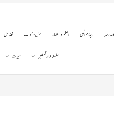
ا مدرسہ
پیغام الٰہی
العلم والعلماء
سنن وآداب
فضائل
سلسلہ وار قسطیں
سیرت