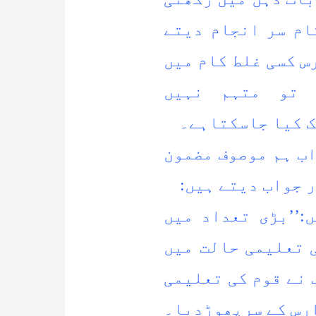
ام سر انجام دیتے
س کسی غلط کام میں
 تو متہم نہیں
ک کیا جاسکتاہے۔
ب ہم موصوف مضمون
 جواب دیتے ہیں:
:’’بڑی تعداد میں
 تعلیمی حالت میں
 نے قوم کی تعلیمی
رس کے سرپھوڑدیا۔