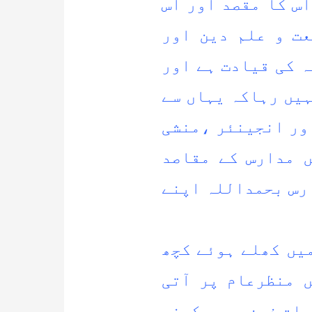
س کا مقصد اور اس
ت و علم دین اور
 کی قیادت ہے اور
ہیں رہاکہ یہاں سے
ور انجینئر ،منشی
 مدارس کے مقاصد
رس بحمداللہ اپنے
یں کھلے ہوئے کچھ
 منظرعام پر آتی
بات ذہن میں رکھنی