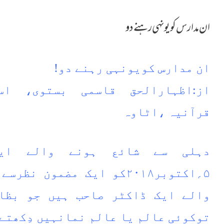
ان مدارس کویونہی رہنے دو
ان مدارس کویونہی رہنے دو!
از:اظہارالحق قاسمی بستوی، اس
قرآنیہ ،اٹاوہ
دہلی سے شائع ہونے والے ایک
۵؍اکتوبر۲۰۱۸کو ایک مضمون 
والے ایک ڈاکٹر صاحب ہیں جو بظا
توکوئی عالم یا عالم نمانہیں دِکھتے 