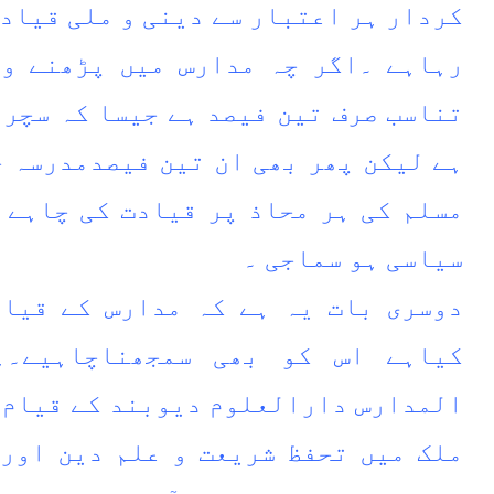
کردار ہر اعتبار سے دینی و ملی قیاد
رہاہے ۔اگر چہ مدارس میں پڑھنے وا
تناسب صرف تین فیصد ہے جیسا کہ سچر 
ہے لیکن پھر بھی ان تین فیصدمدرسہ ج
مسلم کی ہر محاذ پر قیادت کی چاہے 
سیاسی ہو سماجی ۔
دوسری بات یہ ہے کہ مدارس کے قیام
کیاہے اس کو بھی سمجھناچاہیے۔ہ
المدارس دارالعلوم دیوبند کے قیام 
ملک میں تحفظ شریعت و علم دین اور