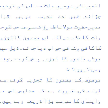
انھیں کی دوسری بات سے اس کی تردید
جزائے خیر دے مدرسہ عربیہ قرآ
مدیرحضرت مولاناطارق شمسی صاحب کوجن
بات کاحکم دیاکہ اس مضمون کاتجزیہ
کاکافی وشافی جواب دیاجائے۔ذیل میں 
موٹی باتوں کا تجزیہ پیش کرتے ہوئے 
بھی کریں گے:
موصوف کے مضمون کا تجزیہ کرنے سے 
لینے کی ضرورت ہے کہ مدارس اس مل
وایمان کا سب سے بڑا ذریعہ رہے ہیں۔