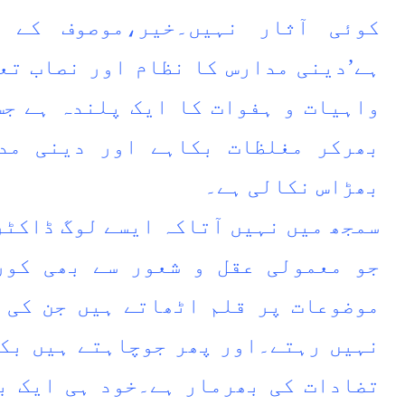
کوئی آثار نہیں۔خیر،موصوف کے 
ہے’دینی مدارس کا نظام اور نصاب تع
واہیات و ہفوات کا ایک پلندہ ہے جس
بھرکر مغلظات بکاہے اور دینی مد
بھڑاس نکالی ہے۔
سمجھ میں نہیں آتاکہ ایسے لوگ ڈاکٹر
جو معمولی عقل و شعور سے بھی کور
موضوعات پر قلم اٹھاتے ہیں جن کی 
نہیں رہتے۔اور پھر جوچاہتے ہیں بک
تضادات کی بھرمار ہے۔خود ہی ایک ب