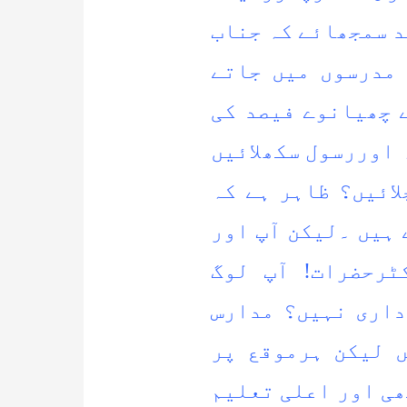
 سمجھائے کہ جناب
 مدرسوں میں جاتے
 چھیانوے فیصد کی
 اوررسول سکھلائیں
ائیں؟ ظاہر ہے کہ
 ہیں ۔لیکن آپ اور
ٹرحضرات! آپ لوگ
داری نہیں؟ مدارس
 لیکن ہرموقع پر
ھی اور اعلی تعلیم