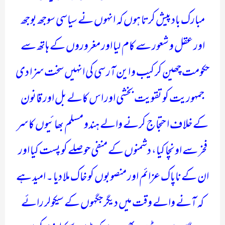
مبارک باد پیش کرتا ہوں کہ انہوں نے سیاسی سوجھ بوجھ
اور عقل و شعور سے کام لیا اور مغروروں کے ہاتھ سے
حکومت چھین کر کیب و این آر سی کی انہیں سخت سزا دی
جمہوریت کو تقویت بخشی اور اس کالے بل اور قانون
کے خلاف احتجاج کرنے والے ہندو مسلم بھائیوں کا سر
فخر سے اونچا کیا، دشمنوں کے منفی حوصلے کو پست کیا اور
ان کے ناپاک عزائم اور منصوبوں کو خاک ملا دیا ۔ امید ہے
کہ آنے والے وقت میں دیگر جگہوں کے سیکولر رائے