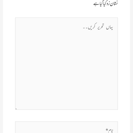
نشان زد کیا گیا ہے
یہاں
تحریر
کریں۔۔
نام*