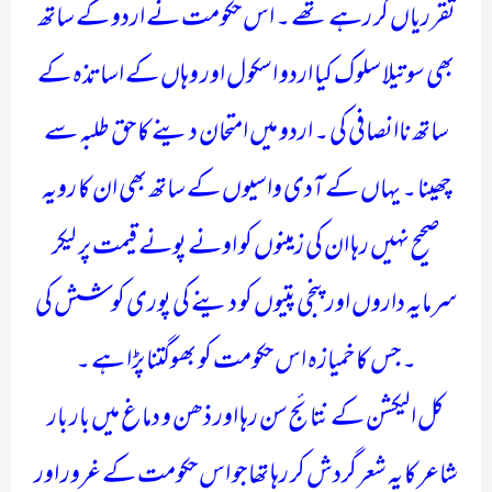
تقرریاں کر رہے تھے ۔ اس حکومت نے اردو کے ساتھ
بھی سوتیلا سلوک کیا اردو اسکول اور وہاں کے اساتذہ کے
ساتھ ناانصافی کی ۔ اردو میں امتحان دینے کا حق طلبہ سے
چھینا ۔ یہاں کے آدی واسیوں کے ساتھ بھی ان کا رویہ
صحیح نہیں رہا ان کی زمینوں کو اونے پونے قیمت پر لیکر
سرمایہ داروں اور پنجی پتیوں کو دینے کی پوری کوشش کی
۔ جس کا خمیازہ اس حکومت کو بھوگتنا پڑا ہے ۔
کل الیکشن کے نتائج سن رہا اور ذھن و دماغ میں بار بار
شاعر کا یہ شعر گردش کر رہا تھا جو اس حکومت کے غرور اور