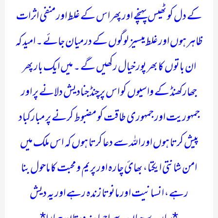
کے دل کو ٹھیس پہنچے اور پھر اس کے غلط اور منفی اثرات
ظاہر ہوں اور غلط میسیز لوگوں کے درمیان جائے ۔ امید کہ
ان باتوں کا بھر پور خیال رکھیں گے ۔ میں ایک بار پھر
جھارکھنڈ کے واسیوں کو اس پرچنڈ جنادیش دلانے پر اور
جمہوریت اور جمہوری طاقت کو مضبوط کرنے پر مبارکباد
پیش کرتا ہوں اور اللہ سے دعا کرتا ہوں کہ اس ملک میں
امن شانتی ایکتا، بھائ چارہ اور پریم و محبت کا ماحول بنا
رہے، انسانیت اور مانوتا زندہ رہے اور یہ دیش