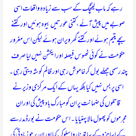
رہے کہ ماب لینچگ کے سب سے زیادہ واقعات اسی
صوبے میں پیش آئے ،کتنی عورتیں بیوہ ہوئیں اور کتنے
بچے یتیم ہوئے اور کتنے گھر ویران ہوئے لیکن اس مغرور
حکومت نے کوئی ٹھوس فیصلہ اور ایکشن نہیں لیا صرف
چند رسمی جملے بول کر خاموش رہی اور ظالم کو شہ دیتی رہی ۔
اسی پر بس نہیں کیا بلکہ یہاں کے ایک مرکزی وزیر نے
قاتلوں کی ضمانت پر ان کو مبارک باد پیش کی اور ان
مجرموں کو پھول مالا پہنیایا ۔ اس حکومت نے بورڈ مدرسے
کے اساتذہ کے ساتھ ناروا سلوک کیا اور ان پر جو زیادتی کی