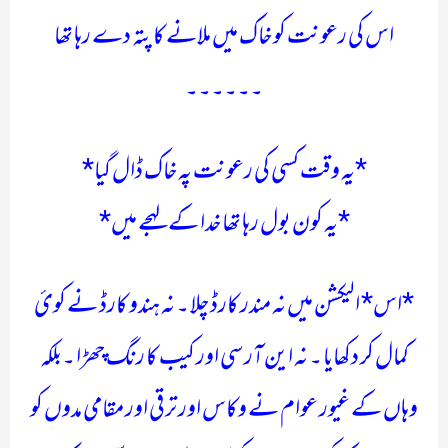
اس کی رعونت کو خاک میں ملانے کا پتہ دے رہا تھا
۔۔۔۔۔۔
*یہ وقت کسی کی رعونت پہ خاک ڈال گیا*
*یہ کون بول رہا تھا خدا کے لہجے میں*
*اس* الیکشن میں نہ مندر کارڈ چلا ۔ نہ ہندو کارڈ نے کوئ
کمال کر دکھایا ۔ نہ این آر سی اور کیب کا رنگ چھڑا ۔بلکہ
وہاں کے غیور عوام نے وکاس اور ترقی اور مقامی مدوں کو