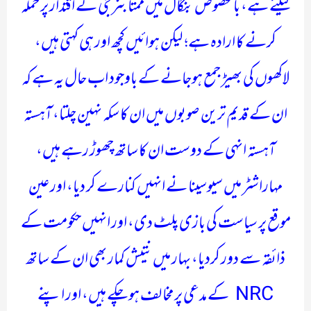
کیلئے ہے، بالخصوص بنگال میں ممتا بنرجی کے اقتدار پر حملہ
کرنے کا ارادہ ہے؛ لیکن ہوائیں کچھ اور ہی کہتی ہیں،
لاکھوں کی بھیڑ جمع ہوجانے کے باوجود اب حال یہ ہے کہ
ان کے قدیم ترین صوبوں میں ان کا سکہ نہین چلتا، آہستہ
آہستہ انہی کے دوست ان کا ساتھ چھوڑ رہے ہیں،
مہاراشٹر میں سیوسینا نے انہیں کنارے کر دیا، اور عین
موقع پر سیاست کی بازی پلٹ دی، اور انہیں حکومت کے
ذائقہ سے دور کردیا، بہار میں نتیش کمار بھی ان کے ساتھ
NRC کے مدعی پر مخالف ہوچکے ہیں، اور اپنے