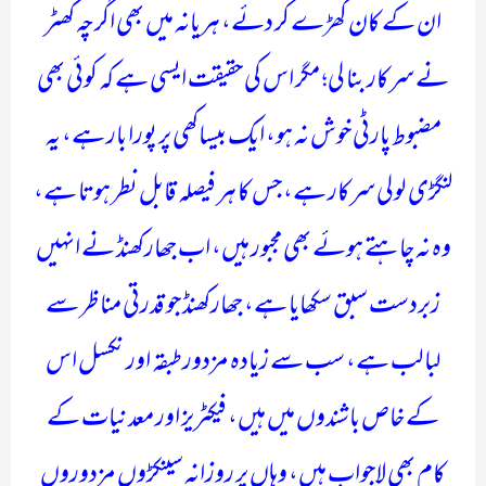
ان کے کان کھڑے کر دئے، ہریانہ میں بھی اگرچہ کھٹر
نے سرکار بنا لی؛ مگر اس کی حقیقت ایسی ہے کہ کوئی بھی
مضبوط پارٹی خوش نہ ہو، ایک بیساکھی پر پورا بار ہے، یہ
لنگڑی لولی سرکار ہے، جس کا ہر فیصلہ قابل نطر ہوتا ہے،
وہ نہ چاہتے ہوئے بھی مجبور ہیں، اب جھارکھنڈ نے انہیں
زبردست سبق سکھایا ہے، جھارکھنڈ جو قدرتی مناظر سے
لبالب ہے، سب سے زیادہ مزدور طبقہ اور نکسل اس
کے خاص باشندوں میں ہیں، فیکٹریز اور معدنیات کے
کام بھی لاجواب ہیں، وہاں پر روزانہ سینکڑوں مزدوروں