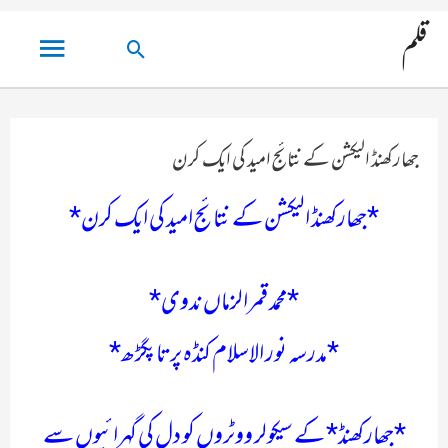
مین
قلم
تلاش
مینو
کریں۔
جھارکھنڈ الیکشن کے نتائج امید کی ایک کرن
*جھارکھنڈ الیکشن کے نتائج امید کی ایک کرن*
*محمد قمرالزماں ندوی*
*مدرسہ نور الاسلام کنڈہ پرتاپگڑھ*
*جھارکھنڈ* کے سیکولر ووٹروں کو دل کی گہرائیوں سے