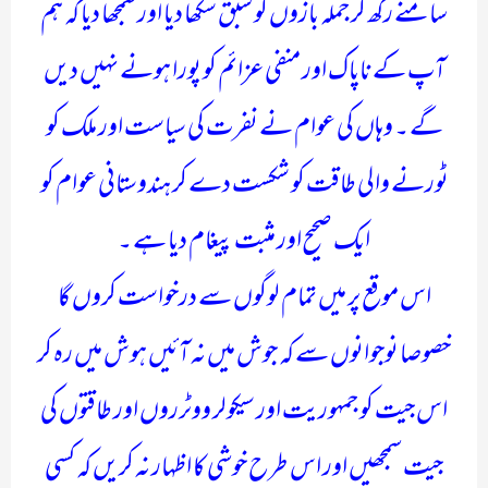
سامنے رکھ کر جملہ بازوں کو سبق سکھا دیا اور سمجھا دیا کہ ہم
آپ کے ناپاک اور منفی عزائم کو پورا ہونے نہیں دیں
گے ۔ وہاں کی عوام نے نفرت کی سیاست اور ملک کو
ٹورنے والی طاقت کو شکست دے کر ہندوستانی عوام کو
ایک صحیح اور مثبت پیغام دیا ہے ۔
اس موقع پر میں تمام لوگوں سے درخواست کروں گا
خصوصا نوجوانوں سے کہ جوش میں نہ آئیں ہوش میں رہ کر
اس جیت کو جمہوریت اور سیکولر ووٹرروں اور طاقتوں کی
جیت سمجھیں اور اس طرح خوشی کا اظہار نہ کریں کہ کسی