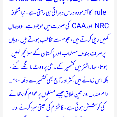
rule کا آزمودہ درس دہراتی ہی رہتی ہے، نیا شگوفہ
NRC اور CAA کی صورت میں موجود ہے، وہ جہاں
کہیں ریلی کرتے ہیں، ہجوم سے مخاطب ہوتے ہیں، وہاں
پر صرف ہندو_ مسلماب اور پاکستان کے سوا کچھ نہیں
ہوتا، مہاراشٹر میں کشمیر کے مدعی پر ووٹ مانگے گئے،
بلکہ اس زمانے میں اکثر اور آج بھی کشمیر سے دفعہ ۳۷۰ _
رام مندر_ اور تین طلاق جیسے مسئلوں پر عوام کو رجحانے
کی کوشش ہوتی ہے، فاشزم کی کھیتی سبز کرنے اور