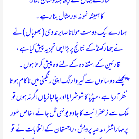
*سارے جہاں سے اچھا ہندوستان ہمارا*
کا ہمیشہ نمونہ اور مثال بنا رہے ۔
ہمارے ایک دوست مولانا صابر ندوی( بھوپال) نے
نے جھارکھنڈ کے نتائج پر بڑا اچھا تجزیہ پیش کیا ہے،
قارئین کے استفادہ کے لئے وہ پیش کرتا ہوں ۔
*پچھلے دو سالوں سے گیروا رنگ اپنی رنگینی میں ناکام ہوتا
نظر آرہا ہے، میڈیا کا شو شرابا اور چالبازیاں اگر نہ ہوں تو
ملک سے زعفرانیت کا جادو یونہی ٹل جائے، خاص طور
پر مہاراشٹر، مدھیہ پردیش، راجستھان کے انتخابات نے تو