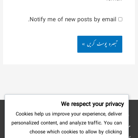
Notify me of new posts by email.
We respect your privacy
Cookies help us improve your experience, deliver
نوٹ: شائع کردہ مضامین وکتب کے جملہ حقوق بحق ناشرین ومصنفین محفوظ ہیں۔ ہمارا
personalized content, and analyze traffic. You can
مقصد صرف علم وتحقیق وتلاش وجستجو میں سہولت پیدا کرنا ہے، لہذا: ویب سائٹ کا مالی
choose which cookies to allow by clicking