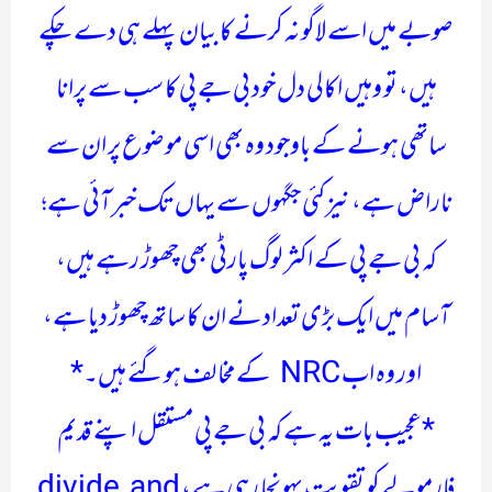
صوبے میں اسے لاگو نہ کرنے کا بیان پہلے ہی دے چکے
ہیں، تو وہیں اکالی دل خود بی جے پی کا سب سے پرانا
ساتھی ہونے کے باوجود وہ بھی اسی موضوع پر ان سے
ناراض ہے، نیز کئی جگہوں سے یہاں تک خبر آئی ہے؛
کہ بی جے پی کے اکثر لوگ پارٹی بھی چھوڑ رہے ہیں،
آسام میں ایک بڑی تعداد نے ان کا ساتھ چھوڑ دیا ہے،
اور وہ اب NRC کے مخالف ہوگئے ہیں۔*
*عجیب بات یہ ہے کہ بی جے پی مستقل اپنے قدیم
فارمولے کو تقویت پہونچا رہی ہے، divide and