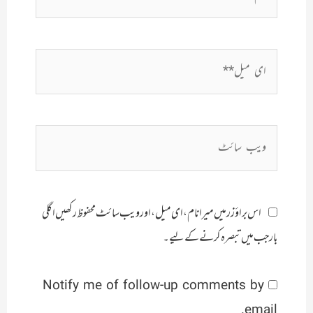
ای
میل**
ویب
سائٹ
اس براؤزر میں میرا نام، ای میل، اور ویب سائٹ محفوظ رکھیں اگلی
بار جب میں تبصرہ کرنے کےلیے۔
Notify me of follow-up comments by
email.