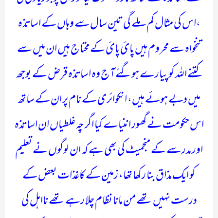
،اس کی مثال کم ملے گی تین سال سے وہاں کے اساتذہ
تنخواہ سے محروم ہیں پائ پائ کے محتاج ہیں ان میں سے
کتنے اللہ کو پیارے ہوگئے آج وہ اساتذہ قرض کے بوجھ
میں دبے ہوئے ہیں، انکوائری کے نام پر ان کے ساتھ
اس حکومت نے گھور اننیاے کیا اگر چہ غلطیاں ان اساتذہ
اور مدرسے کے منجمیٹ کی بھی ہے کہ ان لوگوں نے تعلیم
کو ایک مذاق بنا رکھا تھا، زمین کے کاغذات بعض کے
درست نہیں تھے من مانا نظام چلا رہے تھے نااہل کی