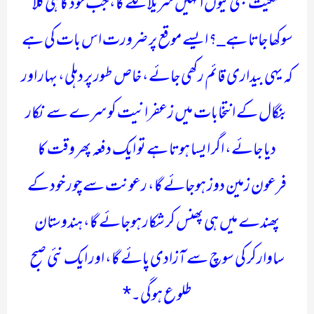
سنگیت بھی کیوں انہیں سریلا لگے گا، جب خود کا ہی گلا
سوکھا جاتا ہے_؟ ایسے موقع پر ضرورت اس بات کی ہے
کہ یہی بیداری قائم رکھی جائے، خاص طور پر دہلی، بہار اور
بنگال کے انتخابات میں زعفرانیت کو سرے سے نکار
دیا جائے، اگر ایسا ہوتا ہے تو ایک دفعہ پھر وقت کا
فرعون زمین دوز ہوجائے گا، رعونت سے چور خود کے
پھندے میں ہی پھنس کر شکار ہوجائے گا، ہندوستان
ساوارکر کی سوچ سے آزادی پائے گا، اور ایک نئی صبح
طلوع ہوگی۔*