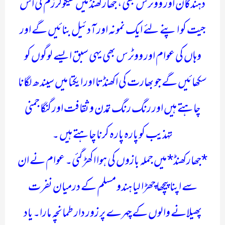
دہندگان اور ووٹرس بھی، جھارکھنڈ میں سیکولرزم کی اس
جیت کو اپنے لئے ایک نمونہ اور آدئیل بنائیں گے اور
وہاں کی عوام اور ووٹرس بھی یہی سبق ایسے لوگوں کو
سکھائیں گے جو بھارت کی اکھنڈتا اور ایکتا میں سیندھ لگانا
چاہتے ہیں اور رنگ رنگ تمدن و ثقافت اور گنگا جمنی
تہذیب کو پارہ پارہ کرنا چاہتے ہیں ۔
*جھارکھنڈ* میں جملہ بازوں کی ہوا اکھڑ گئی۔ عوام نے ان
سے اپنا پیچھا چھڑا لیا ہندو مسلم کے درمیان نفرت
پھیلانے والوں کے چہرے پر زور دار طمانچہ مارا۔ یاد