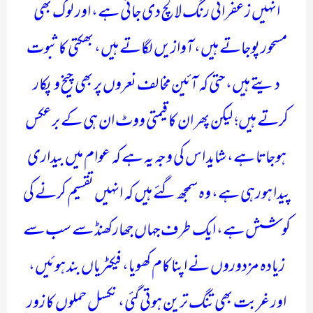
انہیں زعفرانی رنگ لالچ دی جاتی ہے، اور لوگ بھی
مسحور پوجاتے ہیں، آوازیں لگاتے ہیں، بھکتی کا ثبوت
دیتے ہیں، حتی کہ آئین مخالف نعروں پر بھی چیخ و پکار
کرتے ہیں؛ لیکن پھر ان کا قیمتی ووٹ ان ہی کے برعکس
ہوجاتا ہے، شاید اس کی وجہ یہ ہے کہ عوام میں بیداری
پیدا ہورہی ہے، وہ سمجھ گئے ہیں کہ انہیں تقسیم کرنے کی
کوشش ہے، ایک طرف جہاں جھارکھنڈ سے سب سے
زیادہ مزدوروں نے اپنا کام کھویا، فیکٹریاں بند ہوئیں،
اور غربت بھی تنگ ترین ہوتی گئی، نکسل حملوں کا زور