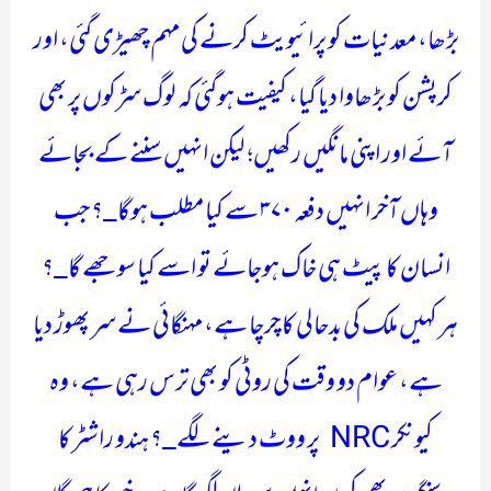
بڑھا، معدنیات کو پرائیویٹ کرنے کی مہم چھیڑی گئی، اور
کرپشن کو بڑھاوا دیا گیا، کیفیت ہوگئی کہ لوگ سڑکوں پر بھی
آئے اور اپنی مانگیں رکھیں؛ لیکن انہیں سننے کے بجائے
وہاں آخر انہیں دفعہ ۳۷۰ سے کیا مطلب ہوگا_؟ جب
انسان کا پیٹ ہی خاک ہوجائے تو اسے کیا سوجھے گا_؟
ہر کہیں ملک کی بدحالی کا چرچا ہے، مہنگائی نے سر پھوڑ دیا
ہے، عوام دو وقت کی روٹی کو بھی ترس رہی ہے، وہ
کیونکر NRC پر ووٹ دینے لگے_؟ ہندو راشٹر کا