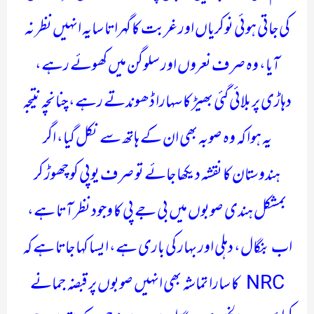
کی جاتی ہوئی نوکریاں اور غربت کا گہراتا سایہ انہیں نظر نہ
آیا، وہ صرف نعروں اور سلوگن میں کھوئے رہے،
دہاڑی پر بلائی گئی بھیڑ کا سہارا ڈھوندتے رہے، چنانچہ نتیجہ
یہ ہوا کہ وہ صوبہ بھی ان کے ہاتھ سے نکل گیا، اگر
ہندوستان کا نقشہ دیکھا جائے تو صرف یوپی کو چھوڑ کر
بمشکل ہندی صوبوں میں بی جے پی کا وجود نظر آتا ہے،
اب بنگال، دہلی اور بہار کی باری ہے، ایسا کہا جاتا ہے کہ
NRC کا سارا تماشہ بھی انہیں صوبوں پر قبضہ جمانے