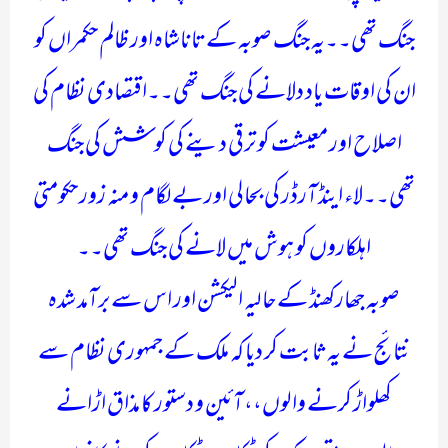
جنگ تھی۔۔یہ جنگ صوبہ کے تاناشاہ اور ظالم حکمراں کو
ان کی اوقات یاد دلانے کی جنگ تھی۔۔اقتصادی نظام کی
اصلاح اور معیشت کو ترقی دینے کی کوشش کی جنگ
تھی۔۔لاء اینڈ آرڈر کی بحالی اور بےلگام و منہ زور حکومتی
اہلکاروں کو ہوش میں لانے کی جنگ تھی۔۔
صوبہ جھارکھنڈ کے حالیہ الیکشن اور اس سے برآمد شدہ
نتائج نے یہ ثابت کر دیا کہ ملک کے جمہوری نظام سے
کھلواڑ کرنے والوں،، آئین و دستور کا مذاق اڑانے