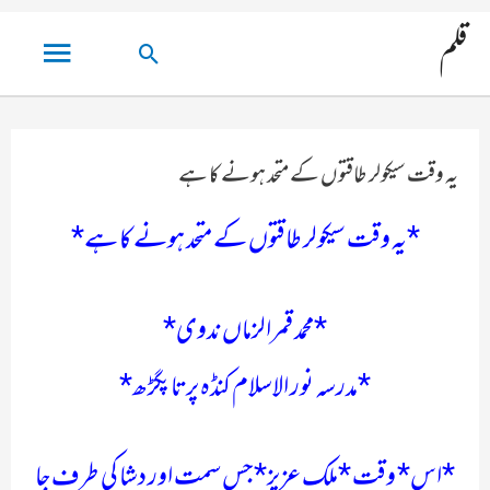
مین
قلم
تلاش
مینو
کریں۔
یہ وقت سیکولر طاقتوں کے متحد ہونے کا ہے
*یہ وقت سیکولر طاقتوں کے متحد ہونے کا ہے*
*محمد قمرالزماں ندوی*
*مدرسہ نور الاسلام کنڈہ پرتاپگڑھ*
*اس* وقت *ملک عزیز* جس سمت اور دشا کی طرف جا