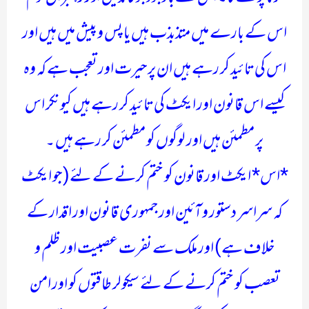
اس کے بارے میں متذبذب ہیں یا پس و پیش میں ہیں اور
اس کی تائید کر رہے ہیں ان پر حیرت اور تعجب ہے کہ وہ
کیسے اس قانون اور ایکٹ کی تائید کر رہے ہیں کیونکر اس
پر مطمئن ہیں اور لوگوں کو مطمئن کر رہے ہیں ۔
*اس* ایکٹ اور قانون کو ختم کرنے کے لئے( جو ایکٹ
کہ سراسر دستور و آئین اور جمہوری قانون اور اقدار کے
خلاف ہے) اور ملک سے نفرت عصبیت اور ظلم و
تعصب کو ختم کرنے کے لئے سیکولر طاقتوں کو اور امن