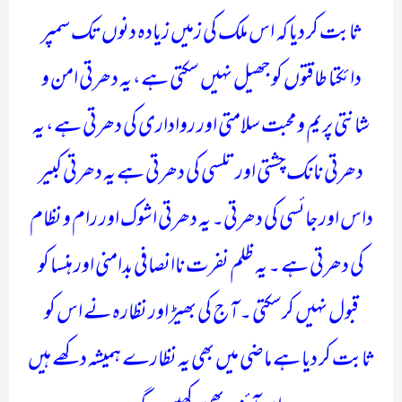
ثابت کر دیا کہ اس ملک کی زمیں زیادہ دنوں تک سمپر
دائکتا طاقتوں کو جھیل نہیں سکتی ہے، یہ دھرتی امن و
شانتی پریم و محبت سلامتی اور رواداری کی دھرتی ہے، یہ
دھرتی نانک چشتی اور تلسی کی دھرتی ہے یہ دھرتی کبیر
داس اور جائسی کی دھرتی۔ یہ دھرتی اشوک اور رام و نظام
کی دھرتی ہے ۔ یہ ظلم نفرت ناانصافی بدامنی اور ہنسا کو
قبول نہیں کرسکتی ۔ آج کی بھیڑ اور نظارہ نے اس کو
ثابت کر دیا ہے ماضی میں بھی یہ نظارے ہمیشہ دکھے ہیں