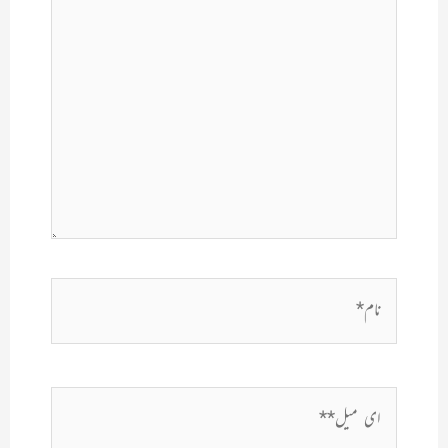
کریں۔۔
نام*
ای
میل**