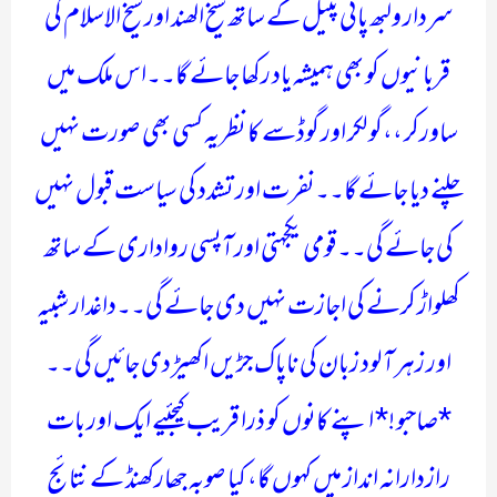
سردار ولبھ پائی پٹیل کے ساتھ شیخ الھند اور شیخ الاسلام کی
قربانیوں کو بھی ہمیشہ یاد رکھا جائے گا۔۔اس ملک میں
ساورکر ،،گولکر اور گوڈسے کا نظریہ کسی بھی صورت نہیں
چلنے دیا جائے گا۔۔نفرت اور تشدد کی سیاست قبول نہیں
کی جائے گی۔۔قومی یکجہتی اور آپسی رواداری کے ساتھ
کھلواڑ کرنے کی اجازت نہیں دی جائے گی۔۔داغدار شبیہ
اور زہر آلود زبان کی ناپاک جڑیں اکھیڑ دی جائیں گی۔۔
*صاحبو !* اپنے کانوں کو ذرا قریب کیجئیے ایک اور بات
رازدارانہ انداز میں کہوں گا، کیا صوبہ جھارکھنڈ کے نتائج