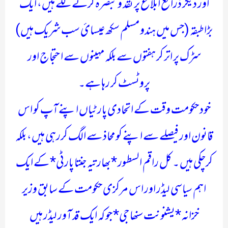
اور دیگر ذرائع ابلاغ پر نقد و تبصرہ کرنے لگے ہیں، ایک
بڑا طبقہ (جس میں ہندو مسلم سکھ عیسائ سب شریک ہیں)
سڑک پر اتر کر ہفتوں سے بلکہ مہینوں سے احتجاج اور
پروٹسٹ کر رہا ہے۔
خود حکومت وقت کے اتحادی پارٹیاں اپنے آپ کو اس
قانون اور فیصلے سے اپنے کو محاذ سے الگ کررہی ہیں، بلکہ
کرچکی ہیں ۔ کل راقم السطور *بھارتیہ جنتا پارٹی* کے ایک
اہم سیاسی لیڈر اور اس مرکزی حکومت کے سابق وزیر
خزانہ *یشنونت سنھا جی* جو کہ ایک قد آور لیڈر ہیں