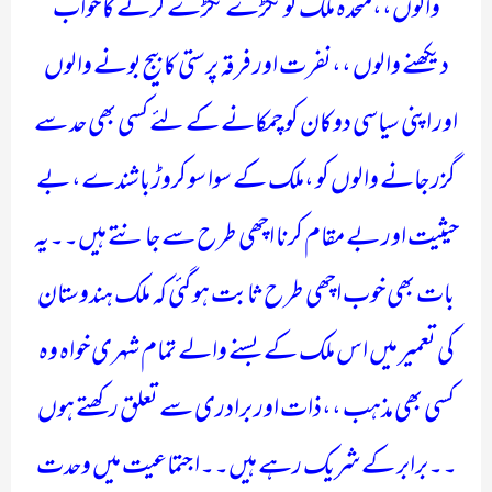
والوں،،متحدہ ملک کو ٹکڑے ٹکڑے کرنے کا خواب
دیکھنے والوں ،،نفرت اور فرقہ پرستی کا بیج بونے والوں
اور اپنی سیاسی دوکان کو چمکانے کے لئے کسی بھی حد سے
گزر جانے والوں کو ،ملک کے سوا سو کروڑ باشندے، بے
حیثیت اور بے مقام کرنا اچھی طرح سے جانتے ہیں۔۔یہ
بات بھی خوب اچھی طرح ثابت ہو گئی کہ ملک ہندوستان
کی تعمیر میں اس ملک کے بسنے والے تمام شہری خواہ وہ
کسی بھی مذہب ،،ذات اور برادری سے تعلق رکھتے ہوں
۔۔برابر کے شریک رہے ہیں۔۔اجتماعیت میں وحدت