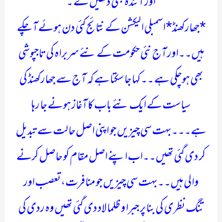
اور آئندہ بھی دکھیں گے ۔
*جھارکھنڈ* اسمبلی الیکشن کے نتائج کئی دن ہوئے آ چکے
ہیں۔۔اور آج نئی حکومت کے نئے سربراہ کی تاجپوشی
بھی ہوچکی ہے ۔۔کہا جا سکتا ہے کہ آج سے جھارکھنڈ کی
سیاست کے ایک نئے باب کا آغاز ہونے جا رہا
ہے۔۔۔بہت سی چیزیں جو اپنی اصل حالت سے تبدیل
کر دی گئی تھیں۔۔اب اپنے اصل مقام کو حاصل کرنے
والی ہیں۔۔بہت سی چیزیں جو منافرت،تعصب اور
تنگ نظری کی بنا پر جبرا و ظلما لاد دی گئی تھیں وہ ردی کی