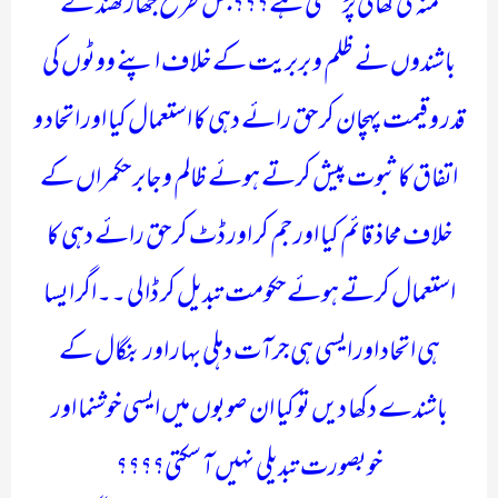
منہ کی کھانی پڑ سکتی ہے؟؟؟جس طرح جھارکھنڈ کے
باشندوں نے ظلم و بربریت کے خلاف اپنے ووٹوں کی
قدر و قیمت پہچان کر حق رائے دہی کا استعمال کیا اور اتحاد و
اتفاق کا ثبوت پیش کرتے ہوئے ظالم و جابر حکمراں کے
خلاف محاذ قائم کیا اور جم کر اور ڈٹ کر حق رائے دہی کا
استعمال کرتے ہوئے حکومت تبدیل کر ڈالی ۔۔اگر ایسا
ہی اتحاد اور ایسی ہی جرآت دہلی بہار اور بنگال کے
باشندے دکھا دیں تو کیا ان صوبوں میں ایسی خوشنما اور
خوبصورت تبدیلی نہیں آ سکتی؟؟؟؟