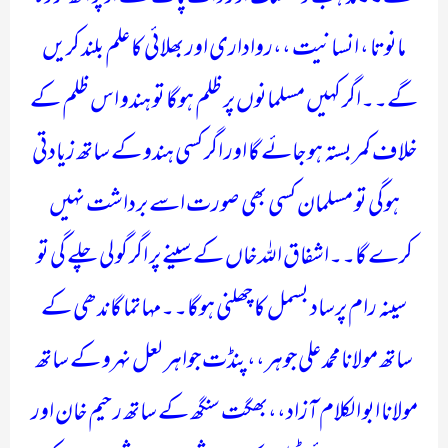
مانوتا ، انسانیت ،،رواداری اور بھلائی کا علم بلند کریں
گے۔۔اگر کہیں مسلمانوں پر ظلم ہوگا تو ہندو اس ظلم کے
خلاف کمر بستہ ہو جائے گا اور اگر کسی ہندو کے ساتھ زیادتی
ہوگی تو مسلمان کسی بھی صورت اسے برداشت نہیں
کرے گا۔۔اشفاق اللہ خاں کے سینے پر اگر گولی چلے گی تو
سینہ رام پرساد بسمل کا چھلنی ہوگا۔۔مہاتما گاندھی کے
ساتھ مولانا محمد علی جوہر،،پنڈت جواہر لعل نہرو کے ساتھ
مولانا ابو الکلام آزاد،،بھگت سنگھ کے ساتھ رحیم خان اور