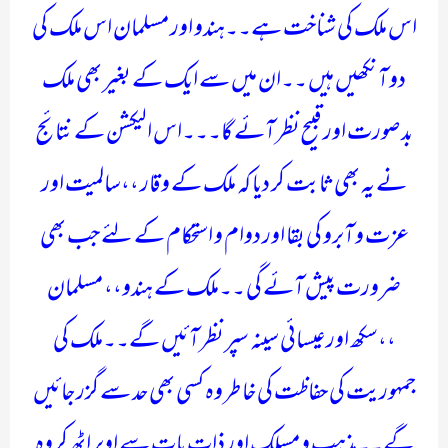
اس ملک کی شناخت ہے۔۔ہندو اور مسلمان اس ملک کی
دو آنکھیں ہیں ۔۔ان میں سے ایک کے بغیر بھی ملک
بدصورت اور قبیح نظر آئے گا۔۔۔اس الیکشن کے نتائج
نے یہ بھی ثابت کر دیا کہ ملک کے وقار ،،سالمیت اور
عزت و آبرو کی بقا اور دوام و استحکام کے لئے جب بھی
ضرورت پیش آئے گی ۔۔ملک کے ہندو،، مسلمان
،،سکھ اور عیسائی سینہ سپر نظر آئیں گے۔۔ملک کی
جمہوریت کی حفاظت کی خاطر وہ کسی بھی حد سے گزر جائیں
گے۔۔مذہب و مسلک اور ذات پات سے اوپر اٹھ کر وہ