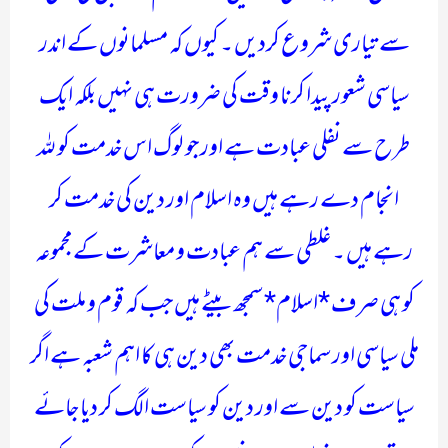
سے تیاری شروع کردیں ۔ کیوں کہ مسلمانوں کے اندر
سیاسی شعور پیدا کرنا وقت کی ضرورت ہی نہیں بلکہ ایک
طرح سے نفلی عبادت ہے اور جو لوگ اس خدمت کو للہ
انجام دے رہے ہیں وہ اسلام اور دین کی خدمت کر
رہے ہیں ۔ غلطی سے ہم عبادت و معاشرت کے مجموعہ
کو ہی صرف *اسلام* سمجھ بیٹے ہیں جب کہ قوم و ملت کی
ملی سیاسی اور سماجی خدمت بھی دین ہی کا اہم شعبہ ہے اگر
سیاست کو دین سے اور دین کو سیاست الگ کر دیا جائے