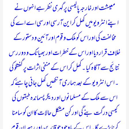
معیشت اور خارجہ پالیسی پر گہری نظر ہے انہوں نے
اپنے انٹرویو میں کھل کر این آر سی اور سی اے اے کی
مخالفت کی اور اس کو ملک و قوم اور آئین و دستور کے
خلاف قرار دیا اور اس کے خطرات اور بھیانک و دور رس
نتائج سے آگاہ کیا ۔ کھل کر اس کے منفی اثرات پر گفتگو کی
۔ اس انٹرویو کے بعد ہماری آنکھیں کھل جانی چاہئے کہ
اس سے ملک کے مسلمانوں اور دیگر پسماندہ طبقوں کی
کیسی درگت بنے گی اور کن مشکل حالات کا ان کو سامنا
کرنا پڑے گا۔ اس کے باوجود جو قائدین اور رہبران قوم