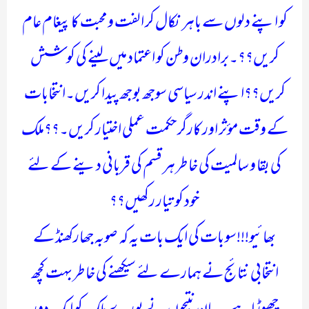
کو اپنے دلوں سے باہر نکال کر الفت و محبت کا پیغام عام
کریں؟؟۔برادران وطن کو اعتماد میں لینے کی کوشش
کریں؟؟اپنے اندر سیاسی سوجھ بوجھ پیدا کریں۔انتخابات
کے وقت مؤثر اور کارگر حکمت عملی اختیار کریں۔؟؟ملک
کی بقا و سالمیت کی خاطر ہر قسم کی قربانی دینے کے لئے
خود کو تیار رکھیں؟؟
بھائیو!!!سو بات کی ایک بات یہ کہ صوبہ جھارکھنڈ کے
انتخابی نتائج نے ہمارے لئے سیکھنے کی خاطر بہت کچھ