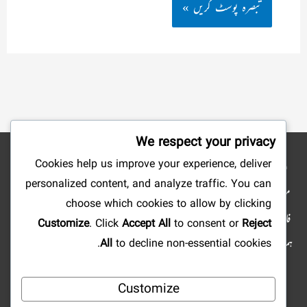
We respect your privacy
Cookies help us improve your experience, deliver
نوٹ: شائع کردہ مضامین وکتب کے جملہ حقوق بحق ناشرین ومصنفین محفوظ ہیں۔ ہمارا
personalized content, and analyze traffic. You can
مقصد صرف علم وتحقیق وتلاش وجستجو میں سہولت پیدا کرنا ہے، لہذا: ویب سائٹ کا مالی
choose which cookies to allow by clicking
فائدہ کے لئے استعمال کرنا منوع ہے، آپ علمی مضامین ومستند دینی کتابیں ارسال فرما کر
Customize
. Click
Accept All
to consent or
Reject
ہمارا تعاون کرسکتے ہیں اور رب کریم کے یہاں اجر عظیم پا سکتے ہیں۔ اور اگر آپ کو کہیں بھی
All
to decline non-essential cookies.
کسی قسم کی کوئی خامی یاغلطی نظر آئے تو ہمیں ضرور اطلاع فرمائیں۔ ہمارا ایمیل
Customize
ایڈریس: Qalam@eSabaq.com |