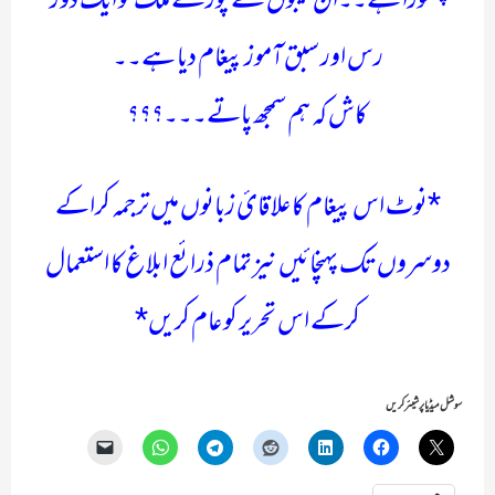
چھوڑا ہے۔۔ان نتیجوں نے پورے ملک کو ایک دور
رس اور سبق آموز پیغام دیا ہے۔۔
کاش کہ ہم سمجھ پاتے۔۔۔؟؟؟
*نوٹ اس پیغام کا علاقائ زبانوں میں ترجمہ کراکے
دوسروں تک پہنچائیں نیز تمام ذرائع ابلاغ کا استعمال
کرکے اس تحریر کو عام کریں*
سوشل میڈیا پر شیئر کریں