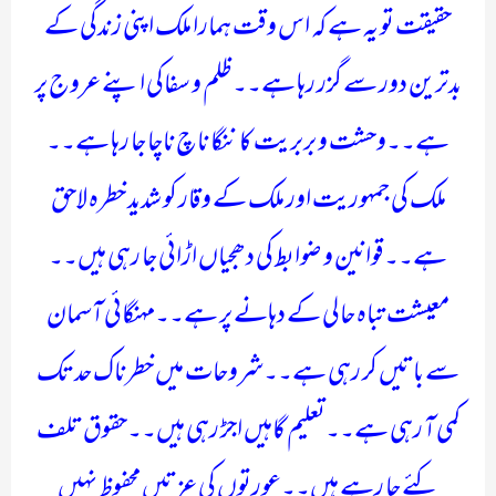
حقیقت تو یہ ہے کہ اس وقت ہمارا ملک اپنی زندگی کے
بدترین دور سے گزر رہا ہے۔۔ظلم و سفاکی اپنے عروج پر
ہے۔۔وحشت و بربریت کا ننگا ناچ ناچا جا رہا ہے۔۔
ملک کی جمہوریت اور ملک کے وقار کو شدید خطرہ لاحق
ہے۔۔قوانین و ضوابط کی دھجیاں اڑائی جا رہی ہیں۔۔
معیشت تباہ حالی کے دہانے پر ہے۔۔مہنگائی آسمان
سے باتیں کر رہی ہے۔۔شروحات میں خطرناک حد تک
کمی آ رہی ہے۔۔تعلیم گاہیں اجڑ رہی ہیں۔۔حقوق تلف
کئے جا رہے ہیں۔۔عورتوں کی عزتیں محفوظ نہیں