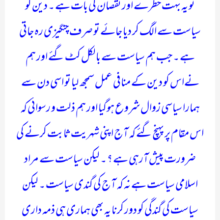
تو یہ بہت خطرے اور نقصان کی بات ہے ۔ دین کو
سیاست سے الگ کر دیا جائے تو صرف چنگیزی رہ جاتی
ہے ۔ جب ہم سیاست سے بالکل کٹ گئے اور ہم
نےاس کو دین کے منافی عمل سمجھ لیا تو اسی دن سے
ہمارا سیاسی زوال شروع ہوگیا اور ہم ذلت و رسوائی کہ
اس مقام پر پہنچ گئے کہ آج اپنی شہریت ثابت کرنے کی
ضرورت پیش آرہی ہے ؟ ۔ لیکن سیاست سے مراد
اسلامی سیاست ہے نہ کہ آج کی گندی سیاست ۔ لیکن
سیاست کی گندگی کو دور کرنا یہ بھی ہماری ہی ذمہ داری