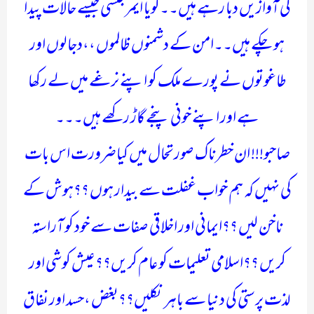
کی آوازیں دبا رہے ہیں۔۔گویا ایمرجنسی جیسے حالات پیدا
ہو چکے ہیں۔۔امن کے دشمنوں ظالموں ،،دجالوں اور
طاغوتوں نے پورے ملک کو اپنے نرغے میں لے رکھا
ہے اور اپنے خونی پنجے گاڑ رکھے ہیں۔۔۔
صاحبو!!! ان خطرناک صورتحال میں کیاضرورت اس بات
کی نہیں کہ ہم خواب غفلت سے بیدار ہوں ؟؟ہوش کے
ناخن لیں ؟؟ایمانی اور اخلاقی صفات سے خود کو آراستہ
کریں ؟؟اسلامی تعلیمات کو عام کریں؟؟ عیش کوشی اور
لذت پرستی کی دنیا سے باہر نکلیں؟؟بغض ،حسد اور نفاق