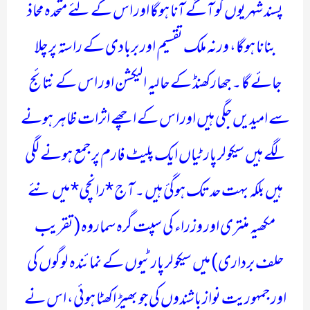
پسند شہریوں کو آگے آنا ہوگا اور اس کے لئے متحدہ محاذ
بنانا ہوگا، ورنہ ملک تقسیم اور بربادی کے راستہ پر چلا
جائے گا ۔ جھارکھنڈ کے حالیہ الیکشن اور اس کے نتائج
سے امیدیں جگی ہیں اور اس کے اچھے اثرات ظاہر ہونے
لگے ہیں سیکولر پارٹیاں ایک پلیٹ فارم پر جمع ہونے لگی
ہیں بلکہ بہت حد تک ہوگئ ہیں ۔ آج *رانچی* میں نئے
مکھیہ منتری اور وزراء کی سپت گرہ سماروہ( تقریب
حلف برداری) میں سیکولر پارٹیوں کے نمائندہ لوگوں کی
اور جمہوریت نواز باشندوں کی جو بھیڑ اکھٹا ہوئی، اس نے