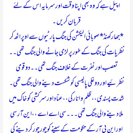
اپیل ہے کہ وہ بھی اپنا وقت اور سرمایہ اس کے لئے
قربان کریں ۔
*جھارکھنڈ* صوبائی الیکشن کی جنگ پارٹیوں سے اوپر اٹھ کر
نظریات کی جنگ کے طور پر لڑی جانے والی جنگ تھی۔۔
تعصب اور نفرت کے خلاف جنگ تھی۔۔دو قومی
نظرئیے اور دوغلی پالیسی کو شکست دینے والی جنگ تھی۔
شدت پسندی،،ظلم و انارکی،،عناد اور سرکشی کو خاک میں
ملا دینے والی جنگ تھی۔۔۔سی اے اے ،،این آر سی
اور این پی آر کے حکومت کے سپنے کو چور چور کر دینے کی