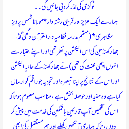
ٹوکڑی کی نذر کر دیی جائیں گی۔۔
ہمارے ایک عزیز اور قریبی رشتہ دار *مولانا شمس پرویز
مظاہری* (مہتمم مدرسہ نظامیہ دار القرآن دگھی گڈا
جھارکھنڈ جن کی اس الیکشن پر نظر تھی اور اپنے اعتبار سے
انہوں اچھی محنت کی تھی) نے جھارکھنڈ کے حالیہ الیکشن
اور اس کے نتائج پر اپنا تبصرہ اور تجزیہ جو راقم کو ارسال
کیا ہے وہ مفید اور حوصلہ بخش ہے ، مناسب معلوم ہوتا کہ
اس کی تلخیص آپ قارئین باتمکین کی خدمت میں پیش کر
دوں، تاکہ ہماری آنکھیں کھلے اور ہم مستقبل کی ابھی