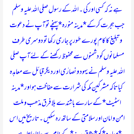
ہے نہ کہ کسی اور کی ۔ اللہ کے رسول صلی اللہ علیہ وسلم
جب ہجرت کرکے *مدینہ منورہ* پہنچے تو آپ نے دعوت
و تبلیغ کا کام پورے طور پر جاری رکھا تو دوسری طرف
مسلمانوں کو دشمنوں سے محفوظ رکھنے کے لئے آپ صلی
اللہ علیہ وسلم نے یہود و نصارٰی اور دیگر قبائل سے معاہدہ
کیا تاکہ مشرکین مکہ کی شرارت سے حفاظت ہو اور *مدینہ
اسٹیٹ* کے سارے باشندے بلا فرق مذھب و ملت
امن و امان اور سلامتی کے ساتھ رہ سکیں ۔ تاریخ میں اس