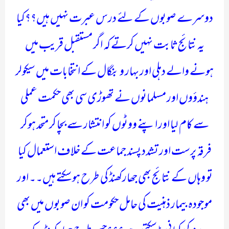
دوسرے صوبوں کے لئے درس عبرت نہیں ہیں؟؟کیا
یہ نتائج ثابت نہیں کرتے کہ اگر مستقبل قریب میں
ہونے والے دہلی اور بہار و بنگال کے انتخابات میں سیکولر
ہندؤوں اور مسلمانوں نے تھوڑی سی بھی حکمت عملی
سے کام لیا اور اپنے ووٹوں کو انتشار سے بچا کر متحد ہوکر
فرقہ پرست اور تشدد پسند جماعت کے خلاف استعمال کیا
تو وہاں کے نتائج بھی جھارکھنڈ کی طرح ہو سکتے ہیں۔۔ اور
موجودہ بیمار ذہنیت کی حامل حکومت کو ان صوبوں میں بھی