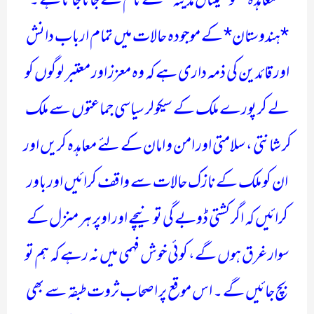
*معاہدہ* کو *میثاق مدینہ* کے نام سے جانا جاتا ہے ۔
*ہندوستان* کے موجودہ حالات میں تمام ارباب دانش
اور قائدین کی ذمہ داری ہے کہ وہ معزز اور معتبر لوگوں کو
لے کر پورے ملک کے سیکولر سیاسی جماعتوں سے ملک
کر شانتی ، سلامتی اور امن و امان کے لئے معاہدہ کریں اور
ان کو ملک کے نازک حالات سے واقف کرائیں اور باور
کرائیں کہ اگر کشتی ڈوبے گی تو نیچے اور اوپر ہر منزل کے
سوار غرق ہوں گے، کوئی خوش فہمی میں نہ رہے کہ ہم تو
بچ جائیں گے ۔ اس موقع پر اصحاب ثروت طبقہ سے بھی