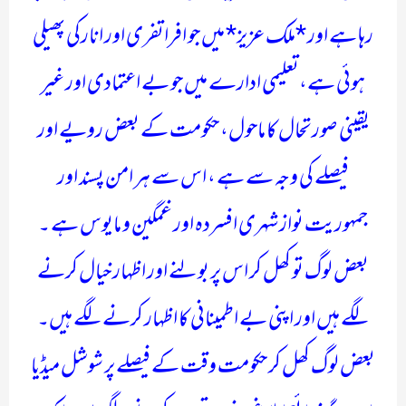
رہا ہے اور *ملک عزیز* میں جو افراتفری اور انارکی پھیلی
ہوئی ہے،تعلیمی ادارے میں جو بے اعتمادی اور غیر
یقینی صورتحال کا ماحول، حکومت کے بعض رویے اور
فیصلے کی وجہ سے ہے ، اس سے ہر امن پسند اور
جمہوریت نواز شہری افسردہ اور غمگین و مایوس ہے ۔
بعض لوگ تو کھل کر اس پر بولنے اور اظہار خیال کرنے
لگے ہیں اور اپنی بے اطمینانی کا اظہار کرنے لگے ہیں۔
بعض لوگ کھل کر حکومت وقت کے فیصلے پر شوشل میڈیا