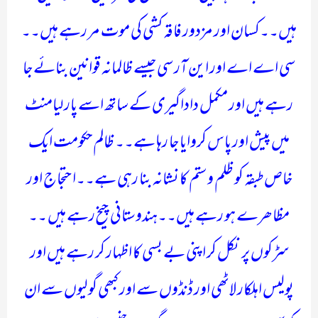
ہیں۔۔کسان اور مزدور فاقہ کشی کی موت مر رہے ہیں۔۔
سی اے اے اور این آر سی جیسے ظالمانہ قوانین بنائے جا
رہے ہیں اور مکمل داداگیری کے ساتھ اسے پارلیامنٹ
میں پیش اور پاس کروایا جا رہا ہے۔۔ ظالم حکومت ایک
خاص طبقہ کو ظلم و ستم کا نشانہ بنا رہی ہے۔۔احتجاج اور
مظاھرے ہو رہے ہیں۔۔ہندوستانی چیخ رہے ہیں ۔۔
سڑکوں پر نکل کر اپنی بے بسی کا اظہار کر رہے ہیں اور
پولیس اہلکار لاٹھی اور ڈنڈوں سے اور کبھی گولیوں سے ان