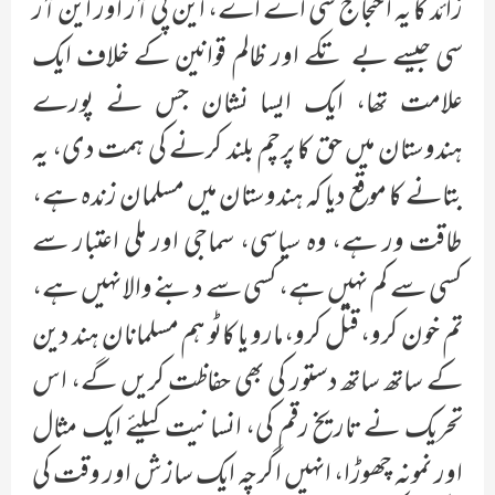
زائد کا یہ احتجاج سی اے اے، این پی آر اور این آر
سی جیسے بے تکے اور ظالم قوانین کے خلاف ایک
علامت تھا، ایک ایسا نشان جس نے پورے
ہندوستان میں حق کا پرچم بلند کرنے کی ہمت دی، یہ
بتانے کا موقع دیا کہ ہندوستان میں مسلمان زندہ ہے،
طاقت ور ہے، وہ سیاسی، سماجی اور ملی اعتبار سے
کسی سے کم نہیں ہے، کسی سے دبنے والا نہیں ہے،
تم خون کرو، قتل کرو، مارو یا کاٹو ہم مسلمانان ہند دین
کے ساتھ ساتھ دستور کی بھی حفاظت کریں گے، اس
تحریک نے تاریخ رقم کی، انسانیت کیلئے ایک مثال
اور نمونہ چھوڑا، انہیں اگرچہ ایک سازش اور وقت کی