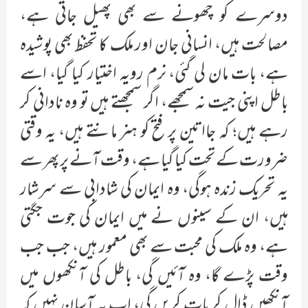
دوسرے کو چھونے سے بھی پھیل جاتی ہے،
مصالحت ہیں، انسانی جان اور ملک کا تحفظ بھی پوشیدہ
ہے، بات مان لی گئی، نرم رویہ اختیار کیا گیا، اسے
باطل اپنی جیت نہ سمجھے، اگر سمجھتے ہیں تو وہ نادانی کر
رہے ہیں؛ کہ جااتین پر فتح کو ہنر مانتے ہیں، یہ وقتی
ضرورت کے تحت کیا گیا ہے، وقت آنے پر پھر سے
یہ تحریک زندہ ہوگی، وہ ایمان کی شادابی سے سرشار
ہیں، ان کے سینوں نے میں ایمان کی جوت جگتی
ہے، وہ ملک کی محبت سے بھی معمور ہیں، جب جب
وقت پڑے گا، وہ آئیں گی، باطل کی آنکھوں میں
آنکھیں ڈال کر بات کریں گی، اب یہ آسان نہیں کہ