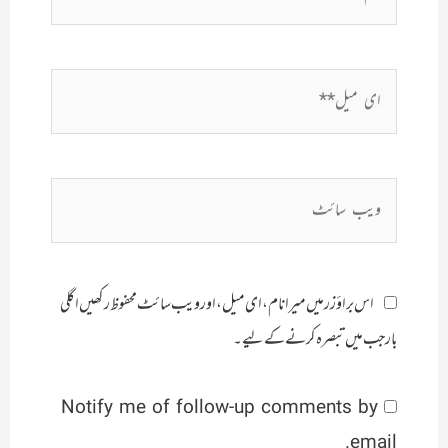
ای
میل**
ویب
سائٹ
اس براؤزر میں میرا نام، ای میل، اور ویب سائٹ محفوظ رکھیں اگلی
بار جب میں تبصرہ کرنے کےلیے۔
Notify me of follow-up comments by
email.