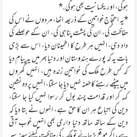
ہوگی، اور یکسانیت بھی ہوگی.*
*یہ احتجاج خواتین کے ذریعہ اٹھا، مردوں نے اس کی
حفاظت کی، ان کی پشت پناہی کی، ان کے حوصلے کی
داد دی، انہیں ہر طرح کا اطمینان دیا، اس سے بڑی
بات یہ کہ پورے ہندوستان اور دنیا بھر میں یہ پیام دیا
کہ کس طرح ملک کی خواتین زندہ ہیں، انہیں گھروں
میں بیٹھے رہنے کا طعنہ نہیں دیا جا سکتا، انہیں پردہ نشین
کہہ کر اور قدامت پسند بول کر رسوا نہیں کیا جا سکتا،
دین کی اتباع ہر ان کا حق ہے، انہوں نے بتا دیا کہ
دین کے ساتھ ساتھ دنیا داری بھی انہیں خوب آتی
ہے، اگر موقع پڑ جائے تو ملک کی حفاظت کیلئے سینہ سپر