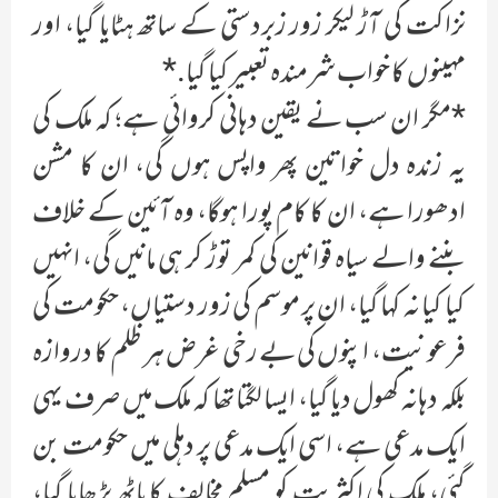
نزاکت کی آڑ لیکر زور زبردستی کے ساتھ ہٹایا گیا، اور
مہینوں کا خواب شرمندہ تعبیر کیا گیا.*
*مگر ان سب نے یقین دہانی کروائی ہے؛ کہ ملک کی
یہ زندہ دل خواتین پھر واپس ہوں گی، ان کا مشن
ادھورا ہے، ان کا کام پورا ہوگا، وہ آئین کے خلاف
بننے والے سیاہ قوانین کی کمر توڑ کر ہی مانیں گی، انہیں
کیا کیا نہ کہا گیا، ان پر موسم کی زور دستیاں، حکومت کی
فرعونیت، اپنوں کی بے رخی غرض ہر ظلم کا دروازہ
بلکہ دہانہ کھول دیا گیا، ایسا لگتا تھا کہ ملک میں صرف یہی
ایک مدعی ہے، اسی ایک مدعی پر دہلی میں حکومت بن
گئی، ملک کی اکثریت کو مسلم مخالف کا پاٹھ پڑھایا گیا،