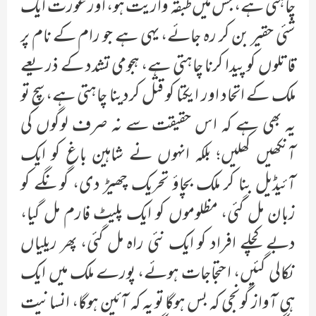
چاہتی ہے، جس میں طبقہ واریت ہو، اور عورت ایک
شئی حقیر بن کر رہ جائے، یہی ہے جو رام کے نام پر
قاتلوں کو پیدا کرنا چاہتی ہے، ہجومی تشدد کے ذریعے
ملک کے اتحاد اور ایکتا کو قتل کردینا چاہتی ہے، سچ تو
یہ بھی ہے کہ اس حقیقت سے نہ صرف لوگوں کی
آنکھیں کھلیں؛ بلکہ انہوں نے شاہین باغ کو ایک
آئیڈیل بنا کر ملک بچاؤ تحریک چھیڑ دی، گونگے کو
زبان مل گئی، مظلوموں کو ایک پلیٹ فارم مل گیا،
دبے کچلے افراد کو ایک نئی راہ مل گئی، پھر ریلیاں
نکالی گئیں، احتجاجات ہوئے، پورے ملک میں ایک
ہی آواز گونجی کہ بس ہوگا تو یہ کہ آئین ہوگا، انسانیت