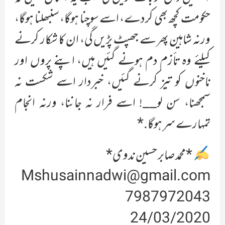
حکومت کچھ بھی کردے، اسے سوچنا ہوگا، سنبھلنا ہوگا،
ورنہ شاہین پھر سے جھپٹ پڑیں گی، ان کا شکار کرنے
کیلئے وہ تأزم دم ہونے گئیں ہیں، اپنے پروں اور
ناخنوں کو تیز کرنے گئیں، خبردار اسے شکست نہ
سمجھنا، سن لو__! اسے فرار نہ جاننا، ورنہ انجام
تمہارے سر ہوگا.*
*محمد صابر حسین ندوی*
Mshusainnadwi@gmail.com
7987972043
24/03/2020