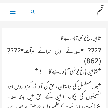
مین
قلم
تلاش
مینو
کریں۔
شاہین باغ یونہی آباد رہے گا
???? *صدائے دل ندائے وقت*????
(862)
*شاہین باغ یونہی آباد رہے گا __!!*
*جہد مسلسل کی داستان، حق کی آواز، کمزوروں اور
ضعیفوں کی پکار، آئین کے حق میں بلند صدا،
یکسانیت، اپنائیت کا علمبردار، بڑھتے اندھیرے،