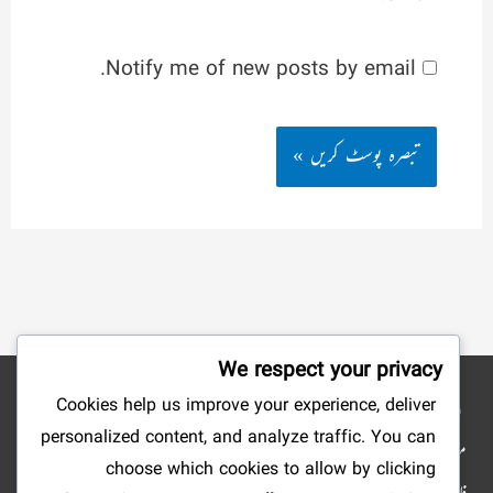
Notify me of new posts by email.
We respect your privacy
Cookies help us improve your experience, deliver
نوٹ: شائع کردہ مضامین وکتب کے جملہ حقوق بحق ناشرین ومصنفین محفوظ ہیں۔ ہمارا
personalized content, and analyze traffic. You can
مقصد صرف علم وتحقیق وتلاش وجستجو میں سہولت پیدا کرنا ہے، لہذا: ویب سائٹ کا مالی
choose which cookies to allow by clicking