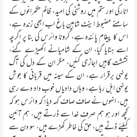
انارکی اور ستم میں روشنی کی امید، ظالم حکمرانوں کے
سامنے مضبوط اینٹ شاہین باغ اب ابھی زندہ ہے،
اس کا پیغام پائندہ ہے، کرونا وائرس کی بنا پر اگرچہ
اسے ہٹایا گیا، ان کے شامیانے اکھیڑے گئے،
نششت گاہیں اجاڑی گئیں، مگر ان کے دل کی آگ
یونہی برقرار ہے، ان کے سینہ میں قربانی کا جوش
یونہی ابل رہا ہے، وہاں دادیاں خوب داد دے رہی
ہیں، انہوں نے صاف صاف کہہ دیا؛ کہ وائرس ہو کہ
کچھ اور ہو ہم صرف خدا سے ڈرتے ہیں، ہم آئین
کیلئے ڈٹے ہیں، حق کی خاطر کھڑے ہیں، سو دن سے