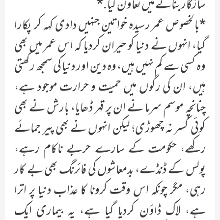
سازگار بنانے میں تعاون کیا.*
*بالخصوص عمر رسیدہ خواتین جنہیں دادی کہہ کر پکارا
گیا، انہوں نے دنیا کو حیران کردیا کہ اس عمر میں بھی
وہ کسی سے کم نہیں ہیں، وہ دین اور دنیا کی سمجھ رکھتی
ہیں، ان کی رگوں میں حمیت و حرارت موجود ہے،
چنانچہ موسم سرما نے ان پر قہر ڈھایا، بارش نے بھی
کوئی کسر نہ چھوڑی؛ لیکن انہوں نے بھی پیر جمائے
رکھے، حکومت کے سارے حربے ناکام رہے،
پولس کے ڈنڈے، بدمعاشوں کی فائرنگ بھی بے کار
رہی، مگر چونکہ اس وقت کرونا کا عذاب دنیا پر اترا
ہے، لاک ڈاؤن کردیا گیا ہے، یہ بیماری ایک