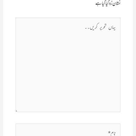
نشان زد کیا گیا ہے
یہاں
تحریر
کریں۔۔
نام*