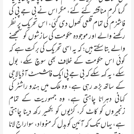
گرما گرم مناقشہ کئے گئے، مگر اس نے بی جے پی کی
فاشزم کی تمام قلعی کھول دی گئی، اس تحریک پر نظر
رکھنے والے اور موجودہ حکومت کی سازشوں کو سمجھنے
والے بتا سکتے ہیں؛ کہ یہ اسی تحریک کی برکت ہے کہ
کوئی اس حکومت کے خلاف بھی سوچ سکے، بول
سکے، یہ کہہ سکے کہ بی جے پی ایک فاشسٹ آڈیالاجی
کے ساتھ بڑھ رہی ہے، وہ ملک میں ہندو راشٹر کی
کہانی دہرانا چاہتی ہے، وہ جمہوریت کے تمام
زنجیروں کو کاٹ کر، کڑیوں کو بکھیر رکھ دینا چاہتی
ہے، یہاں تک کہ آئین کو بدل کر منوواد، سواراج لانا