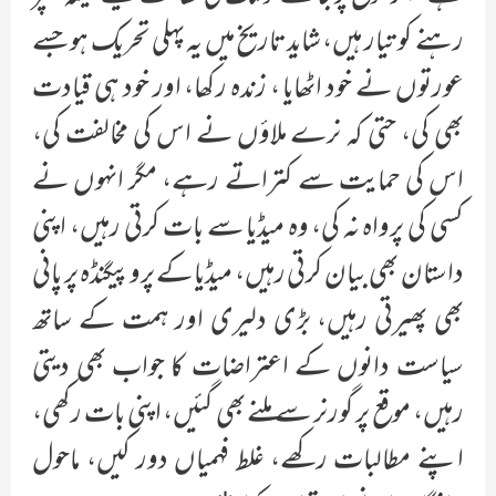
رہنے کو تیار ہیں، شاید تاریخ میں یہ پہلی تحریک ہو جسے
عورتوں نے خود اٹھایا ، زندہ رکھا، اور خود ہی قیادت
بھی کی، حتی کہ نرے ملاؤں نے اس کی مخالفت کی،
اس کی حمایت سے کتراتے رہے، مگر انہوں نے
کسی کی پرواہ نہ کی، وہ میڈیا سے بات کرتی رہیں، اپنی
داستان بھی بیان کرتی رہیں، میڈیا کے پروپیگنڈہ پر پانی
بھی پھیرتی رہیں، بڑی دلیری اور ہمت کے ساتھ
سیاست دانوں کے اعتراضات کا جواب بھی دیتی
رہیں، موقع پر گورنر سے ملنے بھی گئیں، اپنی بات رکھی،
اپنے مطالبات رکھے، غلط فہمیاں دور کیں، ماحول