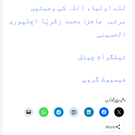
لئے اولیاء اللہ کی وصیتیں
مرتبہ عاجز: محمد زکریّا اچلپوری
الحسینی
ٹیلگرام چینل
فیسبوک گروپ
سوشل میڈیا پر شیئر کریں
More