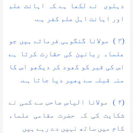
دہلوی نے لکھا ہے کہ اہانت علم
اور اہانت اہل علم کفر ہے.
(۳ ) مولانا گنگوہی فرماتے ہیں جو
علماء ربانین کی حقارت کرتا ہے
اس کی قبر کو کھود کر دیکھو اس کا
منہ قبلہ سے پھیر دیا جاتا ہے.
(۴ ) مولانا الیاس صاحب سے کسی نے
شکایت کی کہ حضرت مقامی علماء
کام میں ساتھ نہیں دے رہے ہیں