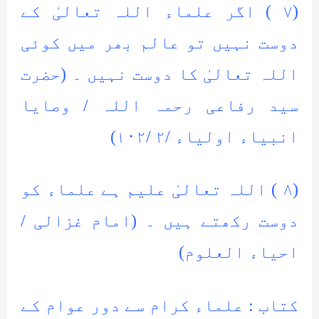
(۷ ) اگر علماء اللہ تعالیٰ کے
دوست نہیں تو عالم بھر میں کوئی
اللہ تعالیٰ کا دوست نہیں ۔ (حضرت
سید رفاعی رحمہ اللہ / وصایا
انبیاء اولیاء /۲ /۱۰۲)
(۸ ) اللہ تعالیٰ علیم ہے علماء کو
دوست رکھتے ہیں ۔ (امام غزالی /
احیاء العلوم)
کتاب : علماء کرام سے دور عوام کے