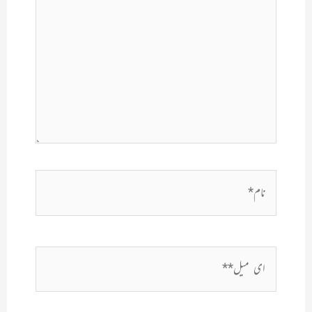
نام*
ای
میل**