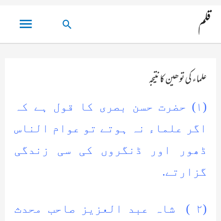
مین
قلم
تلاش
مینو
کریں۔
علماء کی توھین کا نتیجہ
(١) حضرت حسن بصری کا قول ہے کہ
اگر علماء نہ ہوتے تو عوام الناس
ڈھور اور ڈنگروں کی سی زندگی
گزارتے.
(۲ ) شاہ عبد العزیز صاحب محدث