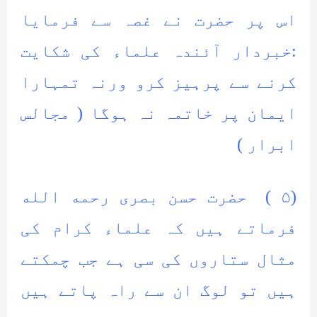
اس پر حضرت نے غصہ سے فرمایا
:خبردار آئندہ علماء کی شکایت
کرنے سے پرہیز کرو ورنہ تمہارا
ایمان پر خاتمہ نہ ہوگا ( مجالس
ابرار )
(۵ ) حضرت حسن بصری رحمه الله
فرماتے ہیں کہ علماء کرام کی
مثال ستاروں کی سی ہے جب چمکتے
ہیں تو لوگ ان سے راہ پاتے ہیں