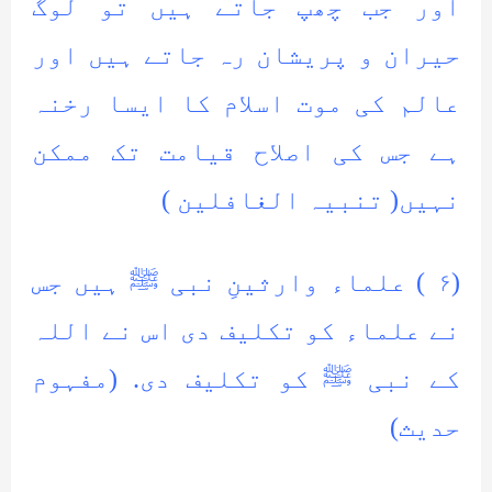
اور جب چھپ جاتے ہیں تو لوگ
حیران و پریشان رہ جاتے ہیں اور
عالم کی موت اسلام کا ایسا رخنہ
ہے جس کی اصلاح قیامت تک ممکن
نہیں( تنبیہ الغافلین )
(۶ ) علماء وارثینِ نبی ﷺ ہیں جس
نے علماء کو تکلیف دی اس نے اللہ
کے نبی ﷺ کو تکلیف دی. (مفہوم
حدیث)