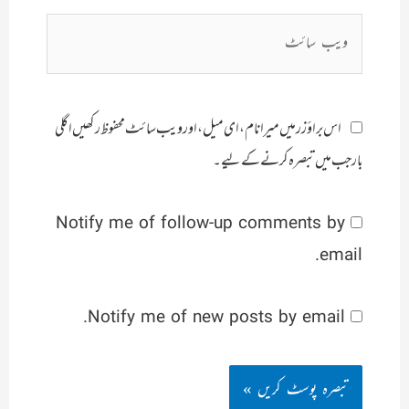
ویب
سائٹ
اس براؤزر میں میرا نام، ای میل، اور ویب سائٹ محفوظ رکھیں اگلی
بار جب میں تبصرہ کرنے کےلیے۔
Notify me of follow-up comments by
email.
Notify me of new posts by email.