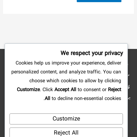
We respect your privacy
Cookies help us improve your experience, deliver
نوٹ: شائع کردہ مضامین وکتب کے جملہ حقوق بحق ناشرین ومصنفین محفوظ ہیں۔ ہمارا
personalized content, and analyze traffic. You can
مقصد صرف علم وتحقیق وتلاش وجستجو میں سہولت پیدا کرنا ہے، لہذا: ویب سائٹ کا مالی
choose which cookies to allow by clicking
فائدہ کے لئے استعمال کرنا منوع ہے، آپ علمی مضامین ومستند دینی کتابیں ارسال فرما کر
Customize
. Click
Accept All
to consent or
Reject
ہمارا تعاون کرسکتے ہیں اور رب کریم کے یہاں اجر عظیم پا سکتے ہیں۔ اور اگر آپ کو کہیں بھی
All
to decline non-essential cookies.
کسی قسم کی کوئی خامی یاغلطی نظر آئے تو ہمیں ضرور اطلاع فرمائیں۔ ہمارا ایمیل
Customize
ایڈریس: Qalam@eSabaq.com |
Mislami.com@gmail.com
Reject All