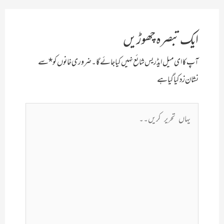
ایک تبصرہ چھوڑیں
آپ کا ای میل ایڈریس شائع نہیں کیا جائے گا۔
ضروری خانوں کو
*
سے
نشان زد کیا گیا ہے
یہاں
تحریر
کریں۔۔