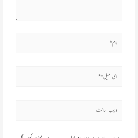
نام*
ای
میل**
ویب
سائٹ