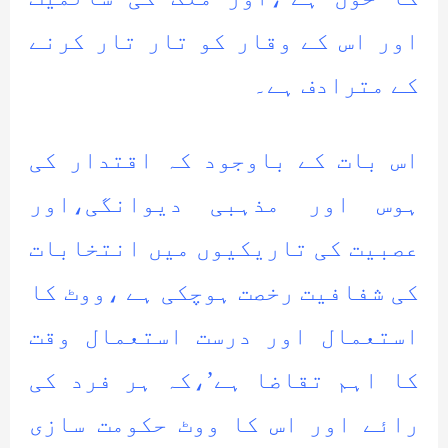
اور اس کے وقار کو تار تار کرنے
کے مترادف ہے۔
اس بات کے باوجود کہ اقتدار کی
ہوس اور مذہبی دیوانگی،اور
عصبیت کی تاریکیوں میں انتخابات
کی شفافیت رخصت ہوچکی ہے ،ووٹ کا
استعمال اور درست استعمال وقت
کا اہم تقاضا ہے’،کہ ہر فرد کی
رائے اور اس کا ووٹ حکومت سازی