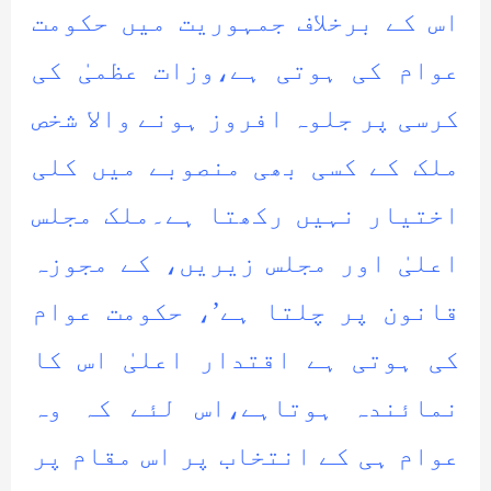
اس کے برخلاف جمہوریت میں حکومت
عوام کی ہوتی ہے،وزات عظمیٰ کی
کرسی پر جلوہ افروز ہونے والا شخص
ملک کے کسی بھی منصوبے میں کلی
اختیار نہیں رکھتا ہے۔ملک مجلس
اعلیٰ اور مجلس زیریں، کے مجوزہ
قانون پر چلتا ہے’، حکومت عوام
کی ہوتی ہے اقتدار اعلیٰ اس کا
نمائندہ ہوتاہے،اس لئے کہ وہ
عوام ہی کے انتخاب پر اس مقام پر