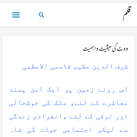
مین
قلم
تلاش
مینو
کریں۔
ووٹ کی حیثیت واہمیت
شرف الدین عظیم قاسمی الاعظمی
اس روئے زمین پر ایک امن پسند
معاشرے کے لئے، ملک کی خوشحالی
اور ترقی کے لئے ،انفرادی زندگی
سے لیکر اجتماعی حیات کی شاہ