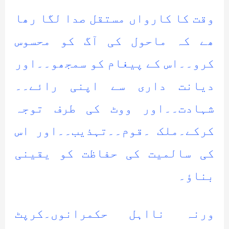
وقت کا کارواں مستقل صدا لگا رھا
ھے کہ ماحول کی آگ کو محسوس
کرو۔۔اس کے پیغام کو سمجھو۔۔اور
دیانت داری سے اپنی رائے۔۔
شہادت۔۔اور ووٹ کی طرف توجہ
کرکے۔ملک ۔قوم۔۔تہذیب۔۔اور اس
کی سالمیت کی حفاظت کو یقینی
بناؤ۔
ورنہ نااہل حکمرانوں۔کرپٹ