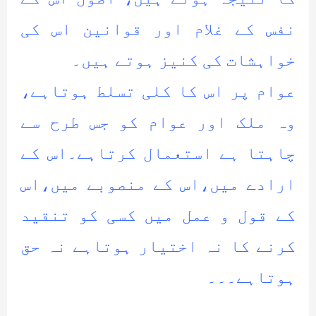
نفس کے غلام اور قوانین اس کی
خواہشات کی کنیز ہوتے ہیں۔
عوام پر اس کا کلی تسلط ہوتاہے،
وہ ملک اور عوام کو جس طرح سے
چاہتا ہے استعمال کرتاہے۔اس کے
ارادے میں،اس کے منصوبے میں،اس
کے قول و عمل میں کسی کو تنقید
کرنے کا نہ اختیار ہوتاہے نہ حق
ہوتاہے۔۔۔