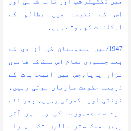
میں ڈکٹیٹر شپ اور تانا شاہی اور
اس کے نتیجے میں مظالم کے
امکانات کم ہوتے ہیں،
1947/میں ہندوستان کی آزادی کے
بعد جمہوری نظام اس ملک کا قانون
قرار پایا،جس میں انتخابات کے
ذریعے حکومت سازیاں ہوتی رہیں،
ٹوٹتی اور بکھرتی رہیں، پھر نئے
سرے سے جمہوریت کی راہ پر آتی
رہیں ملک ستر سالوں تک اس راہ