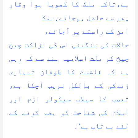
ہے،تاکہ ملک کا کھویا ہوا وقار
پھر سے حاصل ہوجائے،ملک
امن کے راستے پر آجائے،
حالات کی سنگینی اس کی نزاکت چیخ
چیخ کر ملت اسلامیہ ہند سے کہ رہی
ہے کہ فاشسٹ کا طوفان تمہاری
زندگی کے بالکل قریب آچکا ہے،
تعصب کا سیلاب سیکولر ازم اور
اسلام کی شناخت کو ہضم کرنے کے
لئے بے تاب ہے’۔