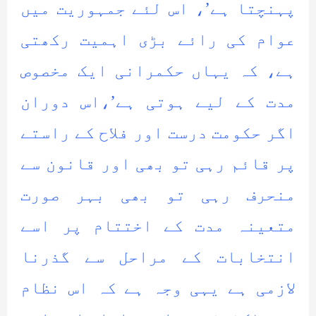
پہنچتا ہے’، اس لئے جمہوریت میں
عوام کی رائے بڑی اہمیت رکھتی
ہے، کہ یہاں حکمرانی ایک مخصوص
مدت کے لیے ہوتی ہے’،اس دوران
اگر حکومت درست اور فلاح کے راستے
پر قائم رہی تو بھی اور قانون سے
منحرف رہی تو بھی بہر صورت
متعینہ مدت کے اختتام پر اسے
انتخابات کے مراحل سے گذرنا
لازمی ہے یہی وجہ ہے کہ اس نظام