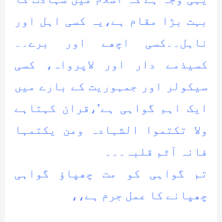
بہت بڑا مقام ہے،یہ کسی اہل اور
ناہل۔۔کسی اچھے اور برے۔۔
کسیذمے دار اور لاپرواہ، کسی
سیکولر اور جمہوریت کے بارے میں
ایک اہم گواہی ہے’،قران کہتاہے
ولا تکتموا الشہادہ ومن یکتمہا
فانہ آثم قلبہ۔۔۔
تم گواہی کو مت چھپاؤ گواہی
چھپانے کا عمل جرم ہے،،