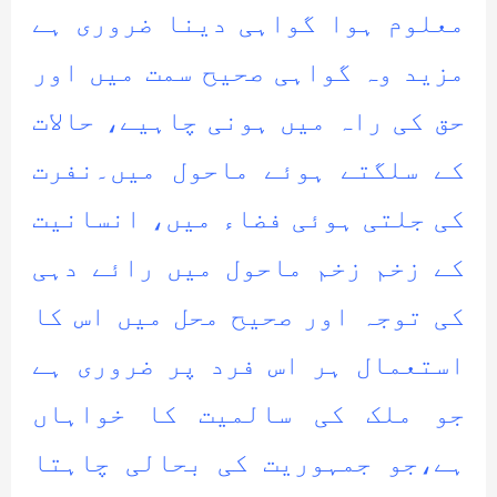
معلوم ہوا گواہی دینا ضروری ہے
مزید وہ گواہی صحیح سمت میں اور
حق کی راہ میں ہونی چاہیے، حالات
کے سلگتے ہوئے ماحول میں۔نفرت
کی جلتی ہوئی فضاء میں، انسانیت
کے زخم زخم ماحول میں رائے دہی
کی توجہ اور صحیح محل میں اس کا
استعمال ہر اس فرد پر ضروری ہے
جو ملک کی سالمیت کا خواہاں
ہے،جو جمہوریت کی بحالی چاہتا