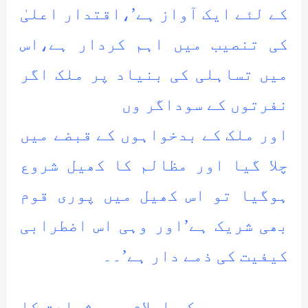
کے لئے ایک آواز ہے’،اقتدار اعلیٰ
کی تنصیب میں اہم کردار ہے،اس
میں تساہلی کی بنیاد پر ملک اگر
نفرتوں کے سوداگر وں
اور ملک کے بدخواہوں کے قبضے میں
چلا گیا اور مظالم کا کھیل شروع
ہوگیا تو اس کھیل میں پوری قوم
بھی شریک ہے’اور وہی اس اضطرابی
کیفیت کی ذمے دار ہے’۔۔
یہی وجہ ہے کہ اسلام میں شہادت کا