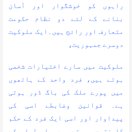
راہوں کو خوشگوار اور آسان
بنانے کے لئے دو نظام حکومت
متعارف اور رائج ہیں۔ایک ملوکیت
دوسرے جمہوریت،
ملوکیت میں سارے اختیارات شخصی
ہوتے ہیں، فرد واحد کے ہاتھوں
میں پورے ملک کی باگ ڈور ہوتی
ہے۔ قوانین وضابطے اسی کی
پیداوار اور اسی ایک فرد کے حکم
کا نتیجہ ہوتے ہیں، اصول اس کے