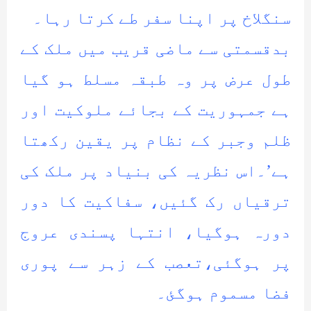
سنگلاخ پر اپنا سفر طے کرتا رہا۔
بدقسمتی سے ماضی قریب میں ملک کے
طول عرض پر وہ طبقہ مسلط ہو گیا
ہے جمہوریت کے بجائے ملوکیت اور
ظلم وجبر کے نظام پر یقین رکھتا
ہے’۔اس نظریہ کی بنیاد پر ملک کی
ترقیاں رک گئیں، سفاکیت کا دور
دورہ ہوگیا، انتہا پسندی عروج
پر ہوگئی،تعصب کے زہر سے پوری
فضا مسموم ہوگئ۔