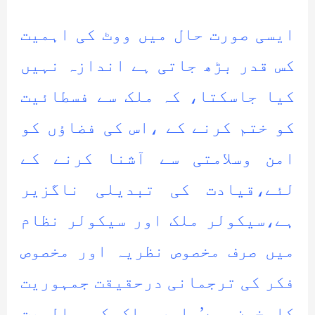
ایسی صورت حال میں ووٹ کی اہمیت
کس قدر بڑھ جاتی ہے اندازہ نہیں
کیا جاسکتا، کہ ملک سے فسطائیت
کو ختم کرنے کے ،اس کی فضاؤں کو
امن وسلامتی سے آشنا کرنے کے
لئے،قیادت کی تبدیلی ناگزیر
ہے،سیکولر ملک اور سیکولر نظام
میں صرف مخصوص نظریہ اور مخصوص
فکر کی ترجمانی درحقیقت جمہوریت
کا خون ہے’،اور ملک کی سالمیت