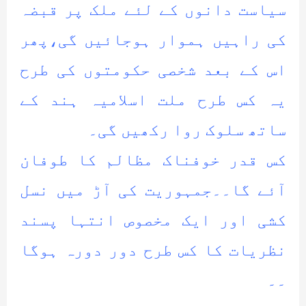
سیاست دانوں کے لئے ملک پر قبضہ
کی راہیں ہموار ہوجائیں گی،پھر
اس کے بعد شخصی حکومتوں کی طرح
یہ کس طرح ملت اسلامیہ ہند کے
ساتھ سلوک روا رکھیں گی۔
کس قدر خوفناک مظالم کا طوفان
آئے گا۔۔جمہوریت کی آڑ میں نسل
کشی اور ایک مخصوص انتہا پسند
نظریات کا کس طرح دور دورہ ہوگا
۔۔