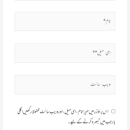
نام*
ای
میل**
ویب
سائٹ
اس براؤزر میں میرا نام، ای میل، اور ویب سائٹ محفوظ رکھیں اگلی
بار جب میں تبصرہ کرنے کےلیے۔