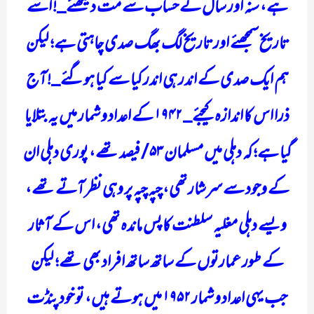
ہے، سنہ اور سال کے حساب سے مت دیکھئے_! اسے
تاریخ سمجھئے اور تاریخ لگ بھگ صدی چاہتی ہے؛ لیکن
ہم ایک صدی کے اندر ہی اندر کیا سے کیا ہوگئے_! آج
ذرا اس کا اندازہ کیجئے_ ۱۹۴۲ کے اعداد و شمار میں یہ بتلایا
گیا ہے؛ کہ دہلی میں مسلمان ۵۳/ فیصد تھے، پوری دہلی ان
کے وجود سے سرشار تھی، چپہ چپہ پر وہی نظر آتے تھے،
ویسے دہلی مغلیہ سلطنت کا پس ماندہ تھی، اس کے آثار
کے طور عمارتوں کے ساتھ ساتھ افراد بھی تھے؛ لیکن
جب یہی اعداد و شمار ۱۹۵۲ میں ہوتے ہیں، تو خود پنڈت