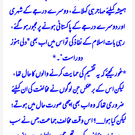
ہمیشہ کیلئے مہاجر ہی کہلائے، دوسرے درجے کے شہری
اور دوسرے درجے کے پاکستانی ہونے پر مجبور ہوگئے،
رہی بات اسلام کے نفاذ کی تو اس میں اب بھی "دلی ہنوز
دور است”۔
*
غور کیجئے کہ یہ تقسیم کی حمایت کرنے والوں کا حال تھا،
لیکن اس کے برعکس جن لوگوں نے مخالفت کی ان کیلئے
ضروری تھا کہ وہ اب بھی اچھی صورت حال میں ہوتے؛
لیکن کیا ہوا__؟ اس وقت مخالف جماعت جس نے سب