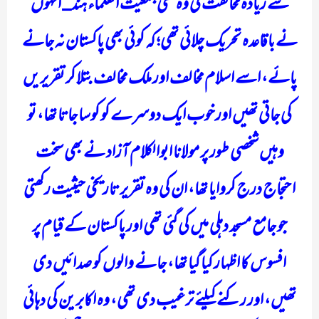
سے زیادہ مخالفت کی وہ تھی جمعیت العلماء ہند_ انہوں
نے باقاعدہ تحریک چلائی تھی؛ کہ کوئی بھی پاکستان نہ جانے
پائے، اسے اسلام مخالف اور ملک مخالف بتلا کر تقریریں
کی جاتی تھیں اور خوب ایک دوسرے کو کوسا جاتا تھا، تو
وہیں شخصی طور پر مولانا ابوالکلام آزاد نے بھی سخت
احتجاج درج کروایا تھا، ان کی وہ تقریر تاریخی حیثیت رکھتی
جو جامع مسجد دہلی میں کی گئی تھی اور پاکستان کے قیام پر
افسوس کا اظہار کیا گیا تھا، جانے والوں کو صدائیں دی
تھیں، اور رکنے کیلئے ترغیب دی تھی، وہ اکابرین کی دہائی