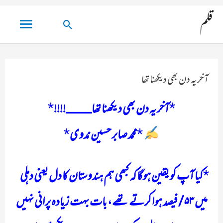
مین
قلم
تلاش
مینو
کریں۔
آخر یہ دن بھی دیکھنا تھا
*
آخر یہ دن بھی دیکھنا تھا____!!!!
*
*
محمد صابر حسین ندوی
*
کیا آپ کو یقین ہوگا کہ کبھی ہم ہندوستان کا دل یعنی دہلی
میں ۵۳/ فیصد ہوا کرتے تھے، بات بہت زیادہ پرانی نہیں