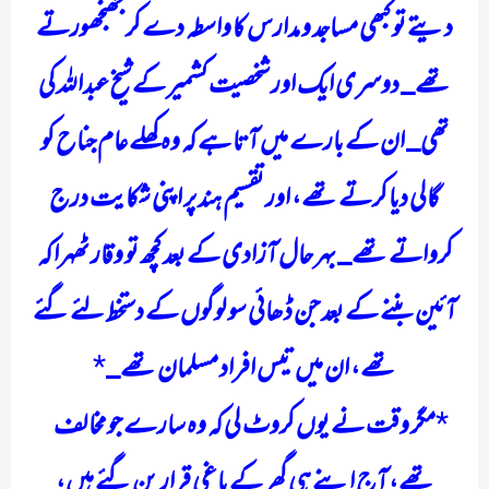
دیتے تو کبھی مساجد و مدارس کا واسطہ دے کر جھنجھورتے
تھے_ دوسری ایک اور شخصیت کشمیر کے شیخ عبداللہ کی
تھی_ ان کے بارے میں آتا ہے کہ وہ کھلے عام جناح کو
گالی دیا کرتے تھے، اور تقسیم ہند پر اپنی شکایت درج
کرواتے تھے_ بہر حال آزادی کے بعد کچھ تو وقار ٹھہرا کہ
آئین بننے کے بعد جن ڈھائی سو لوگوں کے دستخط لئے گئے
تھے، ان میں تیس افراد مسلمان تھے_
*
مگر وقت نے یوں کروٹ لی کہ وہ سارے جو مخالف
تھے، آج اپنے ہی گھر کے باغی قرار بن گئے ہیں،