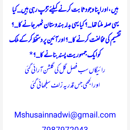
ہیں، اور اپنا وجود ثابت کرنے کیلئے تڑپ رہی ہیں_ کیا
یہی صلہ ملنا تھا_؟ کیا یہی بدلہ ہندوستان ٹھہر جانے کا_؟
تقسیم کی مخالفت کرنے کا_؟ اور آئین پر دستخط کر کے ملک
کو ایک جمہوریت پسند بنانے کا_؟
*
رائیگاں سب فصل گل کی گلشن آرائی گئی
اور الجھی جس قدر یہ زلف سلجھائی گئی
Mshusainnadwi@gmail.com