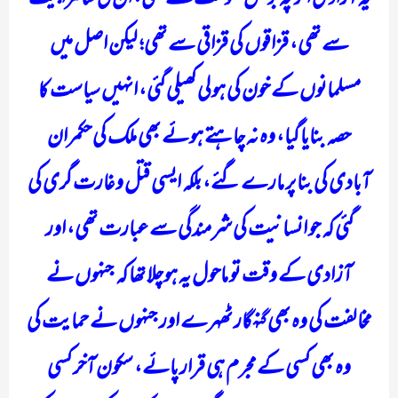
سے تھی، قزاقوں کی قزاقی سے تھی؛ لیکن اصل میں
مسلمانوں کے خون کی ہولی کھیلی گئی، انہیں سیاست کا
حصہ بنایا گیا، وہ نہ چاہتے ہوئے بھی ملک کی حکمران
آبادی کی بنا پر مارے گئے، بلکہ ایسی قتل و غارت گری کی
گئی کہ جو انسانیت کی شرمندگی سے عبارت تھی، اور
آزادی کے وقت تو ماحول یہ ہوچلا تھا کہ جنہوں نے
مخالفت کی وہ بھی گنہگار ٹھہرے اور جنہوں نے حمایت کی
وہ بھی کسی کے مجرم ہی قرار پائے، سکون آخر کسی