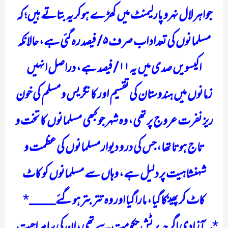
جواہر لال نہرو پارلیمنٹ میں کھڑے ہوکر یہ بتاتے ہیں؛ کہ
مسلمانوں کی تعداد اب صرف ۵/ فیصد رہ گئی ہے، حالانکہ
اکیسویں صدی میں یہ ۱۱/ فیصد ہے، دراصل انہیں
زمانوں میں ہندوستان کی تقسیم اور کانگریس و مسلم کی خون
ریز نفرت عروج پر تھی، وہ شہر جو کبھی مسلمانوں کا تخت و
تاج ہوتا تھا، جس کی در و دیوار مسلمانوں کی عظمت و
شہنشاہیت پر دلیل ہے، وہاں سے مسلمانوں کو کاٹ
کاٹ کر پھینکا گیا، مارا گیا اور وہ تتر بتر ہوگئے____
*
یہ آزادی اگرچہ برٹش حکومت سے تھی، ان کی سامراجیت