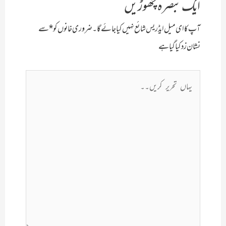
ایک تبصرہ چھوڑیں
آپ کا ای میل ایڈریس شائع نہیں کیا جائے گا۔
ضروری خانوں کو
*
سے
نشان زد کیا گیا ہے
یہاں
تحریر
کریں۔۔