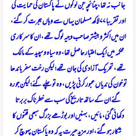
جانب نہ تھا، چنانچہ جن لوگوں نے پاکستان کی حمایت کی
اور تقریبا ۷۷ لاکھ مسلمان یہاں سے وہاں ہجرت کر گئے،
ان میں اکثر و بیشتر صاحب وجیہ لوگ تھے، ان کا سرکاری
محکمہ میں ایک اعتبار حاصل تھا، وہ سیاہ و سپید کے مالک
تھے، تحریک آزادی کی جان تھے؛ لیکن رخت سفر باندھا
تو خون کی ندیاں عبور کرنی پڑیں، وہ تو چلے گئے؛ لیکن جو رہ
گئے ان کے ساتھ تاریخ کی سب سے خطرناک بربرتا
دکھائی گئی، مائیں، بہنیں اور بوڑھے بزرگ سبھی فتنوں کا
شکار ہوگئے، اور مزید حیرت یہ کہ وہ پاکستان پہوچ کر