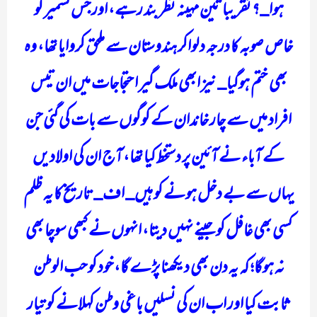
ہوا_؟ تقریبا تین مہینہ نظر بند رہے، اور جس کشمیر کو
خاص صوبہ کا درجہ دلواکر ہندوستان سے ملحق کروایا تھا، وہ
بھی ختم ہوگیا_ نیز ابھی ملک گیر احتجاجات میں ان تیس
افراد میں سے چار خاندان کے کوگوں سے بات کی گئی جن
کے آباء نے آئین پر دستخط کیا تھا، آج ان کی اولادیں
یہاں سے بے دخل ہونے کو ہیں_ اف_ تاریخ کا یہ ظلم
کسی بھی غافل کو جینے نہیں دیتا، انہوں نے کبھی سوچا بھی
نہ ہوگا؛ کہ یہ دن بھی دیکھنا پڑے گا، خود کو حب الوطن
ثابت کیا اور اب ان کی نسلیں باغی وطن کہلانے کو تیار