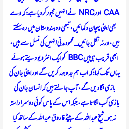
CAA اورNRC نے انہیں مجبور کردیا ہے؛ کہ وے
بھی اپنی پہچان دکھائیں، تبھی وہ ہندوستان میں رہ سکتے
ہیں، ورنہ نکل جائیں_ محمود مدنی انہیں کی نسل سے ہیں،
ابھی قریب ہی میں BBC کو ایک انٹرویو دیتے ہوئے
یہاں تک کہا؛ کہ اب ہم جد و جہد کریں گے اور اپنی جان کی
بازی لگادیں گے، آپ جانتے ہیں کہ انسان جان کی
بازی کب لگاتا ہے، جبکہ اس کے پاس کوئی دوسرا راستہ
نہ ہو_ شیخ عبد اللہ کے بیٹے فاروق عبداللہ کے ساتھ کیا