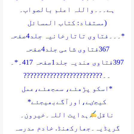
ہے۔۔۔واللہ اعلم بالصواب۔
(مستفاد: کتاب المسائل
*۔۔۔فتاوی تاتارخانیہ جلد4صفحہ
367فتاوی شامی جلد4صفحہ
397فتاوی ھندیہ جلد1صفحہ 417۔*۔
۔۔????????????????????????
*اسکو پڑھئے، سمجھئے،عمل
کیجٸے،اورآگےبھیجئے*
ناقل
ہدایت اللہ۔خیرون۔
گریڈیہ۔جھارکھنڈ. خادم مدرسہ