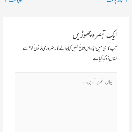
→
پچھلا پوسٹ
اگلا پوسٹ
←
نیویگیشن
ایک تبصرہ چھوڑیں
آپ کا ای میل ایڈریس شائع نہیں کیا جائے گا۔
ضروری خانوں کو
*
سے
نشان زد کیا گیا ہے
یہاں
تحریر
کریں۔۔