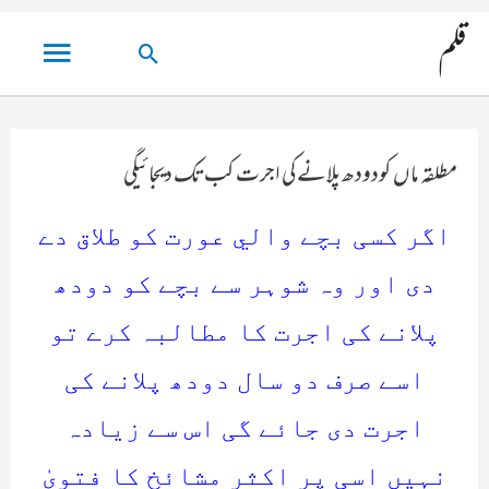
مین
قلم
تلاش
مینو
کریں۔
مطلقہ ماں کودودھ پلانےکی اجرت کب تک دیجائیگی
اگر کسی بچے والي عورت کو طلاق دے
دی اور وہ شوہر سے بچے کو دودھ
پلانے کی اجرت کا مطالبہ کرے تو
اسے صرف دو سال دودھ پلانے کی
اجرت دی جائے گی اس سے زیادہ
نہیں اسی پر اکثر مشائخ کا فتویٰ