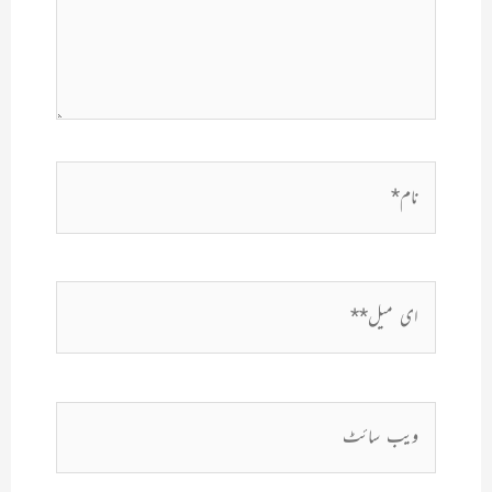
نام*
ای
میل**
ویب
سائٹ