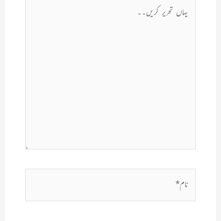
یہاں
تحریر
کریں۔۔
نام*