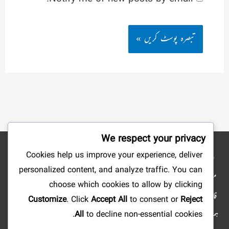
We respect your privacy
Cookies help us improve your experience, deliver
نوٹ: شائع کردہ مضامین وکتب کے جملہ حقوق بحق ناشرین ومصنفین محفوظ ہیں۔ ہمارا
personalized content, and analyze traffic. You can
مقصد صرف علم وتحقیق وتلاش وجستجو میں سہولت پیدا کرنا ہے، لہذا: ویب سائٹ کا مالی
choose which cookies to allow by clicking
فائدہ کے لئے استعمال کرنا منوع ہے، آپ علمی مضامین ومستند دینی کتابیں ارسال فرما کر
Customize
. Click
Accept All
to consent or
Reject
ہمارا تعاون کرسکتے ہیں اور رب کریم کے یہاں اجر عظیم پا سکتے ہیں۔ اور اگر آپ کو کہیں بھی
All
to decline non-essential cookies.