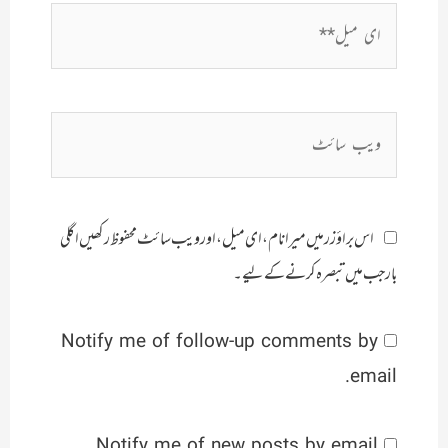
ای
میل**
ویب
سائٹ
اس براؤزر میں میرا نام، ای میل، اور ویب سائٹ محفوظ رکھیں اگلی
بار جب میں تبصرہ کرنے کےلیے۔
Notify me of follow-up comments by
email.
Notify me of new posts by email.