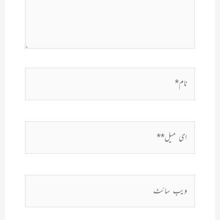
نام*
ای
میل**
ویب
سائٹ