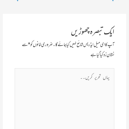
نیویگیشن
ایک تبصرہ چھوڑیں
آپ کا ای میل ایڈریس شائع نہیں کیا جائے گا۔
ضروری خانوں کو
*
سے
نشان زد کیا گیا ہے
یہاں
تحریر
کریں۔۔