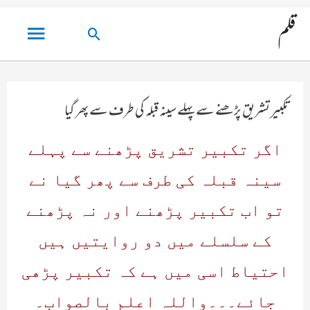
مین
قلم
تلاش
مینو
کریں۔
تکبیر تشریق پڑھنے سے پہلے سینہ قبلہ کی طرف سے پھر گیا
اگر تکبیر تشریق پڑھنے سے پہلے
سینہ قبلہ کی طرف سے پھر گیا نے
تو اب تکبیر پڑھنے اور نہ پڑھنے
کے سلسلے میں دو روایتیں ہیں
احتیاط اسی میں ہے کہ تکبیر پڑھی
جائے۔۔۔واللہ اعلم بالصواب۔