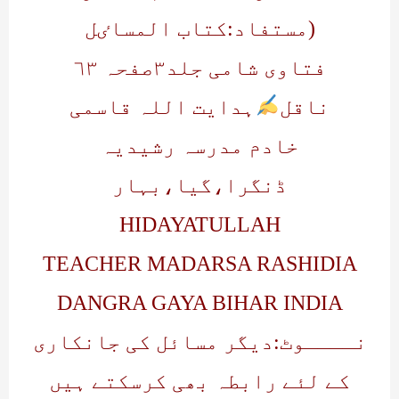
(مستفاد:کتاب المساٸل
فتاوی شامی جلد٣صفحہ ٦٣
ناقل
ہدایت اللہ قاسمی
خادم مدرسہ رشیدیہ
ڈنگرا،گیا،بہار
HIDAYATULLAH
TEACHER MADARSA RASHIDIA
DANGRA GAYA BIHAR INDIA
نــــوٹ:دیگر مسائل کی جانکاری
کے لئے رابطہ بھی کرسکتے ہیں