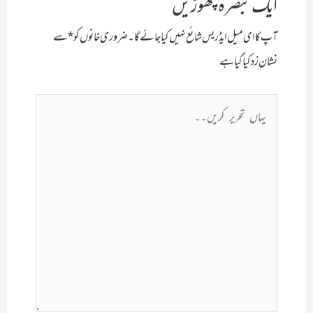
ایک تبصرہ چھوڑیں
آپ کا ای میل ایڈریس شائع نہیں کیا جائے گا۔
ضروری خانوں کو
*
سے
نشان زد کیا گیا ہے
یہاں
تحریر
کریں۔۔