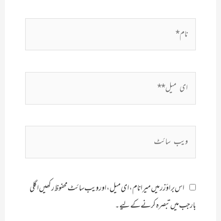
نام*
ای
میل**
ویب
سائٹ
اس براؤزر میں میرا نام، ای میل، اور ویب سائٹ محفوظ رکھیں اگلی
بار جب میں تبصرہ کرنے کےلیے۔