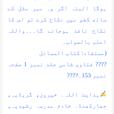
ہوگا البتہ اگر وہ مہر مثل کے
ساتھ کفو میں نکاح کرے تو اس کا
نکاح نافذ ہوجائے گا۔۔۔واللہ
اعلم بالصواب۔
(مستفاد: کتاب المسائل
???? فتاوی شامی جلد نمبر 1 صفحہ
نمبر 153۔????
ہدایت اللہ۔ خیرون، گریڈیہ،
جھارکھنڈ۔ خادم مدرسہ رشیدیہ،