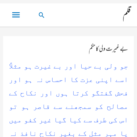
مین
قلم
تلاش
مینو
کریں۔
بے غیرت ولی کا حکم
جو ولی بے حیا اور بے غیرت ہو مثلاً
اسے اپنی عزت کا احساس نہ ہو اور
فحش گفتگو کرتا ہوں اور نکاح کے
مصالح کو سمجھنے سے قاصر ہو تو
اس کی طرف سے کیا گیا غیر کفو میں
یا مہر مثل کے بغیر نکاح نافذ نہ