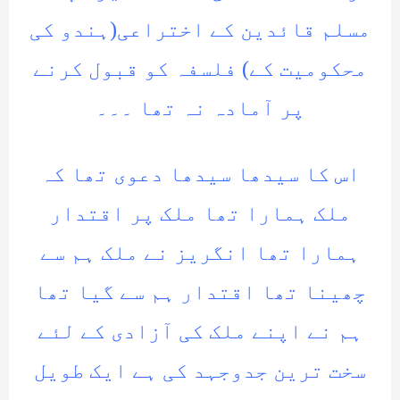
مسلم قائدین کے اختراعی(ہندو کی
محکومیت کے) فلسفہ کو قبول کرنے
پر آمادہ نہ تھا ۔۔۔
اس کا سیدھا سیدھا دعوی تھا کہ
ملک ہمارا تھا ملک پر اقتدار
ہمارا تھا انگریز نے ملک ہم سے
چھینا تھا اقتدار ہم سے گیا تھا
ہم نے اپنے ملک کی آزادی کے لئے
سخت ترین جدوجہد کی ہے ایک طویل