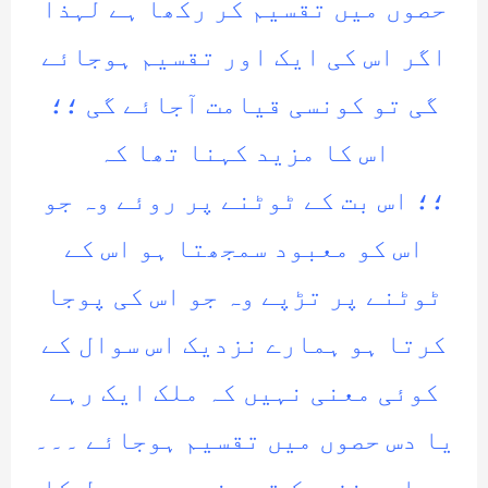
حصوں میں تقسیم کر رکھا ہے لہذا
اگر اس کی ایک اور تقسیم ہوجائے
گی تو کونسی قیامت آجائے گی ؛؛
اس کا مزید کہنا تھا کہ
؛؛ اس بت کے ٹوٹنے پر روئے وہ جو
اس کو معبود سمجھتا ہو اس کے
ٹوٹنے پر تڑپے وہ جو اس کی پوجا
کرتا ہو ہمارے نزدیک اس سوال کے
کوئی معنی نہیں کہ ملک ایک رہے
یا دس حصوں میں تقسیم ہوجائے ۔۔۔