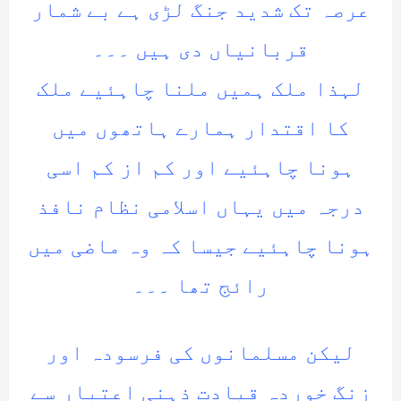
عرصہ تک شدید جنگ لڑی ہے بے شمار
قربانیاں دی ہیں ۔۔۔
لہذا ملک ہمیں ملنا چاہئیے ملک
کا اقتدار ہمارے ہاتھوں میں
ہونا چاہئیے اور کم از کم اسی
درجہ میں یہاں اسلامی نظام نافذ
ہونا چاہئیے جیسا کہ وہ ماضی میں
رائج تھا ۔۔۔
لیکن مسلمانوں کی فرسودہ اور
زنگ خوردہ قیادت ذہنی اعتبار سے