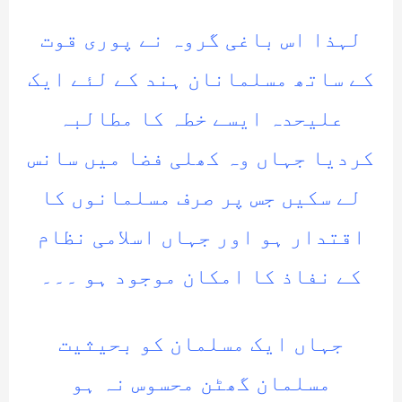
لہذا اس باغی گروہ نے پوری قوت
کے ساتھ مسلمانان ہند کے لئے ایک
علیحدہ ایسے خطہ کا مطالبہ
کردیا جہاں وہ کھلی فضا میں سانس
لے سکیں جس پر صرف مسلمانوں کا
اقتدار ہو اور جہاں اسلامی نظام
کے نفاذ کا امکان موجود ہو ۔۔۔
جہاں ایک مسلمان کو بحیثیت
مسلمان گھٹن محسوس نہ ہو