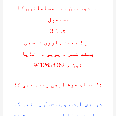
ہندوستان میں مسلمانوں کا
مستقبل
قسط 3
از ؛ محمد ہارون قاسمی
بلند شہر ۔ یوپی ۔ انڈیا
فون ، 9412658062
؛؛ مسلم قوم ابھی زندہ تھی ؛؛
دوسری طرف صورت حال یہ تھی کہ
مسلم قوم کا ابھی پوری طرح دم