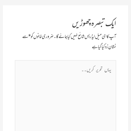
ایک تبصرہ چھوڑیں
آپ کا ای میل ایڈریس شائع نہیں کیا جائے گا۔
ضروری خانوں کو
*
سے
نشان زد کیا گیا ہے
یہاں
تحریر
کریں۔۔