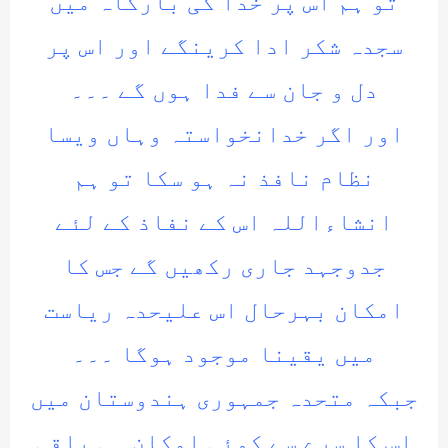
تو ہم اس پر خدا کی بارگاہ میں
سجدہ شکر ادا کرینگے اور اس پر
دل و جان سے فدا ہوں گے ۔۔۔
اور اگر خدانخواستہ وہاں ویسا
نظام نافذ نہ ہو سکا تو ہم
انشاءاللہ اس کے نفاذ کے لئے
جدوجہد جاری رکھیں گے جس کا
امکان بہرحال اس علیحدہ ریاست
میں یقینا موجود ہوگا ۔۔۔
جبکہ متحدہ جمہوری ہندوستان میں
اس کا سرے سے کوئی امکان ہی باقی