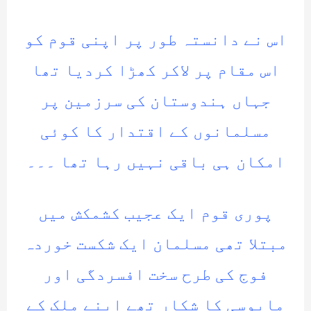
اس نے دانستہ طور پر اپنی قوم کو
اس مقام پر لاکر کھڑا کردیا تھا
جہاں ہندوستان کی سرزمین پر
مسلمانوں کے اقتدار کا کوئی
امکان ہی باقی نہیں رہا تھا ۔۔۔
پوری قوم ایک عجیب کشمکش میں
مبتلا تھی مسلمان ایک شکست خوردہ
فوج کی طرح سخت افسردگی اور
مایوسی کا شکار تھے اپنے ملک کے