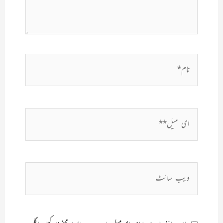
نام*
ای
میل**
ویب
سائٹ