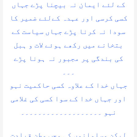
کے لئے ایمان نہ بیچنا پڑے جہاں
کسی کرسی اور عہدہ کےلئے ضمیر کا
سودا نہ کرنا پڑے جہاں سیاست کے
بتخانے میں رکھے ہوئے لات و ہبل
کی بندگی پر مجبور نہ ہونا پڑے
۔۔۔
جہاں خدا کے علاوہ کسی حاکمیت نہو
اور جہاں خدا کے سوا کسی کی غلامی
نہو ۔۔۔۔۔۔۔۔۔۔۔۔۔۔۔۔۔۔۔
لیکن مسلمانوں کی محب وطن قیادت