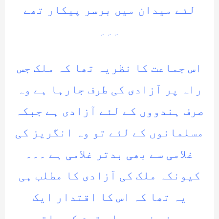
لئے میدان میں برسر پیکار تھے
۔۔۔
اس جماعت کا نظریہ تھا کہ ملک جس
راہ پر آزادی کی طرف جارہا ہے وہ
صرف ہندووں کے لئے آزادی ہے جبکہ
مسلمانوں کے لئے تو وہ انگریز کی
غلامی سے بھی بدتر غلامی ہے ۔۔۔
کیونکہ ملک کی آزادی کا مطلب ہی
یہ تھا کہ اس کا اقتدار ایک
بیرونی غیر مسلم قوم کے ہاتھوں