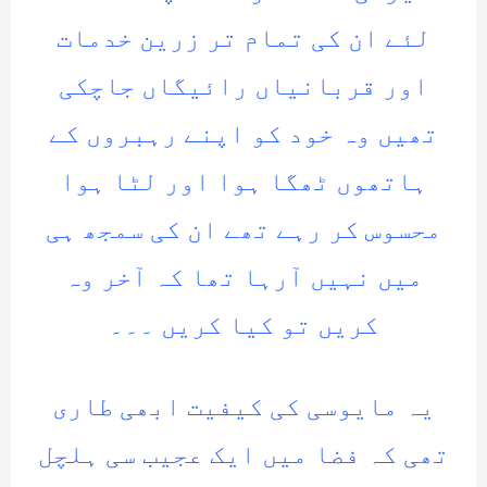
لئے ان کی تمام تر زرین خدمات
اور قربانیاں رائیگاں جاچکی
تھیں وہ خود کو اپنے رہبروں کے
ہاتھوں ٹھگا ہوا اور لٹا ہوا
محسوس کر رہے تھے ان کی سمجھ ہی
میں نہیں آرہا تھا کہ آخر وہ
کریں تو کیا کریں ۔۔۔
یہ مایوسی کی کیفیت ابھی طاری
تھی کہ فضا میں ایک عجیب سی ہلچل