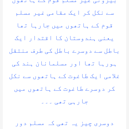
سے نکل کر ایک مقامی غیر مسلم
قوم کے ہاتھوں میں جارہا تھا
یعنی ہندوستان کا اقتدار ایک
باطل سے دوسرے باطل کی طرف منتقل
ہورہا تھا اور مسلمانان ہند کی
غلامی ایک طاغوت کے ہاتھوں سے نکل
کر دوسرے طاغوت کے ہاتھوں میں
جارہی تھی ۔۔۔
دوسری چیز یہ تھی کہ مسلم دور