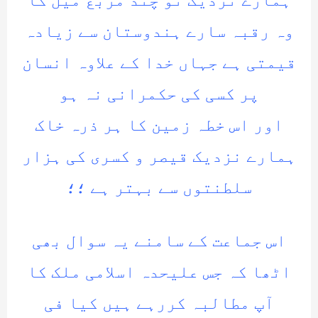
ہمارے نزدیک تو چند مربع میل کا
وہ رقبہ سارے ہندوستان سے زیادہ
قیمتی ہے جہاں خدا کے علاوہ انسان
پر کسی کی حکمرانی نہ ہو
اور اس خطہ زمین کا ہر ذرہ خاک
ہمارے نزدیک قیصر و کسری کی ہزار
سلطنتوں سے بہتر ہے ؛؛
اس جماعت کے سامنے یہ سوال بھی
اٹھا کہ جس علیحدہ اسلامی ملک کا
آپ مطالبہ کررہے ہیں کیا فی