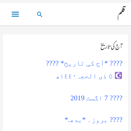
مین
قلم
تلاش
مینو
کریں۔
آج کی تاریخ
???? *آج کی تاریخ* ????
٥ ذی الحجہ١٤٤٠ھ
???? 7 اگست 2019
???? بروز۔ *بدھ.*