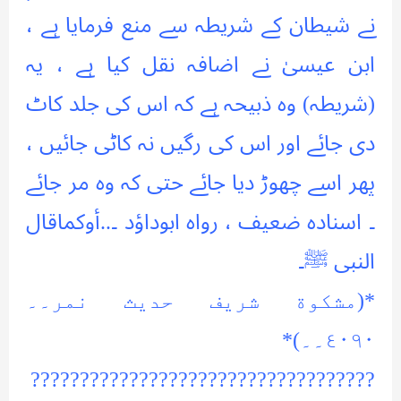
نے شیطان کے شریطہ سے منع فرمایا ہے ،
ابن عیسیٰ نے اضافہ نقل کیا ہے ، یہ
(شریطہ) وہ ذبیحہ ہے کہ اس کی جلد کاٹ
دی جائے اور اس کی رگیں نہ کاٹی جائیں ،
پھر اسے چھوڑ دیا جائے حتی کہ وہ مر جائے
۔ اسنادہ ضعیف ، رواہ ابوداؤد ۔..أوکماقال
النبی ﷺ۔
*(مشکوة شریف حدیث نمر۔۔
٤٠٩٠۔۔)*
???????????????????????????????????