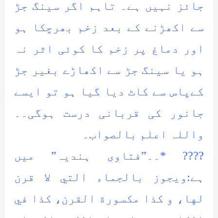
جائز نہیں ہے۔ تاہم اگر سینگ جڑ
سے اکھڑنے کے بعد زخم بھرچکا ہو
اور دماغ پر زخم کا کوئی اثر نہ
ہو یا سینگ جڑ سے اکھاڑے بغیر جڑ
کےپاس سے کاٹ دیا گیا ہو تو ایسے
جانور کی قربانی درست ہوگی۔۔
واللہ اعلم بالصواب۔
???? *۔۔”فتاوی ہندیہ” میں
ہے:ویجوز بالجماء التي لا قرن
لها، و كذا مكسورة القرن، كذا في