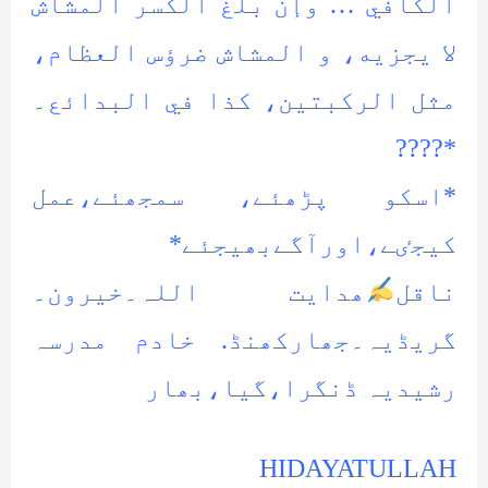
الكافي … وإن بلغ الكسر المشاش
لا يجزيه، و المشاش ضرؤس العظام،
مثل الركبتين، كذا في البدائع۔
*????
*اسکو پڑھئے، سمجھئے،عمل
کیجٸے،اورآگےبھیجئے*
ناقل
ھدایت اللہ۔خیرون۔
گریڈیہ۔جھارکھنڈ. خادم مدرسہ
رشیدیہ ڈنگرا،گیا،بھار
HIDAYATULLAH