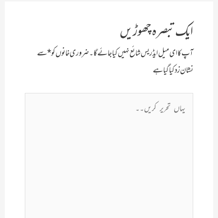
ایک تبصرہ چھوڑیں
آپ کا ای میل ایڈریس شائع نہیں کیا جائے گا۔
ضروری خانوں کو
*
سے
نشان زد کیا گیا ہے
یہاں
تحریر
کریں۔۔