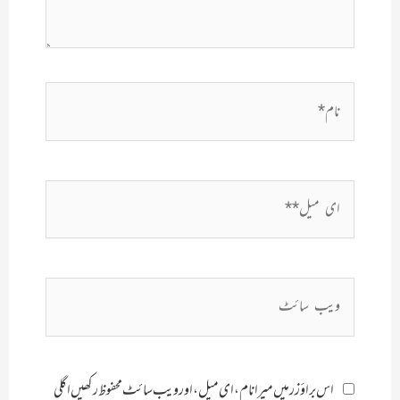
نام*
ای
میل**
ویب
سائٹ
اس براؤزر میں میرا نام، ای میل، اور ویب سائٹ محفوظ رکھیں اگلی