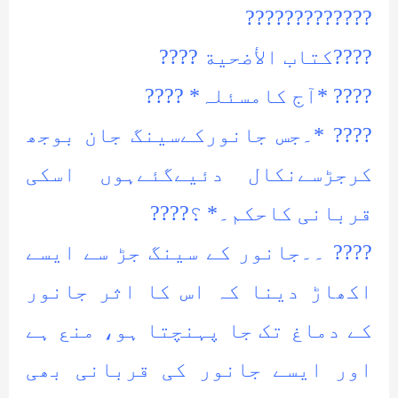
?????????????
????کتاب الأضحیة ????
???? *آج کامسئلہ* ????
???? *۔جس جانورکےسینگ جان بوجھ
کرجڑسےنکال دئیےگئےہوں اسکی
قربانی کاحکم۔* ؟????
???? ۔۔جانور کے سینگ جڑ سے ایسے
اکھاڑ دینا کہ اس کا اثر جانور
کے دماغ تک جا پہنچتا ہو، منع ہے
اور ایسے جانور کی قربانی بھی