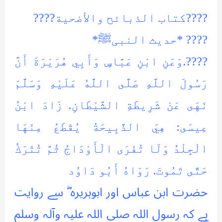
????کتاب الذبائح والأضحیة????
???? *حدیث النبیﷺ*
????.وَعَنِ ابْنِ عَبَّاسٍ وَأَبِي هُرَيْرَةَ أَنَّ
رَسُولَ اللَّهِ صَلَّى اللَّهُ عَلَيْهِ وَسَلَّمَ
نَهَى عَنْ شَرِيطَةِ الشَّيْطَانِ. زَادَ ابْنُ
عِيسَى: هِيَ الذَّبِيحَةُ يُقْطَعُ مِنْهَا
الْجِلْدُ وَلَا تُفْرَى الْأَوْدَاجُ ثُمَّ تُتْرَكُ
حَتَّى تَمُوتَ. رَوَاهُ أَبُو دَاوُد
حضرت ابن عباس اور ابوہریرہ ؓ سے روایت
ہے کہ رسول اللہ صلی ‌اللہ ‌علیہ ‌وآلہ ‌وسلم