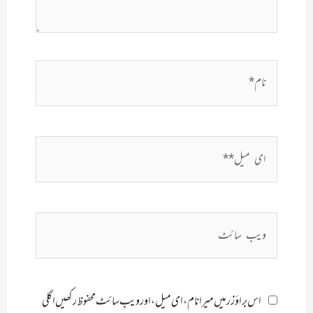
نام*
ای
میل**
ویب
سائٹ
اس براؤزر میں میرا نام، ای میل، اور ویب سائٹ محفوظ رکھیں اگلی