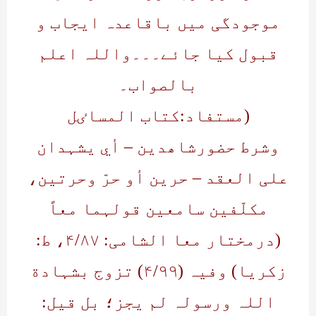
موجودگی میں باقاعدہ ایجاب و
قبول کیا جائے۔۔۔واللہ اعلم
بالصواب۔
(مستفاد:کتاب المساٸل
وشرط حضورشاھدین – أي یشہدان
علی العقد – حرین أو حرّ وحرتین،
مکلّفین سامعین قولہما معاً
(درمختار معا الشامی: ۴/۸۷، ط:
زکریا) وفیہ (۴/۹۹) تزوج بشہادة
اللہ ورسولہ لم یجز؛ بل قیل: