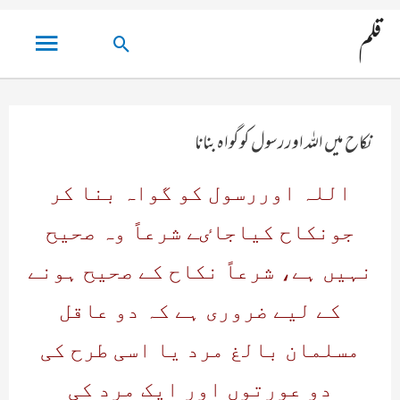
مین
قلم
تلاش
مینو
کریں۔
نکاح میں اللہ اوررسول کوگواہ بنانا
اللہ اوررسول کو گواہ بنا کر
جونکاح کیاجاٸے شرعاً وہ صحیح
نہیں ہے، شرعاً نکاح کے صحیح ہونے
کے لیے ضروری ہے کہ دو عاقل
مسلمان بالغ مرد یا اسی طرح کی
دو عورتوں اور ایک مرد کی