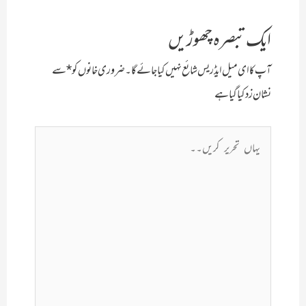
ایک تبصرہ چھوڑیں
آپ کا ای میل ایڈریس شائع نہیں کیا جائے گا۔
ضروری خانوں کو
*
سے
نشان زد کیا گیا ہے
یہاں
تحریر
کریں۔۔